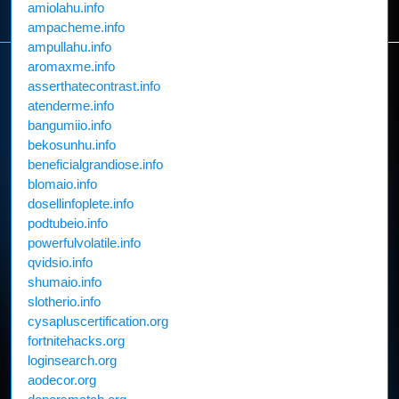
amiolahu.info
ampacheme.info
ampullahu.info
aromaxme.info
asserthatecontrast.info
atenderme.info
bangumiio.info
bekosunhu.info
beneficialgrandiose.info
blomaio.info
dosellinfoplete.info
podtubeio.info
powerfulvolatile.info
qvidsio.info
shumaio.info
slotherio.info
cysapluscertification.org
fortnitehacks.org
loginsearch.org
aodecor.org