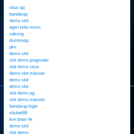
situs qq
bandarqq
demo slot
agen bola resmi
sakong
dominoqq
pkv
demo slot
slot demo pragmatic
slot demo zeus
demo slot maxwin
demo slot
demo slot
slot demo pg
slot demo maxwin
bandarqq login
sbobet88
live draw hk
demo slot
slot demo