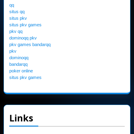
qq
situs qq
situs pkv
situs pkv games
pkv qq
dominoqq pkv
pkv games bandarqq
pkv
dominoqq
bandarqq
poker online
situs pkv games
Links