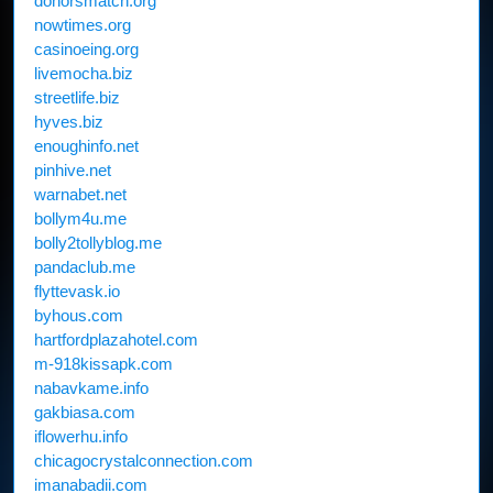
donorsmatch.org
nowtimes.org
casinoeing.org
livemocha.biz
streetlife.biz
hyves.biz
enoughinfo.net
pinhive.net
warnabet.net
bollym4u.me
bolly2tollyblog.me
pandaclub.me
flyttevask.io
byhous.com
hartfordplazahotel.com
m-918kissapk.com
nabavkame.info
gakbiasa.com
iflowerhu.info
chicagocrystalconnection.com
imanabadii.com