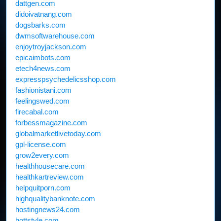
dattgen.com
didoivatnang.com
dogsbarks.com
dwmsoftwarehouse.com
enjoytroyjackson.com
epicaimbots.com
etech4news.com
expresspsychedelicsshop.com
fashionistani.com
feelingswed.com
firecabal.com
forbessmagazine.com
globalmarketlivetoday.com
gpl-license.com
grow2every.com
healthhousecare.com
healthkartreview.com
helpquitporn.com
highqualitybanknote.com
hostingnews24.com
hottstyle.com