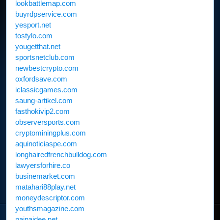
lookbattlemap.com
buyrdpservice.com
yesport.net
tostylo.com
yougetthat.net
sportsnetclub.com
newbestcrypto.com
oxfordsave.com
iclassicgames.com
saung-artikel.com
fasthokivip2.com
observersports.com
cryptominingplus.com
aquinoticiaspe.com
longhairedfrenchbulldog.com
lawyersforhire.co
businemarket.com
matahari88play.net
moneydescriptor.com
youthsmagazine.com
painaidee.net