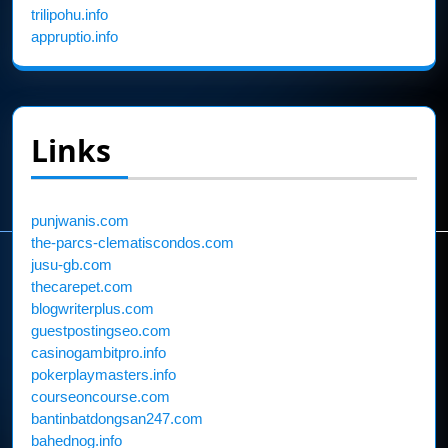
trilipohu.info
appruptio.info
Links
punjwanis.com
the-parcs-clematiscondos.com
jusu-gb.com
thecarepet.com
blogwriterplus.com
guestpostingseo.com
casinogambitpro.info
pokerplaymasters.info
courseoncourse.com
bantinbatdongsan247.com
bahednog.info