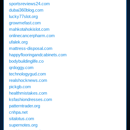
sportsreviews24.com
dubai360blog.com
lucky77slot.org
growmefast.com
mahkotahokislot.com
onlinecancerpharm.com
ufalek.org
mattress-disposal.com
happyflooringandcabinets.com
bodybuildinglife.co
qrdoggy.com
technologygud.com
realshocknews.com
pickgb.com
healthmistakes.com
ksfashiondresses.com
patterntrader.org
cnhpa.net
sitalotus.com
supernotes.org