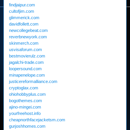
findjaipur.com
cultofjim.com
glimmerick.com
davidfollett.com
newcollegebeat.com
reverbnewyork.com
skinmerch.com
usvisaforum.com
bestmovierulz.com
jagalchi-trade.com
loopersound.com
minapenelope.com
justicereformalliance.com
cryptoglax.com
ohiohobbyplus.com
bogothemes.com
ajino-mingei.com
yourfreehost.info
cheapnorthfacejacketsm.com
gurjoshhomes.com