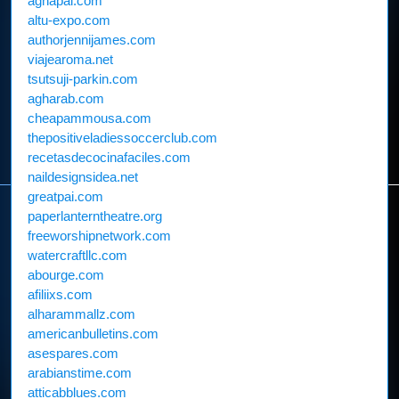
aghapal.com
altu-expo.com
authorjennijames.com
viajearoma.net
tsutsuji-parkin.com
agharab.com
cheapammousa.com
thepositiveladiessoccerclub.com
recetasdecocinafaciles.com
naildesignsidea.net
greatpai.com
paperlanterntheatre.org
freeworshipnetwork.com
watercraftllc.com
abourge.com
afiliixs.com
alharammallz.com
americanbulletins.com
asespares.com
arabianstime.com
atticabblues.com