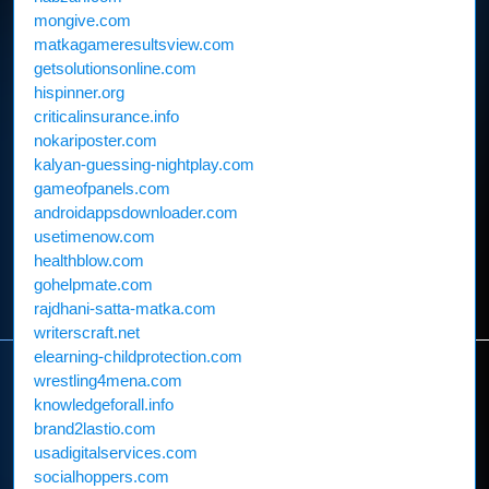
mongive.com
matkagameresultsview.com
getsolutionsonline.com
hispinner.org
criticalinsurance.info
nokariposter.com
kalyan-guessing-nightplay.com
gameofpanels.com
androidappsdownloader.com
usetimenow.com
healthblow.com
gohelpmate.com
rajdhani-satta-matka.com
writerscraft.net
elearning-childprotection.com
wrestling4mena.com
knowledgeforall.info
brand2lastio.com
usadigitalservices.com
socialhoppers.com