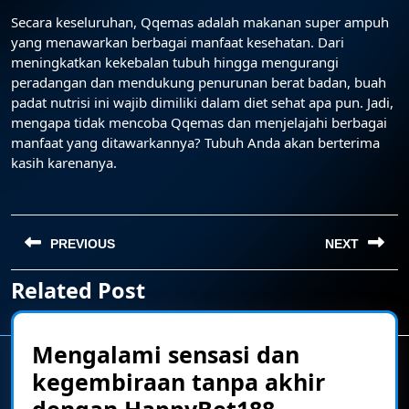
Secara keseluruhan, Qqemas adalah makanan super ampuh
yang menawarkan berbagai manfaat kesehatan. Dari
meningkatkan kekebalan tubuh hingga mengurangi
peradangan dan mendukung penurunan berat badan, buah
padat nutrisi ini wajib dimiliki dalam diet sehat apa pun. Jadi,
mengapa tidak mencoba Qqemas dan menjelajahi berbagai
manfaat yang ditawarkannya? Tubuh Anda akan berterima
kasih karenanya.
Post
navigation
PREVIOUS
NEXT
Related Post
Previous
Next
post:
post:
Mengalami sensasi dan
kegembiraan tanpa akhir
Mengalami
dengan HappyBet188