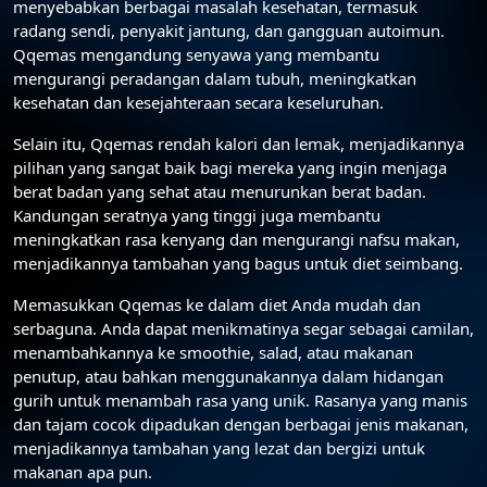
menyebabkan berbagai masalah kesehatan, termasuk
radang sendi, penyakit jantung, dan gangguan autoimun.
Qqemas mengandung senyawa yang membantu
mengurangi peradangan dalam tubuh, meningkatkan
kesehatan dan kesejahteraan secara keseluruhan.
Selain itu, Qqemas rendah kalori dan lemak, menjadikannya
pilihan yang sangat baik bagi mereka yang ingin menjaga
berat badan yang sehat atau menurunkan berat badan.
Kandungan seratnya yang tinggi juga membantu
meningkatkan rasa kenyang dan mengurangi nafsu makan,
menjadikannya tambahan yang bagus untuk diet seimbang.
Memasukkan Qqemas ke dalam diet Anda mudah dan
serbaguna. Anda dapat menikmatinya segar sebagai camilan,
menambahkannya ke smoothie, salad, atau makanan
penutup, atau bahkan menggunakannya dalam hidangan
gurih untuk menambah rasa yang unik. Rasanya yang manis
dan tajam cocok dipadukan dengan berbagai jenis makanan,
menjadikannya tambahan yang lezat dan bergizi untuk
makanan apa pun.