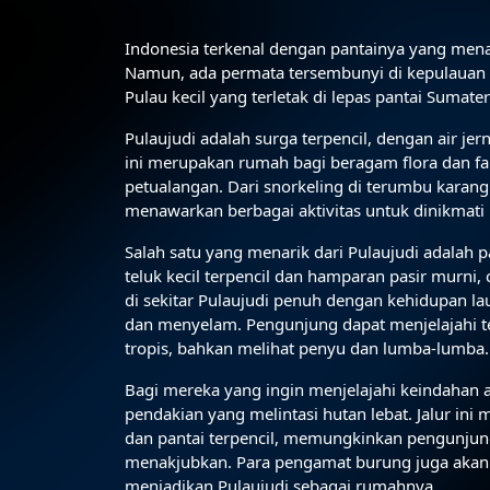
Indonesia terkenal dengan pantainya yang mena
Namun, ada permata tersembunyi di kepulauan in
Pulau kecil yang terletak di lepas pantai Sumate
Pulaujudi adalah surga terpencil, dengan air jer
ini merupakan rumah bagi beragam flora dan fa
petualangan. Dari snorkeling di terumbu karang 
menawarkan berbagai aktivitas untuk dinikmati
Salah satu yang menarik dari Pulaujudi adalah p
teluk kecil terpencil dan hamparan pasir murni,
di sekitar Pulaujudi penuh dengan kehidupan l
dan menyelam. Pengunjung dapat menjelajahi 
tropis, bahkan melihat penyu dan lumba-lumba.
Bagi mereka yang ingin menjelajahi keindahan 
pendakian yang melintasi hutan lebat. Jalur in
dan pantai terpencil, memungkinkan pengunju
menakjubkan. Para pengamat burung juga akan
menjadikan Pulaujudi sebagai rumahnya.