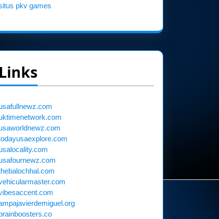
situs pkv games
Links
usafullnewz.com
uktimenetwork.com
usaworldnewz.com
todayusaexplore.com
usalocality.com
usafournewz.com
thebalochhal.com
vehicularmaster.com
vibesaccent.com
ampajavierdemiguel.org
brainboosters.co