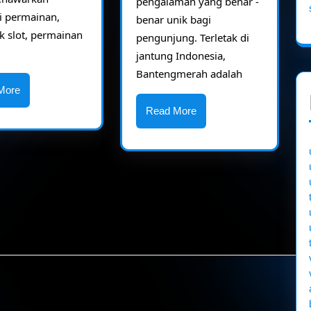
pengalaman yang benar -
Bantengmerah
i permainan,
benar unik bagi
k slot, permainan
pengunjung. Terletak di
jantung Indonesia,
Bantengmerah adalah
Read
More
More
Read
Read More
More