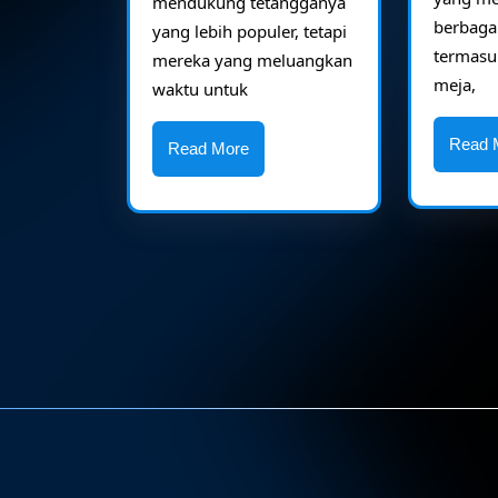
mendukung tetangganya
Dieksplorasi
berbaga
yang lebih populer, tetapi
termasu
mereka yang meluangkan
meja,
waktu untuk
Read 
Read
Read More
More