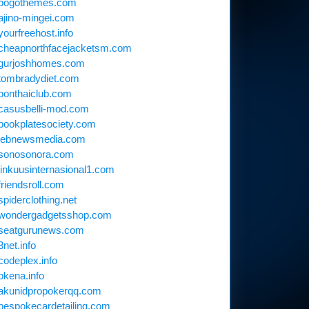
bogothemes.com
ajino-mingei.com
yourfreehost.info
cheapnorthfacejacketsm.com
gurjoshhomes.com
tombradydiet.com
bonthaiclub.com
casusbelli-mod.com
bookplatesociety.com
lebnewsmedia.com
sonosonora.com
linkuusinternasional1.com
friendsroll.com
spiderclothing.net
wondergadgetsshop.com
seatgurunews.com
3net.info
codeplex.info
okena.info
akunidpropokerqq.com
bespokecardetailing.com