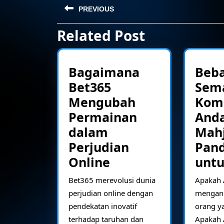
PREVIOUS
navigation
Related Post
Previous
post:
Bagaimana
Beb
Bet365
Sem
Mengubah
Komp
Permainan
And
dalam
Mah
Perjudian
Pan
Bagaimana
Online
unt
Bet365
Bet365 merevolusi dunia
Apakah
Mengubah
perjudian online dengan
mengang
Permainan
pendekatan inovatif
orang y
dalam
terhadap taruhan dan
Apakah