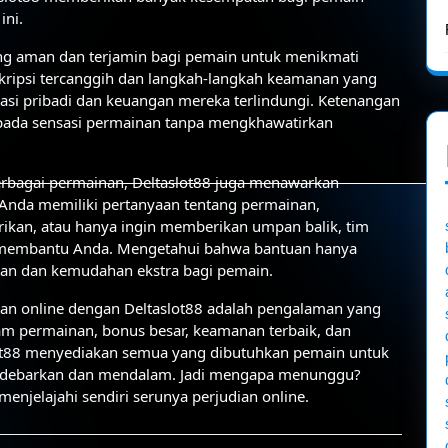
ni.
ang aman dan terjamin bagi pemain untuk menikmati
kripsi tercanggih dan langkah-langkah keamanan yang
asi pribadi dan keuangan mereka terlindungi. Ketenangan
pada sensasi permainan tanpa mengkhawatirkan
rbagai permainan, Deltaslot88 juga menawarkan
Anda memiliki pertanyaan tentang permainan,
ikan, atau hanya ingin memberikan umpan balik, tim
ap membantu Anda. Mengetahui bahwa bantuan hanya
an dan kemudahan ekstra bagi pemain.
dian online dengan Deltaslot88 adalah pengalaman yang
 permainan, bonus besar, keamanan terbaik, dan
lot88 menyediakan semua yang dibutuhkan pemain untuk
ndebarkan dan mendalam. Jadi mengapa menunggu?
menjelajahi sendiri serunya perjudian online.