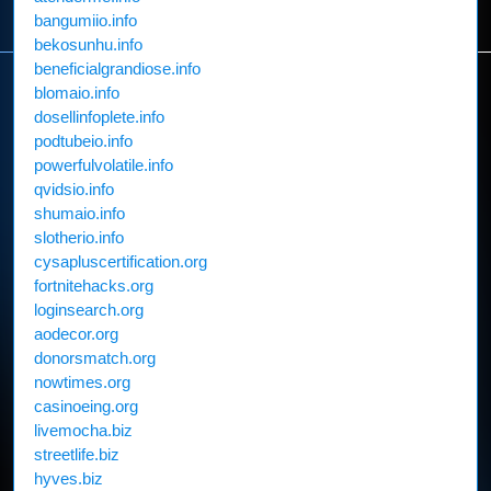
bangumiio.info
bekosunhu.info
beneficialgrandiose.info
blomaio.info
dosellinfoplete.info
podtubeio.info
powerfulvolatile.info
qvidsio.info
shumaio.info
slotherio.info
cysapluscertification.org
fortnitehacks.org
loginsearch.org
aodecor.org
donorsmatch.org
nowtimes.org
casinoeing.org
livemocha.biz
streetlife.biz
hyves.biz