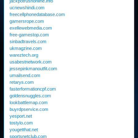
jackpotrushonline.info
ucnewshindi.com
freecellphonedatabase.com
gamersrope.com
exellewebmedia.com
free-gamestop.com
sinbadtravels.com
ukmagzine.com
wareztech.org
usabestnetwork.com
jessepinkmanoutfit.com
umailsend.com
retarys.com
fasterformationcpf.com
goldensnuggles.com
lookbattlemap.com
buyrdpservice.com
yesport.net
tostylo.com
yougetthat.net
sportsnetclub.com