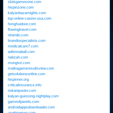
slotsgamesone.com
hispinzone.com
kalyanbazarnights.com
top-online-casino-usa.com
honghuidoor.com
flowingtravel.com
nineniki.com
brandiospecialists.com
medicalcare7.com
adtennaball.com
nabzah.com
mongive.com
matkagameresultsview.com
getsolutionsonline.com
hispinner.org
criticalinsurance.info
nokariposter.com
kalyan-guessing-nightplay.com
gameofpanels.com
androidappsdownloader.com
usetimenow.com