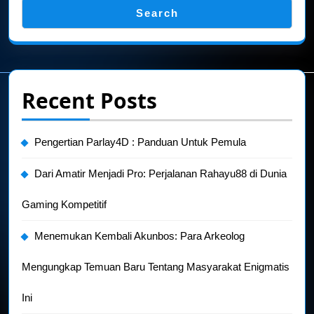
Search
Recent Posts
Pengertian Parlay4D : Panduan Untuk Pemula
Dari Amatir Menjadi Pro: Perjalanan Rahayu88 di Dunia
Gaming Kompetitif
Menemukan Kembali Akunbos: Para Arkeolog
Mengungkap Temuan Baru Tentang Masyarakat Enigmatis
Ini