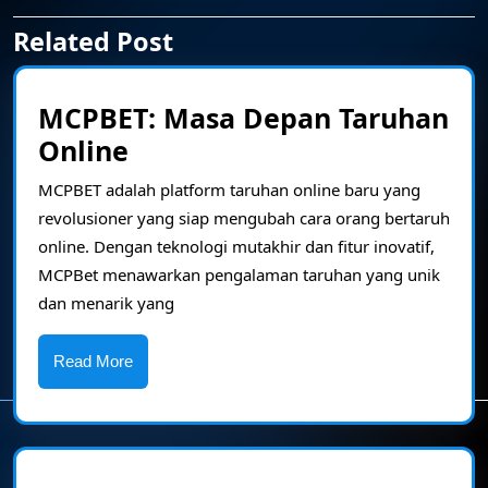
Related Post
Previous
Next
post:
post:
MCPBET: Masa Depan Taruhan
MCPBET:
Online
Masa
MCPBET adalah platform taruhan online baru yang
Depan
revolusioner yang siap mengubah cara orang bertaruh
Taruhan
online. Dengan teknologi mutakhir dan fitur inovatif,
Online
MCPBet menawarkan pengalaman taruhan yang unik
dan menarik yang
Read
Read More
More