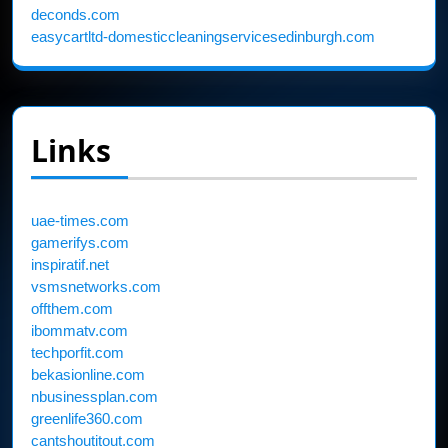
deconds.com
easycartltd-domesticcleaningservicesedinburgh.com
Links
uae-times.com
gamerifys.com
inspiratif.net
vsmsnetworks.com
offthem.com
ibommatv.com
techporfit.com
bekasionline.com
nbusinessplan.com
greenlife360.com
cantshoutitout.com