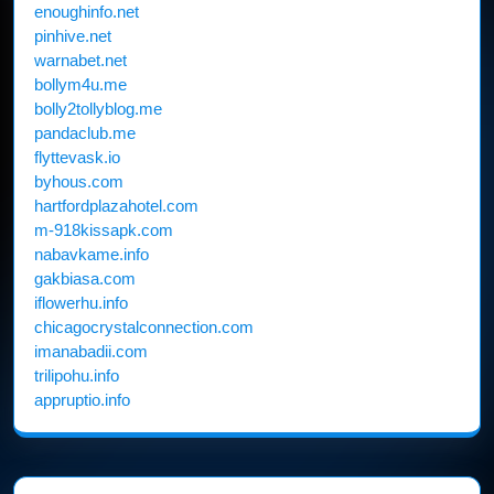
enoughinfo.net
pinhive.net
warnabet.net
bollym4u.me
bolly2tollyblog.me
pandaclub.me
flyttevask.io
byhous.com
hartfordplazahotel.com
m-918kissapk.com
nabavkame.info
gakbiasa.com
iflowerhu.info
chicagocrystalconnection.com
imanabadii.com
trilipohu.info
appruptio.info