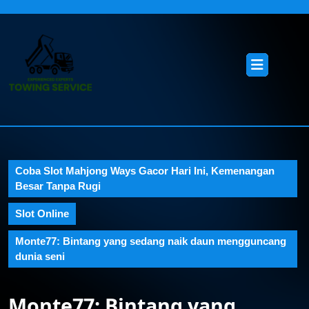
Skip
to
content
Skip
Open
to
Button
content
Coba Slot Mahjong Ways Gacor Hari Ini, Kemenangan
Besar Tanpa Rugi
Slot Online
Monte77: Bintang yang sedang naik daun mengguncang
dunia seni
Monte77: Bintang yang