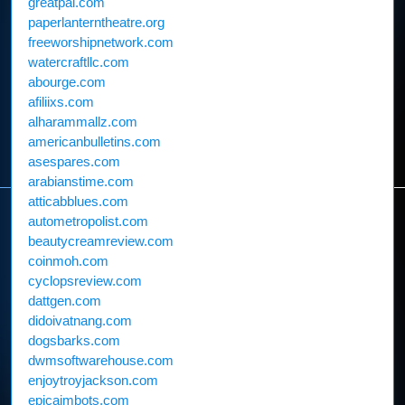
greatpai.com
paperlanterntheatre.org
freeworshipnetwork.com
watercraftllc.com
abourge.com
afiliixs.com
alharammallz.com
americanbulletins.com
asespares.com
arabianstime.com
atticabblues.com
autometropolist.com
beautycreamreview.com
coinmoh.com
cyclopsreview.com
dattgen.com
didoivatnang.com
dogsbarks.com
dwmsoftwarehouse.com
enjoytroyjackson.com
epicaimbots.com