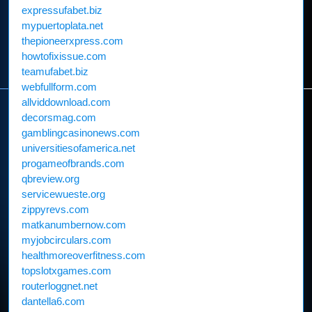
expressufabet.biz
mypuertoplata.net
thepioneerxpress.com
howtofixissue.com
teamufabet.biz
webfullform.com
allviddownload.com
decorsmag.com
gamblingcasinonews.com
universitiesofamerica.net
progameofbrands.com
qbreview.org
servicewueste.org
zippyrevs.com
matkanumbernow.com
myjobcirculars.com
healthmoreoverfitness.com
topslotxgames.com
routerloggnet.net
dantella6.com