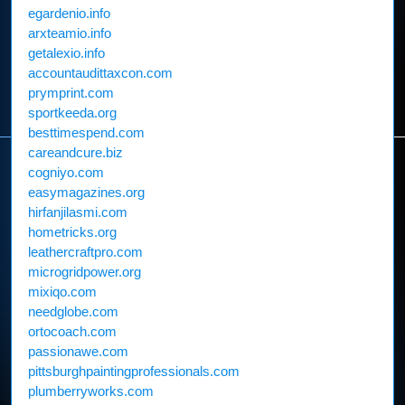
egardenio.info
arxteamio.info
getalexio.info
accountaudittaxcon.com
prymprint.com
sportkeeda.org
besttimespend.com
careandcure.biz
cogniyo.com
easymagazines.org
hirfanjilasmi.com
hometricks.org
leathercraftpro.com
microgridpower.org
mixiqo.com
needglobe.com
ortocoach.com
passionawe.com
pittsburghpaintingprofessionals.com
plumberryworks.com