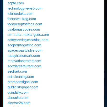
zepfo.com
technologynews5.com
teknoeduka.com
thenews-blog.com
todaycryptotimes.com
usabonuscodes.com
sm-satta-makta-gods.com
softwaredegimnasios.com
soopermagazine.com
spacecoastdailys.com
readytrademark.com
renovationsrated.com
scoziarestaurant.com
seohart.com
set-cleaning.com
promodesignai.com
publicistspaper.com
quindaily.com
abosulte.com
aiverse24.com