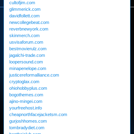
cultofjim.com
glimmerick.com
davidfollett.com
newcollegebeat.com
reverbnewyork.com
skinmerch.com
usvisaforum.com
bestmovierulz.com
jagalchi-trade.com
loopersound.com
minapenelope.com
justicereformalliance.com
cryptoglax.com
ohiohobbyplus.com
bogothemes.com
ajino-mingei.com
yourfreehost.info
cheapnorthfacejacketsm.com
gurjoshhomes.com
tombradydiet.com