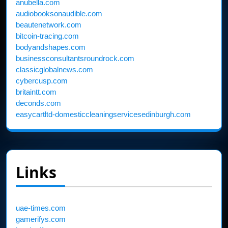
anubella.com
audiobooksonaudible.com
beautenetwork.com
bitcoin-tracing.com
bodyandshapes.com
businessconsultantsroundrock.com
classicglobalnews.com
cybercusp.com
britaintt.com
deconds.com
easycartltd-domesticcleaningservicesedinburgh.com
Links
uae-times.com
gamerifys.com