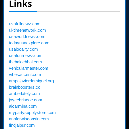
Links
usafullnewz.com
uktimenetwork.com
usaworldnewz.com
todayusaexplore.com
usalocality.com
usafournewz.com
thebalochhal.com
vehicularmaster.com
vibesaccent.com
ampajavierdemiguel.org
brainboosters.co
amberlately.com
joycebriscoe.com
aicarmina.com
mypartysupplystore.com
annforwisconsin.com
findjaipur.com