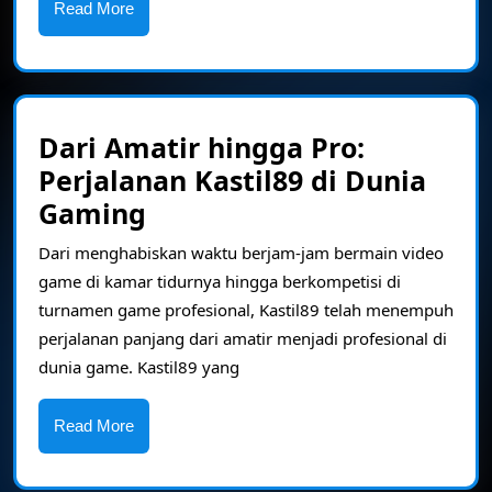
Read
Read More
mekar88
More
Dari Amatir hingga Pro:
Perjalanan Kastil89 di Dunia
Dari
Gaming
Amatir
Dari menghabiskan waktu berjam-jam bermain video
hingga
game di kamar tidurnya hingga berkompetisi di
Pro:
turnamen game profesional, Kastil89 telah menempuh
Perjalanan
perjalanan panjang dari amatir menjadi profesional di
dunia game. Kastil89 yang
Kastil89
di
Read
Read More
Dunia
More
Gaming