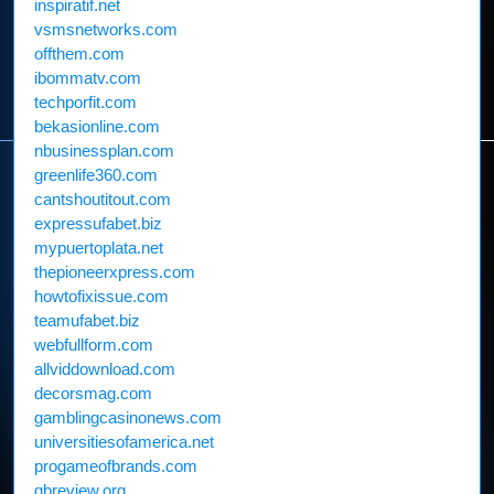
inspiratif.net
vsmsnetworks.com
offthem.com
ibommatv.com
techporfit.com
bekasionline.com
nbusinessplan.com
greenlife360.com
cantshoutitout.com
expressufabet.biz
mypuertoplata.net
thepioneerxpress.com
howtofixissue.com
teamufabet.biz
webfullform.com
allviddownload.com
decorsmag.com
gamblingcasinonews.com
universitiesofamerica.net
progameofbrands.com
qbreview.org