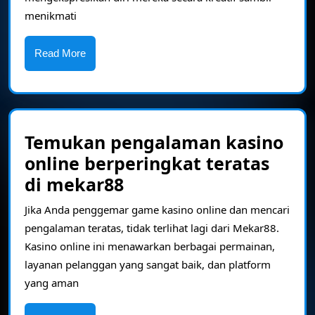
Praktik
menikmati
Artistik
Ini
Read
Read More
Dapat
More
Meningkatkan
Kesejahteraan
Mental
Temukan pengalaman kasino
online berperingkat teratas
Temukan
di mekar88
pengalaman
Jika Anda penggemar game kasino online dan mencari
kasino
pengalaman teratas, tidak terlihat lagi dari Mekar88.
online
Kasino online ini menawarkan berbagai permainan,
berperingkat
layanan pelanggan yang sangat baik, dan platform
yang aman
teratas
di