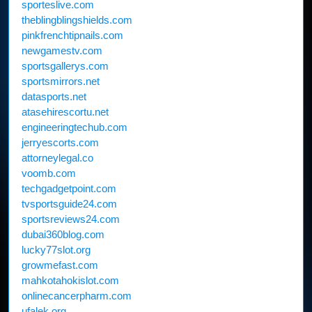
sporteslive.com
theblingblingshields.com
pinkfrenchtipnails.com
newgamestv.com
sportsgallerys.com
sportsmirrors.net
datasports.net
atasehirescortu.net
engineeringtechub.com
jerryescorts.com
attorneylegal.co
voomb.com
techgadgetpoint.com
tvsportsguide24.com
sportsreviews24.com
dubai360blog.com
lucky77slot.org
growmefast.com
mahkotahokislot.com
onlinecancerpharm.com
ufalek.org