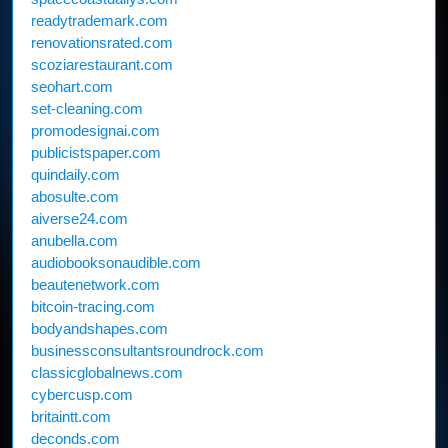
readytrademark.com
renovationsrated.com
scoziarestaurant.com
seohart.com
set-cleaning.com
promodesignai.com
publicistspaper.com
quindaily.com
abosulte.com
aiverse24.com
anubella.com
audiobooksonaudible.com
beautenetwork.com
bitcoin-tracing.com
bodyandshapes.com
businessconsultantsroundrock.com
classicglobalnews.com
cybercusp.com
britaintt.com
deconds.com