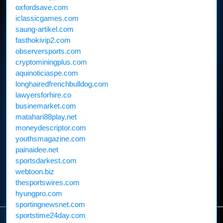
oxfordsave.com
iclassicgames.com
saung-artikel.com
fasthokivip2.com
observersports.com
cryptominingplus.com
aquinoticiaspe.com
longhairedfrenchbulldog.com
lawyersforhire.co
businemarket.com
matahari88play.net
moneydescriptor.com
youthsmagazine.com
painaidee.net
sportsdarkest.com
webtoon.biz
thesportswires.com
hyungpro.com
sportingnewsnet.com
sportstime24day.com