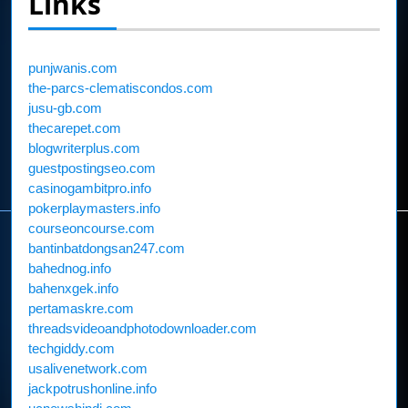
Links
punjwanis.com
the-parcs-clematiscondos.com
jusu-gb.com
thecarepet.com
blogwriterplus.com
guestpostingseo.com
casinogambitpro.info
pokerplaymasters.info
courseoncourse.com
bantinbatdongsan247.com
bahednog.info
bahenxgek.info
pertamaskre.com
threadsvideoandphotodownloader.com
techgiddy.com
usalivenetwork.com
jackpotrushonline.info