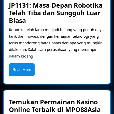
JP1131: Masa Depan Robotika
Telah Tiba dan Sungguh Luar
JP1131:
Biasa
Masa
Robotika telah lama menjadi bidang yang penuh daya
Depan
tarik dan inovasi, dengan kemajuan teknologi yang
Robotika
terus mendorong batas-batas dari apa yang mungkin
Telah
dilakukan. Salah satu perusahaan yang memimpin
dalam bidang
Tiba
dan
Read
Read More
Sungguh
More
Luar
Biasa
Temukan Permainan Kasino
Tem
Online Terbaik di MPO88Asia