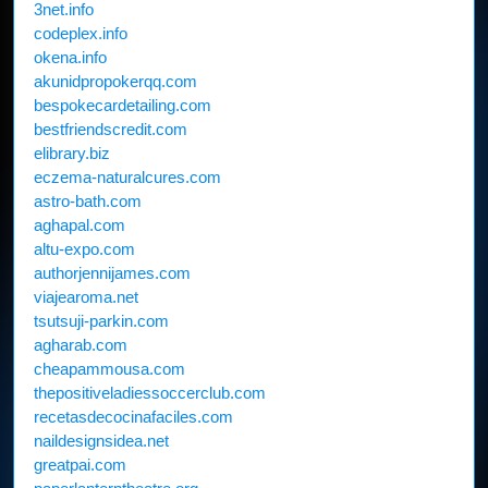
3net.info
codeplex.info
okena.info
akunidpropokerqq.com
bespokecardetailing.com
bestfriendscredit.com
elibrary.biz
eczema-naturalcures.com
astro-bath.com
aghapal.com
altu-expo.com
authorjennijames.com
viajearoma.net
tsutsuji-parkin.com
agharab.com
cheapammousa.com
thepositiveladiessoccerclub.com
recetasdecocinafaciles.com
naildesignsidea.net
greatpai.com