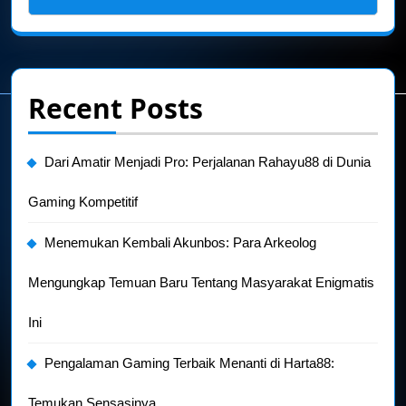
Recent Posts
Dari Amatir Menjadi Pro: Perjalanan Rahayu88 di Dunia
Gaming Kompetitif
Menemukan Kembali Akunbos: Para Arkeolog
Mengungkap Temuan Baru Tentang Masyarakat Enigmatis
Ini
Pengalaman Gaming Terbaik Menanti di Harta88:
Temukan Sensasinya