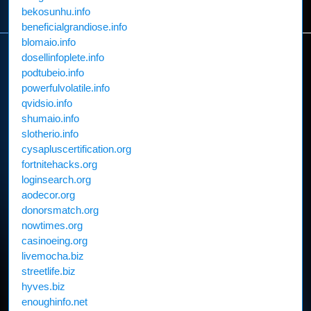
bekosunhu.info
beneficialgrandiose.info
blomaio.info
dosellinfoplete.info
podtubeio.info
powerfulvolatile.info
qvidsio.info
shumaio.info
slotherio.info
cysapluscertification.org
fortnitehacks.org
loginsearch.org
aodecor.org
donorsmatch.org
nowtimes.org
casinoeing.org
livemocha.biz
streetlife.biz
hyves.biz
enoughinfo.net