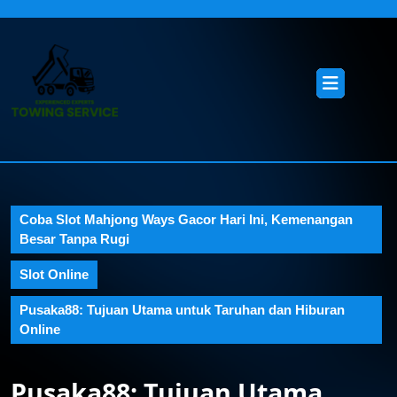
Skip
to
content
Skip
Open
to
Button
content
Coba Slot Mahjong Ways Gacor Hari Ini, Kemenangan
Besar Tanpa Rugi
Slot Online
Pusaka88: Tujuan Utama untuk Taruhan dan Hiburan
Online
Pusaka88: Tujuan Utama