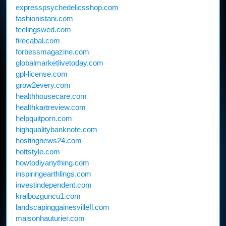
expresspsychedelicsshop.com
fashionistani.com
feelingswed.com
firecabal.com
forbessmagazine.com
globalmarketlivetoday.com
gpl-license.com
grow2every.com
healthhousecare.com
healthkartreview.com
helpquitporn.com
highqualitybanknote.com
hostingnews24.com
hottstyle.com
howtodiyanything.com
inspiringearthlings.com
investindependent.com
kralbozguncu1.com
landscapinggainesvillefl.com
maisonhauturier.com