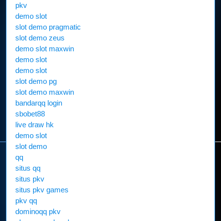
pkv
demo slot
slot demo pragmatic
slot demo zeus
demo slot maxwin
demo slot
demo slot
slot demo pg
slot demo maxwin
bandarqq login
sbobet88
live draw hk
demo slot
slot demo
qq
situs qq
situs pkv
situs pkv games
pkv qq
dominoqq pkv