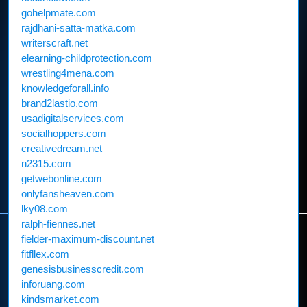
gohelpmate.com
rajdhani-satta-matka.com
writerscraft.net
elearning-childprotection.com
wrestling4mena.com
knowledgeforall.info
brand2lastio.com
usadigitalservices.com
socialhoppers.com
creativedream.net
n2315.com
getwebonline.com
onlyfansheaven.com
lky08.com
ralph-fiennes.net
fielder-maximum-discount.net
fitfllex.com
genesisbusinesscredit.com
inforuang.com
kindsmarket.com