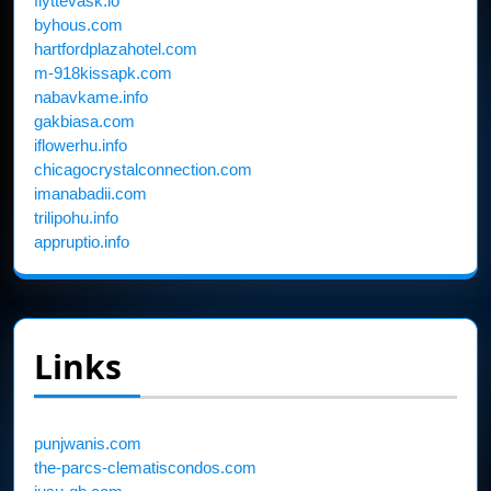
flyttevask.io
byhous.com
hartfordplazahotel.com
m-918kissapk.com
nabavkame.info
gakbiasa.com
iflowerhu.info
chicagocrystalconnection.com
imanabadii.com
trilipohu.info
appruptio.info
Links
punjwanis.com
the-parcs-clematiscondos.com