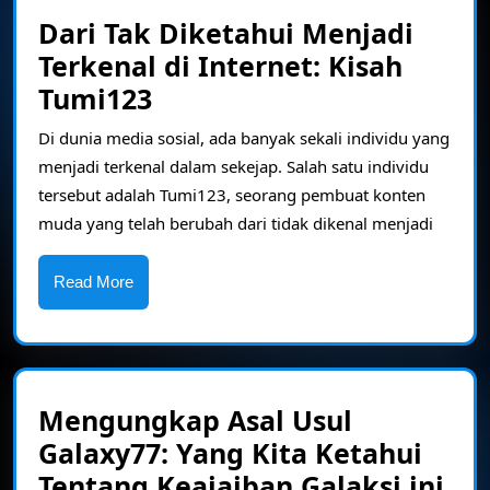
Dari Tak Diketahui Menjadi
Terkenal di Internet: Kisah
Dari
Tumi123
Tak
Di dunia media sosial, ada banyak sekali individu yang
Diketahui
menjadi terkenal dalam sekejap. Salah satu individu
Menjadi
tersebut adalah Tumi123, seorang pembuat konten
Terkenal
muda yang telah berubah dari tidak dikenal menjadi
di
Read
Read More
Internet:
More
Kisah
Tumi123
Mengungkap Asal Usul
Galaxy77: Yang Kita Ketahui
Me
Tentang Keajaiban Galaksi ini