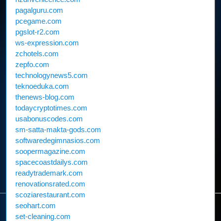
pagalguru.com
pcegame.com
pgslot-r2.com
ws-expression.com
zchotels.com
zepfo.com
technologynews5.com
teknoeduka.com
thenews-blog.com
todaycryptotimes.com
usabonuscodes.com
sm-satta-makta-gods.com
softwaredegimnasios.com
soopermagazine.com
spacecoastdailys.com
readytrademark.com
renovationsrated.com
scoziarestaurant.com
seohart.com
set-cleaning.com