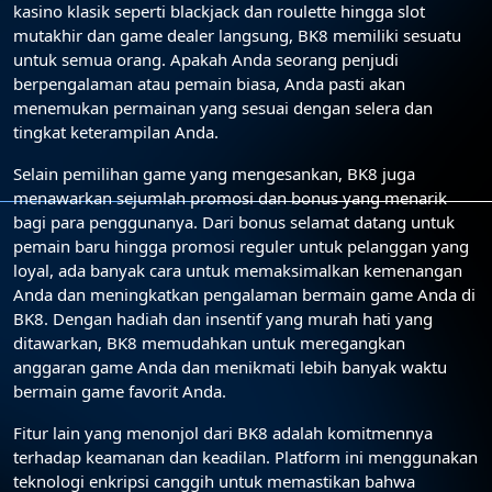
kasino klasik seperti blackjack dan roulette hingga slot
mutakhir dan game dealer langsung, BK8 memiliki sesuatu
untuk semua orang. Apakah Anda seorang penjudi
berpengalaman atau pemain biasa, Anda pasti akan
menemukan permainan yang sesuai dengan selera dan
tingkat keterampilan Anda.
Selain pemilihan game yang mengesankan, BK8 juga
menawarkan sejumlah promosi dan bonus yang menarik
bagi para penggunanya. Dari bonus selamat datang untuk
pemain baru hingga promosi reguler untuk pelanggan yang
loyal, ada banyak cara untuk memaksimalkan kemenangan
Anda dan meningkatkan pengalaman bermain game Anda di
BK8. Dengan hadiah dan insentif yang murah hati yang
ditawarkan, BK8 memudahkan untuk meregangkan
anggaran game Anda dan menikmati lebih banyak waktu
bermain game favorit Anda.
Fitur lain yang menonjol dari BK8 adalah komitmennya
terhadap keamanan dan keadilan. Platform ini menggunakan
teknologi enkripsi canggih untuk memastikan bahwa