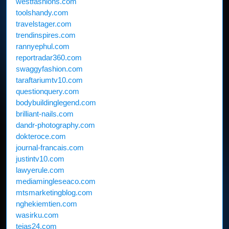
westfashions.com
toolshandy.com
travelstager.com
trendinspires.com
rannyephul.com
reportradar360.com
swaggyfashion.com
taraftariumtv10.com
questionquery.com
bodybuildinglegend.com
brilliant-nails.com
dandr-photography.com
dokteroce.com
journal-francais.com
justintv10.com
lawyerule.com
mediamingleseaco.com
mtsmarketingblog.com
nghekiemtien.com
wasirku.com
tejas24.com