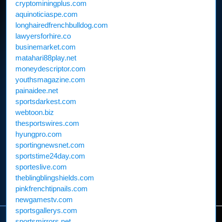
cryptominingplus.com
aquinoticiaspe.com
longhairedfrenchbulldog.com
lawyersforhire.co
businemarket.com
matahari88play.net
moneydescriptor.com
youthsmagazine.com
painaidee.net
sportsdarkest.com
webtoon.biz
thesportswires.com
hyungpro.com
sportingnewsnet.com
sportstime24day.com
sporteslive.com
theblingblingshields.com
pinkfrenchtipnails.com
newgamestv.com
sportsgallerys.com
sportsmirrors.net