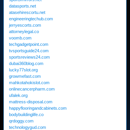
datasports.net
atasehirescortu.net
engineeringtechub.com
jerryescorts.com
attorneylegal.co
voomb.com
techgadgetpoint.com
tvsportsguide24.com
sportsreviews24.com
dubai360blog.com
lucky77slot.org
growmefast.com
mahkotahokislot.com
onlinecancerpharm.com
ufalek.org
mattress-disposal.com
happyflooringandcabinets.com
bodybuildinglife.co
qrdoggy.com
technologygud.com