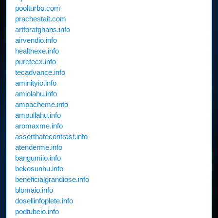
poolturbo.com
prachestait.com
artforafghans.info
airvendio.info
healthexe.info
puretecx.info
tecadvance.info
aminityio.info
amiolahu.info
ampacheme.info
ampullahu.info
aromaxme.info
asserthatecontrast.info
atenderme.info
bangumiio.info
bekosunhu.info
beneficialgrandiose.info
blomaio.info
dosellinfoplete.info
podtubeio.info