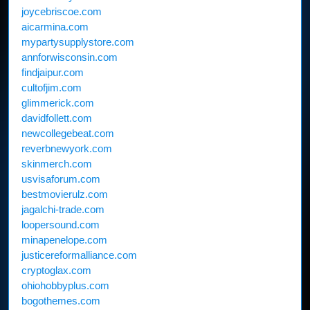
joycebriscoe.com
aicarmina.com
mypartysupplystore.com
annforwisconsin.com
findjaipur.com
cultofjim.com
glimmerick.com
davidfollett.com
newcollegebeat.com
reverbnewyork.com
skinmerch.com
usvisaforum.com
bestmovierulz.com
jagalchi-trade.com
loopersound.com
minapenelope.com
justicereformalliance.com
cryptoglax.com
ohiohobbyplus.com
bogothemes.com