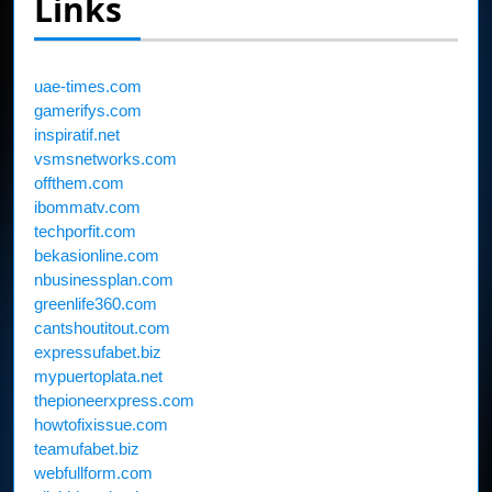
Links
uae-times.com
gamerifys.com
inspiratif.net
vsmsnetworks.com
offthem.com
ibommatv.com
techporfit.com
bekasionline.com
nbusinessplan.com
greenlife360.com
cantshoutitout.com
expressufabet.biz
mypuertoplata.net
thepioneerxpress.com
howtofixissue.com
teamufabet.biz
webfullform.com