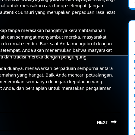
onal untuk merasakan cara hidup setempat. Jangan
autentik 5unsuri yang merupakan perpaduan rasa lezat
lengkap tanpa merasakan hangatnya keramahtamahan
amah dan semangat menyambut mereka, masyarakat
 di rumah sendiri. Baik saat Anda mengobrol dengan
ga setempat, Anda akan menemukan bahwa masyarakat
ya dan tradisi mereka dengan pengunjung.
tiada duanya, menawarkan perpaduan sempurna antara
amahan yang hangat. Baik Anda mencari petualangan,
n menemukan semuanya di negara kepulauan yang
ket Anda, dan bersiaplah untuk merasakan pengalaman
NEXT