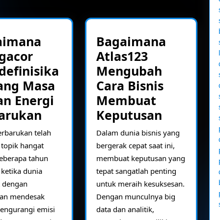
Next
post:
aimana
Bagaimana
gacor
Atlas123
efinisika
Mengubah
ang Masa
Cara Bisnis
n Energi
Membuat
Bagaimana
Bagaima
arukan
Keputusan
Bolagacor
Atlas123
erbarukan telah
Dalam dunia bisnis yang
Mendefinisikan
Menguba
 topik hangat
bergerak cepat saat ini,
Ulang
Cara
eberapa tahun
membuat keputusan yang
Masa
Bisnis
, ketika dunia
tepat sangatlah penting
t dengan
untuk meraih kesuksesan.
Depan
Membua
han mendesak
Dengan munculnya big
Energi
Keputusa
engurangi emisi
data dan analitik,
Terbarukan