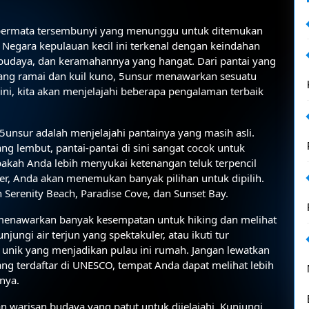
ah permata tersembunyi yang menunggu untuk ditemukan
Negara kepulauan kecil ini terkenal dengan keindahan
udaya, dan keramahannya yang hangat. Dari pantai yang
 yang ramai dan kuil kuno, 5unsur menawarkan sesuatu
i, kita akan menjelajahi beberapa pengalaman terbaik
e 5unsur adalah menjelajahi pantainya yang masih asli.
ng lembut, pantai-pantai di sini sangat cocok untuk
pakah Anda lebih menyukai ketenangan teluk terpencil
er, Anda akan menemukan banyak pilihan untuk dipilih.
n Serenity Beach, Paradise Cove, dan Sunset Bay.
r menawarkan banyak kesempatan untuk hiking dan melihat
kunjungi air terjun yang spektakuler, atau ikuti tur
nik yang menjadikan pulau ini rumah. Jangan lewatkan
g terdaftar di UNESCO, tempat Anda dapat melihat lebih
nya.
n warisan budaya yang patut untuk dijelajahi. Kunjungi