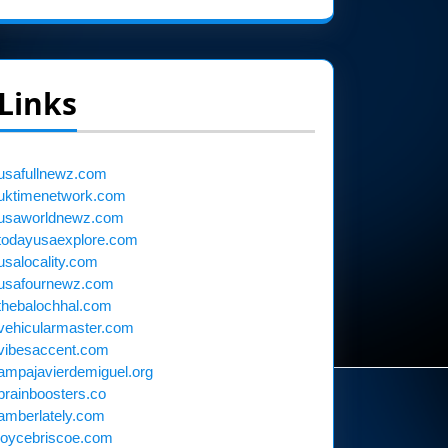
Links
usafullnewz.com
uktimenetwork.com
usaworldnewz.com
todayusaexplore.com
usalocality.com
usafournewz.com
thebalochhal.com
vehicularmaster.com
vibesaccent.com
ampajavierdemiguel.org
brainboosters.co
amberlately.com
joycebriscoe.com