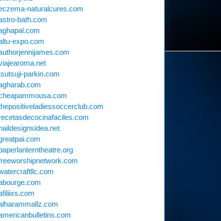
eczema-naturalcures.com
astro-bath.com
aghapal.com
altu-expo.com
authorjennijames.com
viajearoma.net
tsutsuji-parkin.com
agharab.com
cheapammousa.com
thepositiveladiessoccerclub.com
recetasdecocinafaciles.com
naildesignsidea.net
greatpai.com
paperlanterntheatre.org
freeworshipnetwork.com
watercraftllc.com
abourge.com
afiliixs.com
alharammallz.com
americanbulletins.com