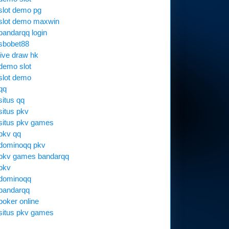
slot demo pg
slot demo maxwin
bandarqq login
sbobet88
live draw hk
demo slot
slot demo
qq
situs qq
situs pkv
na
situs pkv games
pkv qq
dominoqq pkv
h
pkv games bandarqq
pkv
dominoqq
bandarqq
t
poker online
n
situs pkv games