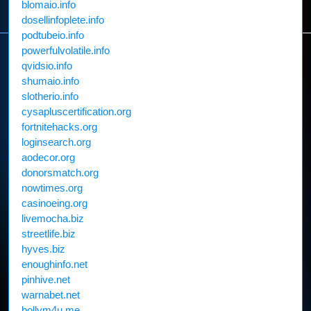
blomaio.info
dosellinfoplete.info
podtubeio.info
powerfulvolatile.info
qvidsio.info
shumaio.info
slotherio.info
cysapluscertification.org
fortnitehacks.org
loginsearch.org
aodecor.org
donorsmatch.org
nowtimes.org
casinoeing.org
livemocha.biz
streetlife.biz
hyves.biz
enoughinfo.net
pinhive.net
warnabet.net
bollym4u.me