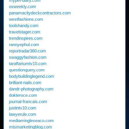
mypet-diary.com
oxweekly.com
panamacitydeckcontractors.com
westfashions.com
toolshandy.com
travelstager.com
trendinspires.com
rannyephul.com
reportradar360.com
swaggyfashion.com
taraftariumtv10.com
questionquery.com
bodybuildinglegend.com
brilliant-nails.com
dandr-photography.com
dokteroce.com
journal-francais.com
justintv10.com
lawyerule.com
mediamingleseaco.com
mtsmarketingblog.com