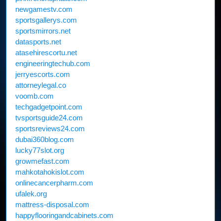
newgamestv.com
sportsgallerys.com
sportsmirrors.net
datasports.net
atasehirescortu.net
engineeringtechub.com
jerryescorts.com
attorneylegal.co
voomb.com
techgadgetpoint.com
tvsportsguide24.com
sportsreviews24.com
dubai360blog.com
lucky77slot.org
growmefast.com
mahkotahokislot.com
onlinecancerpharm.com
ufalek.org
mattress-disposal.com
happyflooringandcabinets.com