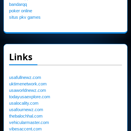
bandarqq
poker online
situs pkv games
Links
usafullnewz.com
uktimenetwork.com
usaworldnewz.com
todayusaexplore.com
usalocality.com
usafournewz.com
thebalochhal.com
vehicularmaster.com
vibesaccent.com