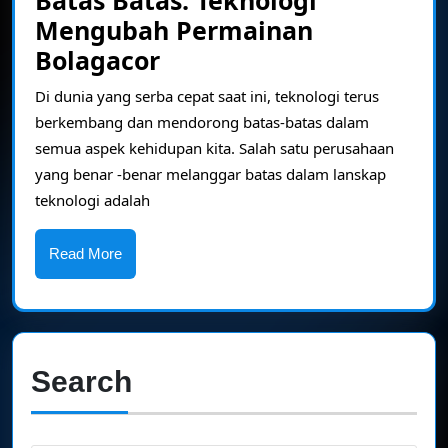
Mengubah Permainan
Batas
Bolagacor
Batas:
Di dunia yang serba cepat saat ini, teknologi terus
Teknologi
berkembang dan mendorong batas-batas dalam
Mengubah
semua aspek kehidupan kita. Salah satu perusahaan
Permainan
yang benar -benar melanggar batas dalam lanskap
teknologi adalah
Bolagacor
Read
Read More
More
Search