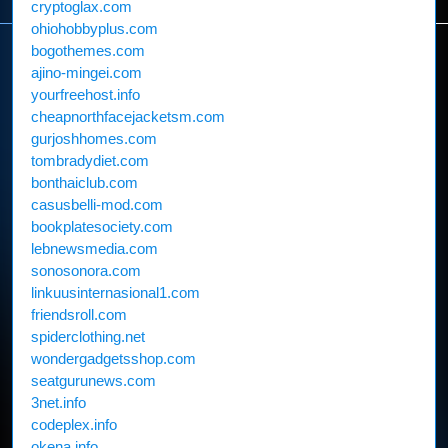
cryptoglax.com
ohiohobbyplus.com
bogothemes.com
ajino-mingei.com
yourfreehost.info
cheapnorthfacejacketsm.com
gurjoshhomes.com
tombradydiet.com
bonthaiclub.com
casusbelli-mod.com
bookplatesociety.com
lebnewsmedia.com
sonosonora.com
linkuusinternasional1.com
friendsroll.com
spiderclothing.net
wondergadgetsshop.com
seatgurunews.com
3net.info
codeplex.info
okena.info