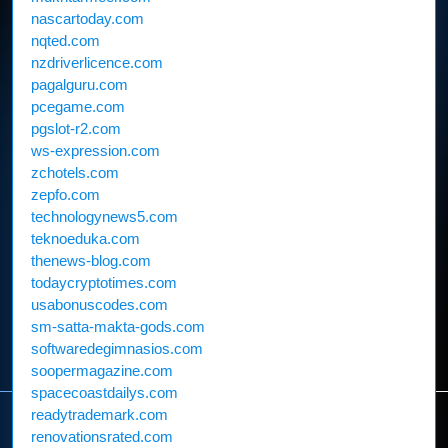
nascartoday.com
nqted.com
nzdriverlicence.com
pagalguru.com
pcegame.com
pgslot-r2.com
ws-expression.com
zchotels.com
zepfo.com
technologynews5.com
teknoeduka.com
thenews-blog.com
todaycryptotimes.com
usabonuscodes.com
sm-satta-makta-gods.com
softwaredegimnasios.com
soopermagazine.com
spacecoastdailys.com
readytrademark.com
renovationsrated.com