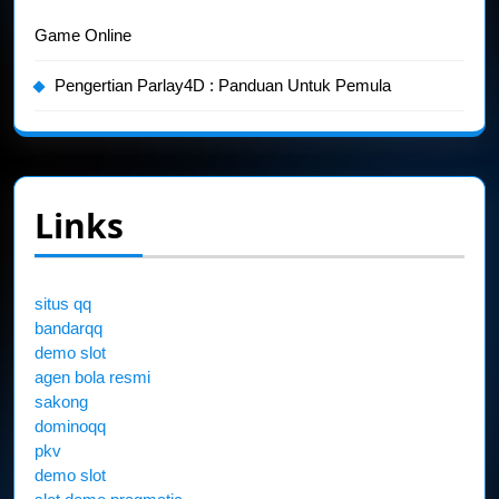
Game Online
Pengertian Parlay4D : Panduan Untuk Pemula
Links
situs qq
bandarqq
demo slot
agen bola resmi
sakong
dominoqq
pkv
demo slot