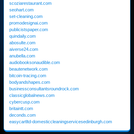
scoziarestaurant.com
seohart.com
set-cleaning.com
promodesignai.com
publicistspaper.com
quindaily.com
abosulte.com
aiverse24.com
anubella.com
audiobooksonaudible.com
beautenetwork.com
bitcoin-tracing.com
bodyandshapes.com
businessconsultantsroundrock.com
classicglobalnews.com
cybercusp.com
britaintt.com
deconds.com
easycartltd-domesticcleaningservicesedinburgh.com