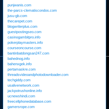
punjwanis.com
the-parcs-clematiscondos.com
jusu-gb.com
thecarepet.com
blogwriterplus.com
guestpostingseo.com
casinogambitpro.info
pokerplaymasters.info
courseoncourse.com
bantinbatdongsan247.com
bahednog.info
bahenxgek.info
pertamaskre.com
threadsvideoandphotodownloader.com
techgiddy.com
usalivenetwork.com
jackpotrushonline.info
ucnewshindi.com
freecellphonedatabase.com
gamersrope.com