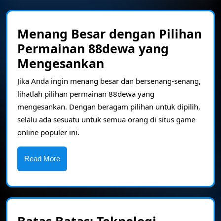
Menang Besar dengan Pilihan
Permainan 88dewa yang
Menang
Mengesankan
Besar
Jika Anda ingin menang besar dan bersenang-senang,
dengan
lihatlah pilihan permainan 88dewa yang
Pilihan
mengesankan. Dengan beragam pilihan untuk dipilih,
Permainan
selalu ada sesuatu untuk semua orang di situs game
online populer ini.
88dewa
yang
Read
Read More
Mengesankan
More
Batas Batas: Teknologi