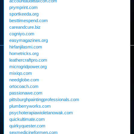
accountaudittaxcon.com
prymprint.com
sportkeeda.org
besttimespend.com
careandcure.biz
cogniyo.com
easymagazines.org
hirfanjilasmi.com
hometricks.org
leathercraftpro.com
microgridpower.org
mixiqo.com
needglobe.com
ortocoach.com
passionawe.com
pittsburghpaintingprofessionals.com
plumberryworks.com
psychoterapiawioletanowak.com
quickultimate.com
quirkyquester.com
sexmedicineformen.com