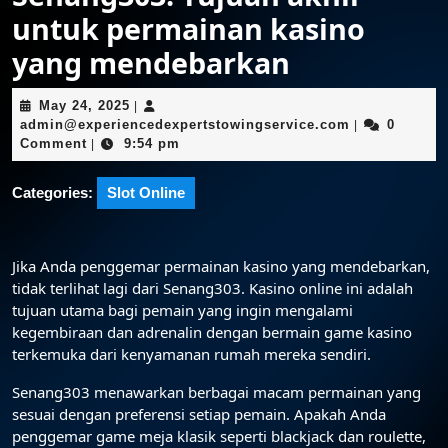
untuk permainan kasino
yang mendebarkan
May
May 24, 2025
|
24,
admin@experi
admin@experiencedexpertstowingservice.com
0
|
2025
Comment
9:54 pm
|
Categories:
Slot Online
Jika Anda penggemar permainan kasino yang mendebarkan,
tidak terlihat lagi dari Senang303. Kasino online ini adalah
tujuan utama bagi pemain yang ingin mengalami
kegembiraan dan adrenalin dengan bermain game kasino
terkemuka dari kenyamanan rumah mereka sendiri.
Senang303 menawarkan berbagai macam permainan yang
sesuai dengan preferensi setiap pemain. Apakah Anda
penggemar game meja klasik seperti blackjack dan roulette,