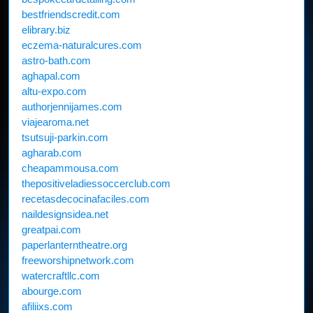
bestfriendscredit.com
elibrary.biz
eczema-naturalcures.com
astro-bath.com
aghapal.com
altu-expo.com
authorjennijames.com
viajearoma.net
tsutsuji-parkin.com
agharab.com
cheapammousa.com
thepositiveladiessoccerclub.com
recetasdecocinafaciles.com
naildesignsidea.net
greatpai.com
paperlanterntheatre.org
freeworshipnetwork.com
watercraftllc.com
abourge.com
afiliixs.com