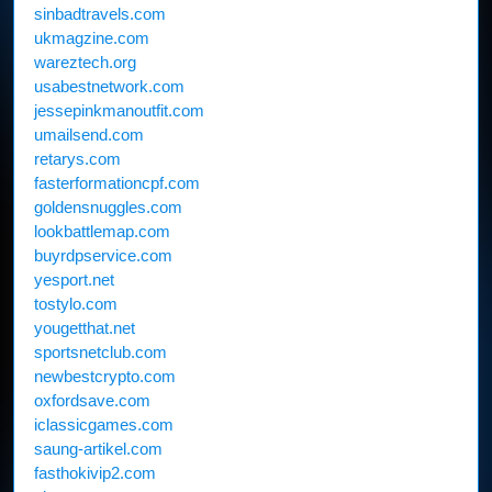
sinbadtravels.com
ukmagzine.com
wareztech.org
usabestnetwork.com
jessepinkmanoutfit.com
umailsend.com
retarys.com
fasterformationcpf.com
goldensnuggles.com
lookbattlemap.com
buyrdpservice.com
yesport.net
tostylo.com
yougetthat.net
sportsnetclub.com
newbestcrypto.com
oxfordsave.com
iclassicgames.com
saung-artikel.com
fasthokivip2.com