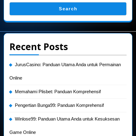
Search
Recent Posts
JurusCasino: Panduan Utama Anda untuk Permainan
Online
Memahami Plisbet: Panduan Komprehensif
Pengertian Bunga99: Panduan Komprehensif
Winlose99: Panduan Utama Anda untuk Kesuksesan
Game Online