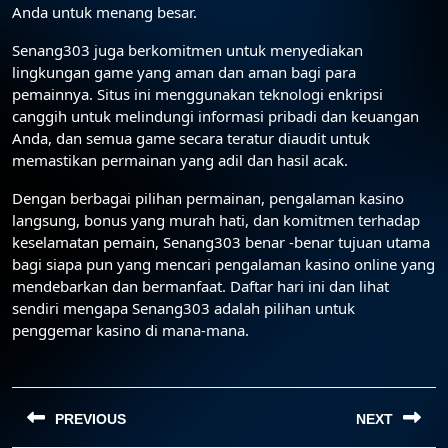
Anda untuk menang besar.
Senang303 juga berkomitmen untuk menyediakan
lingkungan game yang aman dan aman bagi para
pemainnya. Situs ini menggunakan teknologi enkripsi
canggih untuk melindungi informasi pribadi dan keuangan
Anda, dan semua game secara teratur diaudit untuk
memastikan permainan yang adil dan hasil acak.
Dengan berbagai pilihan permainan, pengalaman kasino
langsung, bonus yang murah hati, dan komitmen terhadap
keselamatan pemain, Senang303 benar -benar tujuan utama
bagi siapa pun yang mencari pengalaman kasino online yang
mendebarkan dan bermanfaat. Daftar hari ini dan lihat
sendiri mengapa Senang303 adalah pilihan untuk
penggemar kasino di mana-mana.
Post
navigation
PREVIOUS
NEXT