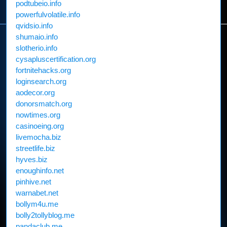
podtubeio.info
powerfulvolatile.info
qvidsio.info
shumaio.info
slotherio.info
cysapluscertification.org
fortnitehacks.org
loginsearch.org
aodecor.org
donorsmatch.org
nowtimes.org
casinoeing.org
livemocha.biz
streetlife.biz
hyves.biz
enoughinfo.net
pinhive.net
warnabet.net
bollym4u.me
bolly2tollyblog.me
pandaclub.me