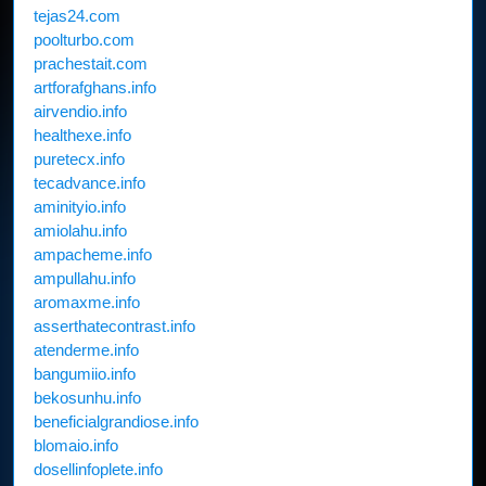
tejas24.com
poolturbo.com
prachestait.com
artforafghans.info
airvendio.info
healthexe.info
puretecx.info
tecadvance.info
aminityio.info
amiolahu.info
ampacheme.info
ampullahu.info
aromaxme.info
asserthatecontrast.info
atenderme.info
bangumiio.info
bekosunhu.info
beneficialgrandiose.info
blomaio.info
dosellinfoplete.info