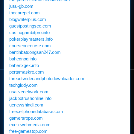
jusu-gb.com
thecarepet.com
blogwriterplus.com
guestpostingseo.com
casinogambitpro.info
pokerplaymasters.info
courseoncourse.com
bantinbatdongsan247.com
bahednog.info
bahenxgek.info
pertamaskre.com
threadsvideoandphotodownloader.com
techgiddy.com
usalivenetwork.com
jackpotrushonline.info
ucnewshindi.com
freecellphonedatabase.com
gamersrope.com
exellewebmedia.com
free-gamestop.com