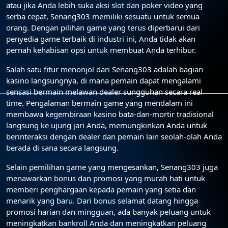
atau jika Anda lebih suka aksi slot dan poker video yang
serba cepat, Senang303 memiliki sesuatu untuk semua
orang. Dengan pilihan game yang terus diperbarui dari
penyedia game terbaik di industri ini, Anda tidak akan
pernah kehabisan opsi untuk membuat Anda terhibur.
Salah satu fitur menonjol dari Senang303 adalah bagian
kasino langsungnya, di mana pemain dapat mengalami
sensasi bermain melawan dealer sungguhan secara real
time. Pengalaman bermain game yang mendalam ini
membawa kegembiraan kasino bata-dan-mortir tradisional
langsung ke ujung jari Anda, memungkinkan Anda untuk
berinteraksi dengan dealer dan pemain lain seolah-olah Anda
berada di sana secara langsung.
Selain pemilihan game yang mengesankan, Senang303 juga
menawarkan bonus dan promosi yang murah hati untuk
memberi penghargaan kepada pemain yang setia dan
menarik yang baru. Dari bonus selamat datang hingga
promosi harian dan mingguan, ada banyak peluang untuk
meningkatkan bankroll Anda dan meningkatkan peluang