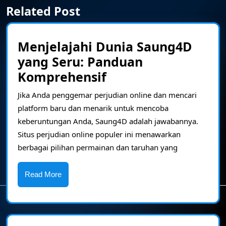
Related Post
Previous
Next
post:
post:
Menjelajahi Dunia Saung4D
yang Seru: Panduan
Menjelajahi
Komprehensif
Dunia
Jika Anda penggemar perjudian online dan mencari
Saung4D
platform baru dan menarik untuk mencoba
yang
keberuntungan Anda, Saung4D adalah jawabannya.
Seru:
Situs perjudian online populer ini menawarkan
berbagai pilihan permainan dan taruhan yang
Panduan
Komprehensif
Read
Read More
More