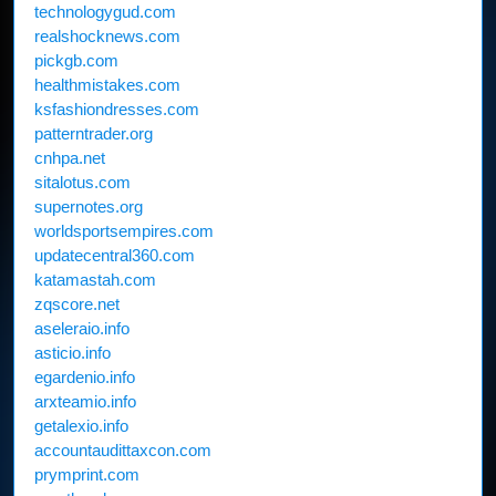
technologygud.com
realshocknews.com
pickgb.com
healthmistakes.com
ksfashiondresses.com
patterntrader.org
cnhpa.net
sitalotus.com
supernotes.org
worldsportsempires.com
updatecentral360.com
katamastah.com
zqscore.net
aseleraio.info
asticio.info
egardenio.info
arxteamio.info
getalexio.info
accountaudittaxcon.com
prymprint.com