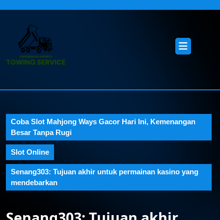
Skip
to
content
Skip
Open
to
Button
content
Coba Slot Mahjong Ways Gacor Hari Ini, Kemenangan
Besar Tanpa Rugi
Slot Online
Senang303: Tujuan akhir untuk permainan kasino yang
mendebarkan
Senang303: Tujuan akhir