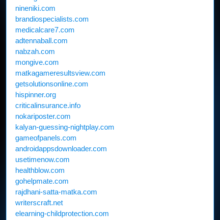
nineniki.com
brandiospecialists.com
medicalcare7.com
adtennaball.com
nabzah.com
mongive.com
matkagameresultsview.com
getsolutionsonline.com
hispinner.org
criticalinsurance.info
nokariposter.com
kalyan-guessing-nightplay.com
gameofpanels.com
androidappsdownloader.com
usetimenow.com
healthblow.com
gohelpmate.com
rajdhani-satta-matka.com
writerscraft.net
elearning-childprotection.com