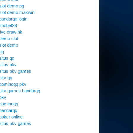
slot demo pg
slot demo maxwin
bandarqq login
sbobet88
live draw hk
emar
demo slot
slot demo
qq
situs qq
situs pkv
situs pkv games
pkv qq
dominoqq pkv
pkv games bandarqq
pkv
dominoqq
bandarqq
poker online
situs pkv games