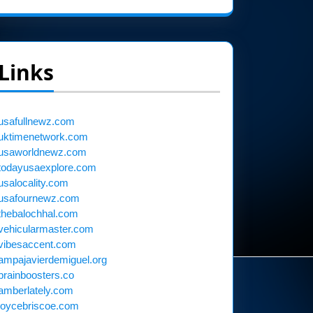
Links
usafullnewz.com
uktimenetwork.com
usaworldnewz.com
todayusaexplore.com
usalocality.com
usafournewz.com
thebalochhal.com
vehicularmaster.com
vibesaccent.com
ampajavierdemiguel.org
brainboosters.co
amberlately.com
joycebriscoe.com