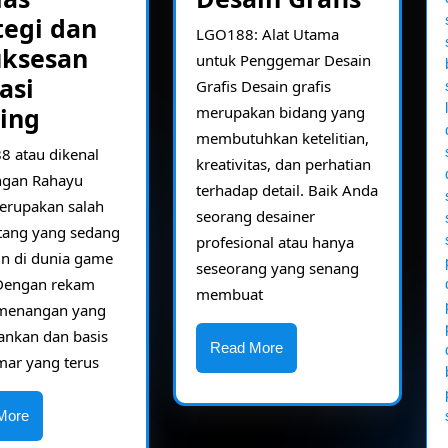
Alat
tegi dan
LGO188: Alat Utama
Utama
uksesan
untuk Penggemar Desain
untuk
asi
Grafis Desain grafis
Inside
Pengg
ing
merupakan bidang yang
membutuhkan ketelitian,
the
Desain
8 atau dikenal
kreativitas, dan perhatian
Mind
Grafis
ngan Rahayu
terhadap detail. Baik Anda
of
rupakan salah
seorang desainer
Rahayu88:
ntang yang sedang
profesional atau hanya
un di dunia game
Sekilas
seseorang yang senang
 Dengan rekam
Strategi
membuat
emenangan yang
dan
nkan dan basis
Read
Read More
Kesuksesan
ar yang terus
More
Sensasi
Gaming
Read
More
More