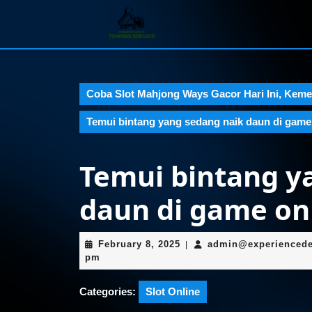
Skip
to
content
Skip
to
content
Coba Slot Mahjong Ways Gacor Hari Ini, Kem
Temui bintang yang sedang naik daun di game
Temui bintang y
daun di game on
February
February 8, 2025
admin@experiencede
|
8,
pm
2025
Categories:
Slot Online