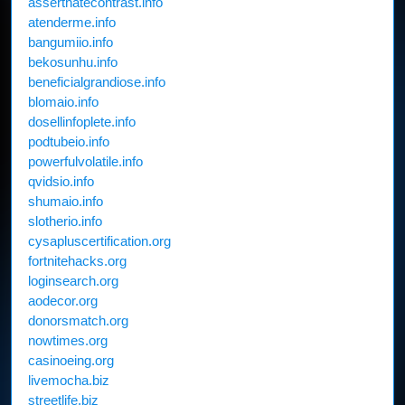
asserthatecontrast.info
atenderme.info
bangumiio.info
bekosunhu.info
beneficialgrandiose.info
blomaio.info
dosellinfoplete.info
podtubeio.info
powerfulvolatile.info
qvidsio.info
shumaio.info
slotherio.info
cysapluscertification.org
fortnitehacks.org
loginsearch.org
aodecor.org
donorsmatch.org
nowtimes.org
casinoeing.org
livemocha.biz
streetlife.biz