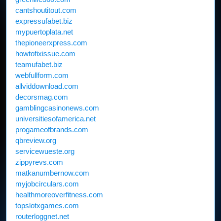
cantshoutitout.com
expressufabet.biz
mypuertoplata.net
thepioneerxpress.com
howtofixissue.com
teamufabet.biz
webfullform.com
allviddownload.com
decorsmag.com
gamblingcasinonews.com
universitiesofamerica.net
progameofbrands.com
qbreview.org
servicewueste.org
zippyrevs.com
matkanumbernow.com
myjobcirculars.com
healthmoreoverfitness.com
topslotxgames.com
routerloggnet.net