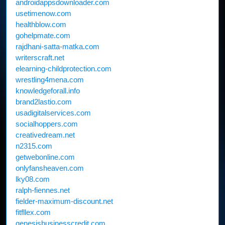
androidappsdownloader.com
usetimenow.com
healthblow.com
gohelpmate.com
rajdhani-satta-matka.com
writerscraft.net
elearning-childprotection.com
wrestling4mena.com
knowledgeforall.info
brand2lastio.com
usadigitalservices.com
socialhoppers.com
creativedream.net
n2315.com
getwebonline.com
onlyfansheaven.com
lky08.com
ralph-fiennes.net
fielder-maximum-discount.net
fitfllex.com
genesisbusinesscredit.com