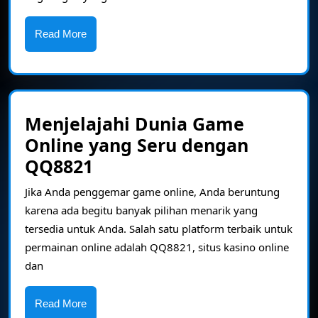
Rama
Lingk
Read
Read More
Rajajp
More
Menjelajahi Dunia Game
Online yang Seru dengan
Menjelajahi
QQ8821
Dunia
Jika Anda penggemar game online, Anda beruntung
Game
karena ada begitu banyak pilihan menarik yang
Online
tersedia untuk Anda. Salah satu platform terbaik untuk
yang
permainan online adalah QQ8821, situs kasino online
dan
Seru
dengan
Read
Read More
QQ8821