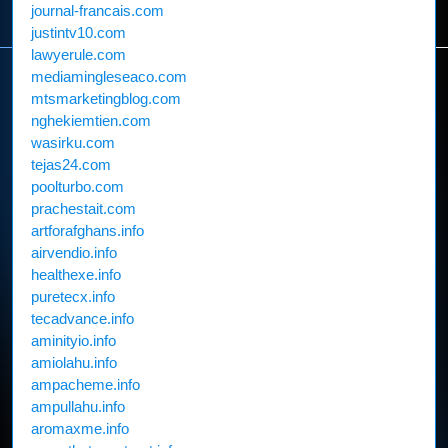
journal-francais.com
justintv10.com
lawyerule.com
mediamingleseaco.com
mtsmarketingblog.com
nghekiemtien.com
wasirku.com
tejas24.com
poolturbo.com
prachestait.com
artforafghans.info
airvendio.info
healthexe.info
puretecx.info
tecadvance.info
aminityio.info
amiolahu.info
ampacheme.info
ampullahu.info
aromaxme.info