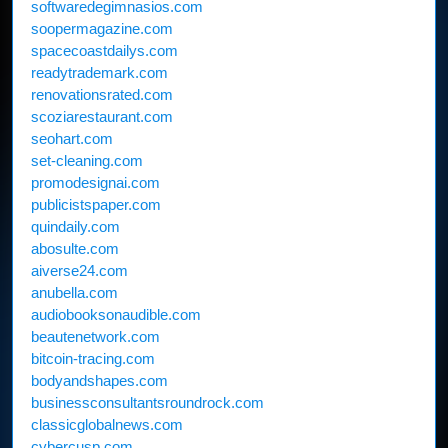
softwaredegimnasios.com
soopermagazine.com
spacecoastdailys.com
readytrademark.com
renovationsrated.com
scoziarestaurant.com
seohart.com
set-cleaning.com
promodesignai.com
publicistspaper.com
quindaily.com
abosulte.com
aiverse24.com
anubella.com
audiobooksonaudible.com
beautenetwork.com
bitcoin-tracing.com
bodyandshapes.com
businessconsultantsroundrock.com
classicglobalnews.com
cybercusp.com