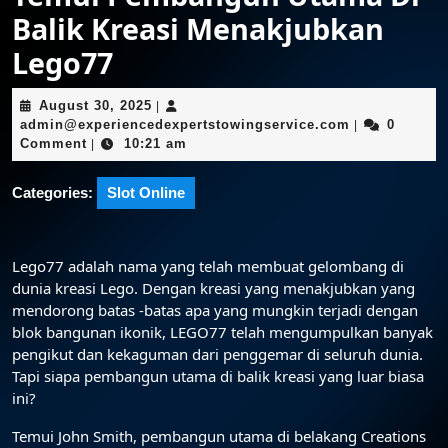
Balik Kreasi Menakjubkan
Lego77
August
August 30, 2025
|
30,
admin@experi
admin@experiencedexpertstowingservice.com
0
|
2025
Comment
10:21 am
|
Categories:
Slot Online
Lego77 adalah nama yang telah membuat gelombang di
dunia kreasi Lego. Dengan kreasi yang menakjubkan yang
mendorong batas -batas apa yang mungkin terjadi dengan
blok bangunan ikonik, LEGO77 telah mengumpulkan banyak
pengikut dan kekaguman dari penggemar di seluruh dunia.
Tapi siapa pembangun utama di balik kreasi yang luar biasa
ini?
Temui John Smith, pembangun utama di belakang Creations