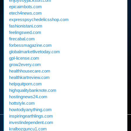
enjoytroyjackson.com
epicaimbots.com
etech4news.com
expresspsychedelicsshop.com
fashionistani.com
feelingswed.com
firecabal.com
forbessmagazine.com
globalmarketlivetoday.com
gpl-license.com
grow2every.com
healthhousecare.com
healthkartreview.com
helpquitporn.com
highqualitybanknote.com
hostingnews24.com
hottstyle.com
howtodiyanything.com
inspiringearthlings.com
investindependent.com
kralbozguncu1.com