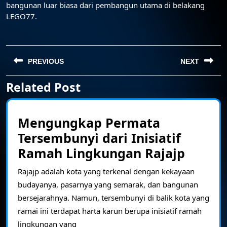
bangunan luar biasa dari pembangun utama di belakang
LEGO77.
Post
navigation
PREVIOUS
NEXT
Related Post
Previous
Next
post:
post:
Mengungkap Permata
Tersembunyi dari Inisiatif
Mengu
Ramah Lingkungan Rajajp
Perma
Rajajp adalah kota yang terkenal dengan kekayaan
Terse
budayanya, pasarnya yang semarak, dan bangunan
dari
bersejarahnya. Namun, tersembunyi di balik kota yang
Inisiat
ramai ini terdapat harta karun berupa inisiatif ramah
lingkungan yang