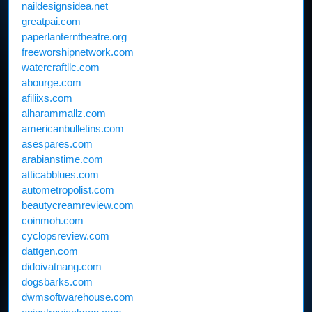
naildesignsidea.net
greatpai.com
paperlanterntheatre.org
freeworshipnetwork.com
watercraftllc.com
abourge.com
afiliixs.com
alharammallz.com
americanbulletins.com
asespares.com
arabianstime.com
atticabblues.com
autometropolist.com
beautycreamreview.com
coinmoh.com
cyclopsreview.com
dattgen.com
didoivatnang.com
dogsbarks.com
dwmsoftwarehouse.com