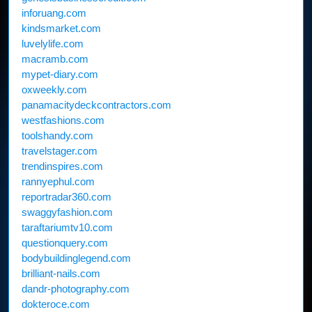
inforuang.com
kindsmarket.com
luvelylife.com
macramb.com
mypet-diary.com
oxweekly.com
panamacitydeckcontractors.com
westfashions.com
toolshandy.com
travelstager.com
trendinspires.com
rannyephul.com
reportradar360.com
swaggyfashion.com
taraftariumtv10.com
questionquery.com
bodybuildinglegend.com
brilliant-nails.com
dandr-photography.com
dokteroce.com