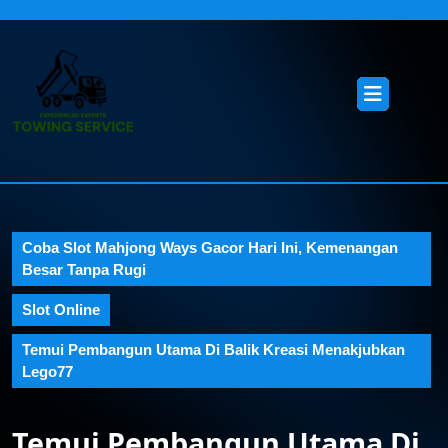
Skip
to
content
Skip
Open
to
Button
content
Coba Slot Mahjong Ways Gacor Hari Ini, Kemenangan
Besar Tanpa Rugi
Slot Online
Temui Pembangun Utama Di Balik Kreasi Menakjubkan
Lego77
Temui Pembangun Utama Di