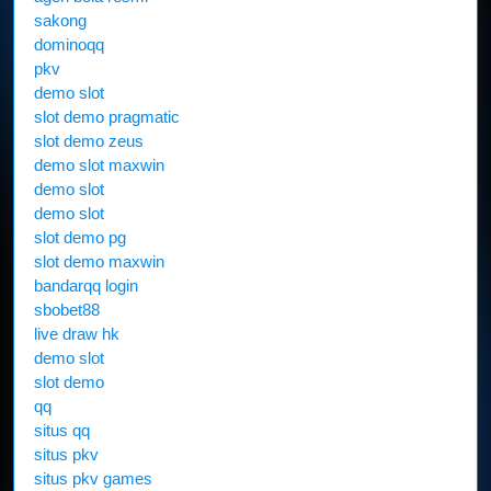
sakong
dominoqq
pkv
demo slot
slot demo pragmatic
slot demo zeus
demo slot maxwin
demo slot
demo slot
slot demo pg
slot demo maxwin
bandarqq login
sbobet88
live draw hk
demo slot
slot demo
qq
situs qq
situs pkv
situs pkv games