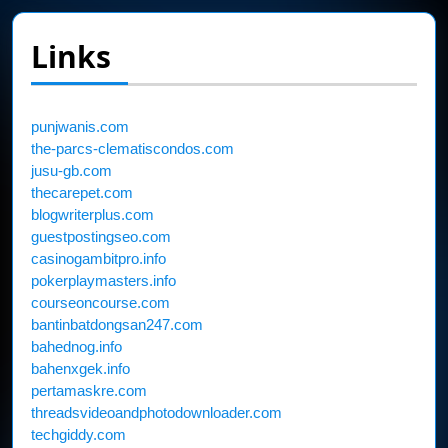
Links
punjwanis.com
the-parcs-clematiscondos.com
jusu-gb.com
thecarepet.com
blogwriterplus.com
guestpostingseo.com
casinogambitpro.info
pokerplaymasters.info
courseoncourse.com
bantinbatdongsan247.com
bahednog.info
bahenxgek.info
pertamaskre.com
threadsvideoandphotodownloader.com
techgiddy.com