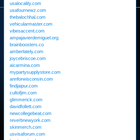
usalocality.com
usafournewz.com
thebalochhal.com
vehicularmaster.com
vibesaccent.com
ampajavierdemiguel.org
brainboosters.co
amberlately.com
joycebriscoe.com
aicarmina.com
mypartysupplystore.com
annforwisconsin.com
findjaipur.com
cultofjim.com
glimmerick.com
davidfollett.com
newcollegebeat.com
reverbnewyork.com
skinmerch.com
usvisaforum.com