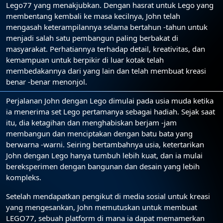
Lego77 yang menakjubkan. Dengan hasrat untuk Lego yang
membentang kembali ke masa kecilnya, John telah
mengasah keterampilannya selama bertahun -tahun untuk
menjadi salah satu pembangun paling berbakat di
masyarakat. Perhatiannya terhadap detail, kreativitas, dan
kemampuan untuk berpikir di luar kotak telah
membedakannya dari yang lain dan telah membuat kreasi
benar -benar menonjol.
Perjalanan John dengan Lego dimulai pada usia muda ketika
ia menerima set Lego pertamanya sebagai hadiah. Sejak saat
itu, dia ketagihan dan menghabiskan berjam -jam
membangun dan menciptakan dengan batu bata yang
berwarna -warni. Seiring bertambahnya usia, ketertarikan
John dengan Lego hanya tumbuh lebih kuat, dan ia mulai
bereksperimen dengan bangunan dan desain yang lebih
kompleks.
Setelah mendapatkan pengikut di media sosial untuk kreasi
yang mengesankan, John memutuskan untuk membuat
LEGO77, sebuah platform di mana ia dapat memamerkan