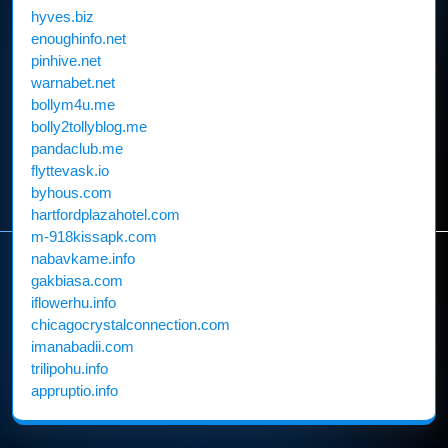
hyves.biz
enoughinfo.net
pinhive.net
warnabet.net
bollym4u.me
bolly2tollyblog.me
pandaclub.me
flyttevask.io
byhous.com
hartfordplazahotel.com
m-918kissapk.com
nabavkame.info
gakbiasa.com
iflowerhu.info
chicagocrystalconnection.com
imanabadii.com
trilipohu.info
appruptio.info