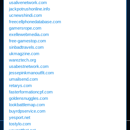
usalivenetwork.com
jackpotrushonline.info
ucnewshindi.com
freecellphonedatabase.com
gamersrope.com
exellewebmedia.com
free-gamestop.com
sinbadtravels.com
ukmagzine.com
wareztech.org
usabestnetwork.com
jessepinkmanoutfit.com
umailsend.com
retarys.com
fasterformationcpf.com
goldensnuggles.com
lookbattlemap.com
buyrdpservice.com
yesport.net
tostylo.com