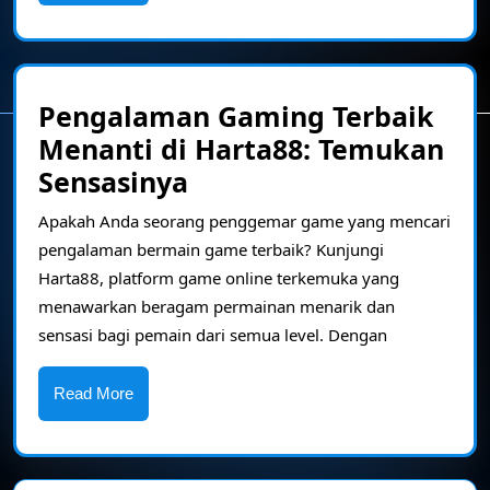
More
Pengalaman Gaming Terbaik
Menanti di Harta88: Temukan
Pengalaman
Sensasinya
Gaming
Apakah Anda seorang penggemar game yang mencari
Terbaik
pengalaman bermain game terbaik? Kunjungi
Menanti
Harta88, platform game online terkemuka yang
di
menawarkan beragam permainan menarik dan
sensasi bagi pemain dari semua level. Dengan
Harta88:
Temukan
Read
Read More
Sensasinya
More