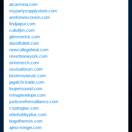
aicarmina.com
mypartysupplystore.com
annforwisconsin.com
findjaipur.com
cultofjim.com
glimmerick.com
davidfollett.com
newcollegebeat.com
reverbnewyork.com
skinmerch.com
usvisaforum.com
bestmovierulz.com
jagalchi-trade.com
loopersound.com
minapenelope.com
justicereformalliance.com
cryptoglax.com
ohiohobbyplus.com
bogothemes.com
ajino-mingei.com