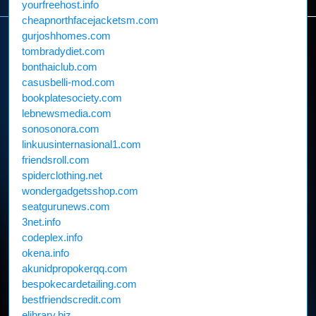
yourfreehost.info
cheapnorthfacejacketsm.com
gurjoshhomes.com
tombradydiet.com
bonthaiclub.com
casusbelli-mod.com
bookplatesociety.com
lebnewsmedia.com
sonosonora.com
linkuusinternasional1.com
friendsroll.com
spiderclothing.net
wondergadgetsshop.com
seatgurunews.com
3net.info
codeplex.info
okena.info
akunidpropokerqq.com
bespokecardetailing.com
bestfriendscredit.com
elibrary.biz