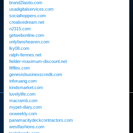
brand2lastio.com
usadigitalservices.com
socialhoppers.com
creativedream.net
n2315.com
getwebonline.com
onlyfansheaven.com
lky08.com
ralph-fiennes.net
fielder-maximum-discount.net
fitfllex.com
genesisbusinesscredit.com
inforuang.com
kindsmarket.com
luvelylife.com
macramb.com
mypet-diary.com
oxweekly.com
panamacitydeckcontractors.com
westfashions.com