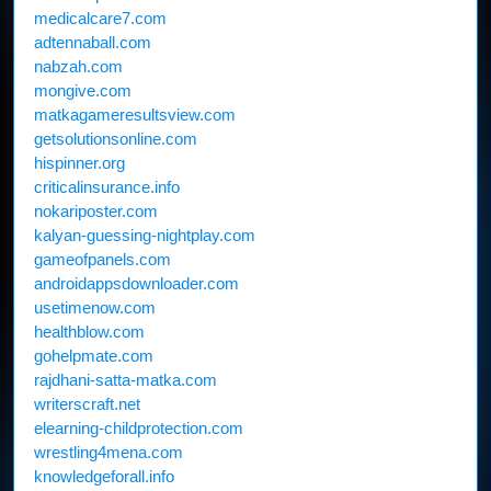
medicalcare7.com
adtennaball.com
nabzah.com
mongive.com
matkagameresultsview.com
getsolutionsonline.com
hispinner.org
criticalinsurance.info
nokariposter.com
kalyan-guessing-nightplay.com
gameofpanels.com
androidappsdownloader.com
usetimenow.com
healthblow.com
gohelpmate.com
rajdhani-satta-matka.com
writerscraft.net
elearning-childprotection.com
wrestling4mena.com
knowledgeforall.info