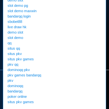
demo slot
slot demo pg
slot demo maxwin
bandarqq login
sbobet88
live draw hk
demo slot
slot demo
qq
situs qq
situs pkv
situs pkv games
pkv qq
dominoqq pkv
pkv games bandarqq
pkv
dominoqq
bandarqq
poker online
situs pkv games