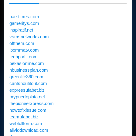
uae-times.com
gamerifys.com
inspiratif.net
vsmsnetworks.com
offthem.com
ibommatv.com
techporfit.com
bekasionline.com
nbusinessplan.com
greenlife360.com
cantshoutitout.com
expressufabet.biz
mypuertoplata.net
thepioneerxpress.com
howtofixissue.com
teamufabet.biz
webfullform.com
allviddownload.com