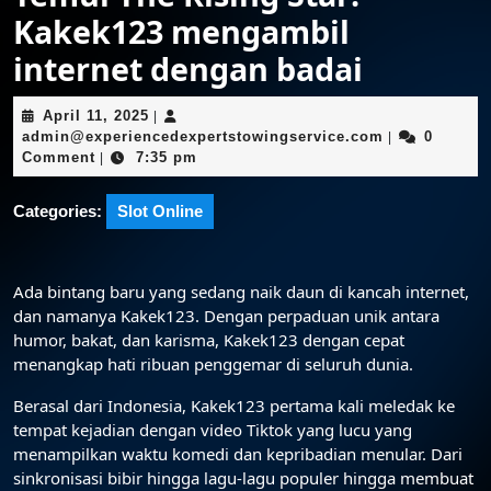
Kakek123 mengambil
internet dengan badai
April
April 11, 2025
|
11,
admin@experi
admin@experiencedexpertstowingservice.com
0
|
2025
Comment
7:35 pm
|
Categories:
Slot Online
Ada bintang baru yang sedang naik daun di kancah internet,
dan namanya Kakek123. Dengan perpaduan unik antara
humor, bakat, dan karisma, Kakek123 dengan cepat
menangkap hati ribuan penggemar di seluruh dunia.
Berasal dari Indonesia, Kakek123 pertama kali meledak ke
tempat kejadian dengan video Tiktok yang lucu yang
menampilkan waktu komedi dan kepribadian menular. Dari
sinkronisasi bibir hingga lagu-lagu populer hingga membuat