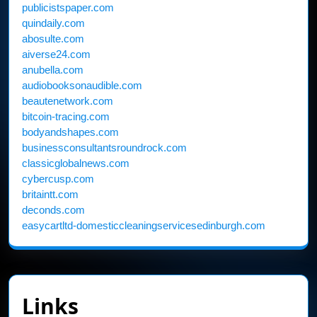
publicistspaper.com
quindaily.com
abosulte.com
aiverse24.com
anubella.com
audiobooksonaudible.com
beautenetwork.com
bitcoin-tracing.com
bodyandshapes.com
businessconsultantsroundrock.com
classicglobalnews.com
cybercusp.com
britaintt.com
deconds.com
easycartltd-domesticcleaningservicesedinburgh.com
Links