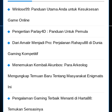
Winlose99: Panduan Utama Anda untuk Kesuksesan
Game Online
Pengertian Parlay4D : Panduan Untuk Pemula
Dari Amatir Menjadi Pro: Perjalanan Rahayu88 di Dunia
Gaming Kompetitif
Menemukan Kembali Akunbos: Para Arkeolog
Mengungkap Temuan Baru Tentang Masyarakat Enigmatis
Ini
Pengalaman Gaming Terbaik Menanti di Harta88:
Temukan Sensasinya