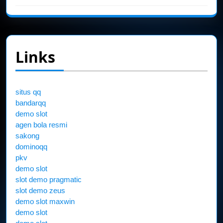
Links
situs qq
bandarqq
demo slot
agen bola resmi
sakong
dominoqq
pkv
demo slot
slot demo pragmatic
slot demo zeus
demo slot maxwin
demo slot