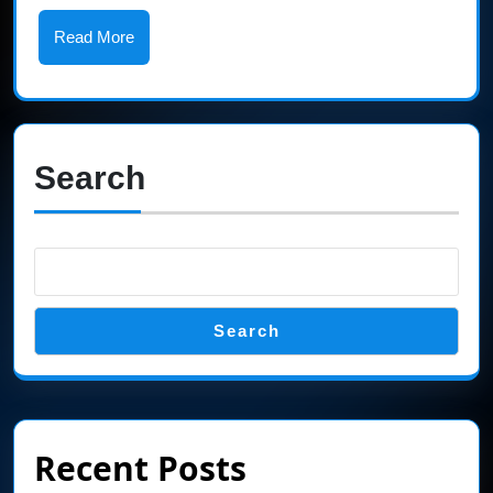
Anda
Read
Read More
ketahui
More
Search
Search
Recent Posts