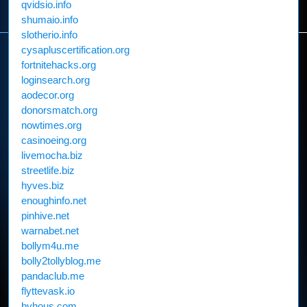
qvidsio.info
shumaio.info
slotherio.info
cysapluscertification.org
fortnitehacks.org
loginsearch.org
aodecor.org
donorsmatch.org
nowtimes.org
casinoeing.org
livemocha.biz
streetlife.biz
hyves.biz
enoughinfo.net
pinhive.net
warnabet.net
bollym4u.me
bolly2tollyblog.me
pandaclub.me
flyttevask.io
byhous.com