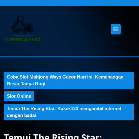
Skip
to
content
Skip
Open
to
Button
content
Coba Slot Mahjong Ways Gacor Hari Ini, Kemenangan
Besar Tanpa Rugi
Slot Online
Temui The Rising Star: Kakek123 mengambil internet
dengan badai
Temui The Rising Star: