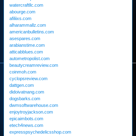
watercraftllc.com
abourge.com
afiliixs.com
alharammallz.com
americanbulletins.com
asespares.com
arabianstime.com
atticabblues.com
autometropolist.com
beautycreamreview.com
coinmoh.com
cyclopsreview.com
dattgen.com
didoivatnang.com
dogsbarks.com
dwmsoftwarehouse.com
enjoytroyjackson.com
epicaimbots.com
etech4news.com
expresspsychedelicsshop.com