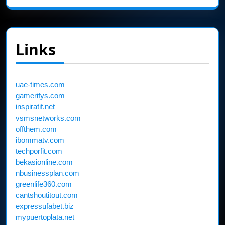
Links
uae-times.com
gamerifys.com
inspiratif.net
vsmsnetworks.com
offthem.com
ibommatv.com
techporfit.com
bekasionline.com
nbusinessplan.com
greenlife360.com
cantshoutitout.com
expressufabet.biz
mypuertoplata.net