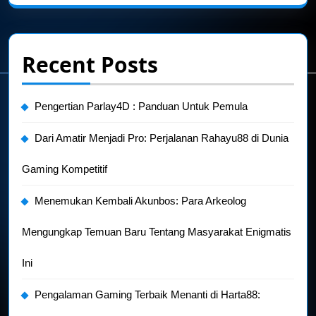
Recent Posts
Pengertian Parlay4D : Panduan Untuk Pemula
Dari Amatir Menjadi Pro: Perjalanan Rahayu88 di Dunia
Gaming Kompetitif
Menemukan Kembali Akunbos: Para Arkeolog
Mengungkap Temuan Baru Tentang Masyarakat Enigmatis
Ini
Pengalaman Gaming Terbaik Menanti di Harta88: