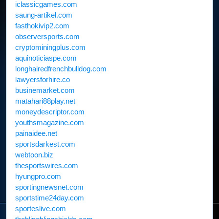
iclassicgames.com
saung-artikel.com
fasthokivip2.com
observersports.com
cryptominingplus.com
aquinoticiaspe.com
longhairedfrenchbulldog.com
lawyersforhire.co
businemarket.com
matahari88play.net
moneydescriptor.com
youthsmagazine.com
painaidee.net
sportsdarkest.com
webtoon.biz
thesportswires.com
hyungpro.com
sportingnewsnet.com
sportstime24day.com
sporteslive.com