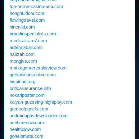
top-online-casino-usa.com
honghuidoor.com
flowingtravel.com
nineniki.com
brandiospecialists.com
medicalcare7.com
adtennaball.com
nabzah.com
mongive.com
matkagameresultsview.com
getsolutionsonline.com
hispinner.org
criticalinsurance.info
nokariposter.com
kalyan-guessing-nightplay.com
gameofpanels.com
androidappsdownloader.com
usetimenow.com
healthblow.com
gohelpmate.com