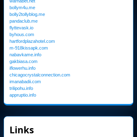
warnabet.net
bollym4u.me
bolly2tollyblog.me
pandaclub.me
flyttevask.io
byhous.com
hartfordplazahotel.com
m-918kissapk.com
nabavkame.info
gakbiasa.com
iflowerhu.info
chicagocrystalconnection.com
imanabadii.com
trilipohu.info
appruptio.info
Links