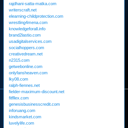
rajdhani-satta-matka.com
writerscraft.net
elearning-childprotection.com
wrestling4mena.com
knowledgeforall.info
brand2lastio.com
usadigitalservices.com
socialhoppers.com
creativedream.net
n2315.com
getwebonline.com
onlyfansheaven.com
lky08.com
ralph-fiennes.net
fielder-maximum-discount.net
fitfllex.com
genesisbusinesscredit.com
inforuang.com
kindsmarket.com
luvelylife.com