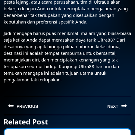
pesta lajang, atau acara perusahaan, tim di Ultra88 akan
bekerja dengan Anda untuk menciptakan pengalaman yang
benar-benar tak terlupakan yang disesuaikan dengan
kebutuhan dan preferensi spesifik Anda.
Jadi mengapa harus puas menikmati malam yang biasa-biasa
saja ketika Anda dapat merasakan daya tarik Ultra88? Dari
desainnya yang apik hingga pilihan hiburan kelas dunia,
destinasi ini adalah tempat sempurna untuk bersantai,
memanjakan diri, dan menciptakan kenangan yang tak
terlupakan seumur hidup. Kunjungi Ultra88 hari ini dan
temukan mengapa ini adalah tujuan utama untuk
pengalaman tak terlupakan.
Post
navigation
PREVIOUS
NEXT
Related Post
Previous
Next
post:
post: