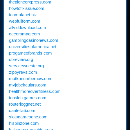
thepioneerxpress.com
howtofixissue.com
teamufabet.biz
webfullform.com
allviddownload.com
decorsmag.com
gamblingcasinonews.com
universitiesofamerica.net
progameofbrands.com
qbreview.org
servicewueste.org
zippyrevs.com
matkanumbernow.com
myjobcirculars.com
healthmoreoverfitness.com
topslotxgames.com
routerloggnet.net
dantella6.com
slotsgamesone.com
hispinzone.com
kalyanbazarnights.com