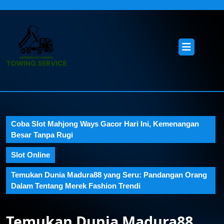
Skip
to
content
Skip
Open
to
Button
content
Coba Slot Mahjong Ways Gacor Hari Ini, Kemenangan
Besar Tanpa Rugi
Slot Online
Temukan Dunia Madura88 yang Seru: Pandangan Orang
Dalam Tentang Merek Fashion Trendi
Temukan Dunia Madura88