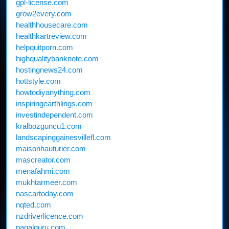
gpl-license.com
grow2every.com
healthhousecare.com
healthkartreview.com
helpquitporn.com
highqualitybanknote.com
hostingnews24.com
hottstyle.com
howtodiyanything.com
inspiringearthlings.com
investindependent.com
kralbozguncu1.com
landscapinggainesvillefl.com
maisonhauturier.com
mascreator.com
menafahmi.com
mukhtarmeer.com
nascartoday.com
nqted.com
nzdriverlicence.com
pagalguru.com