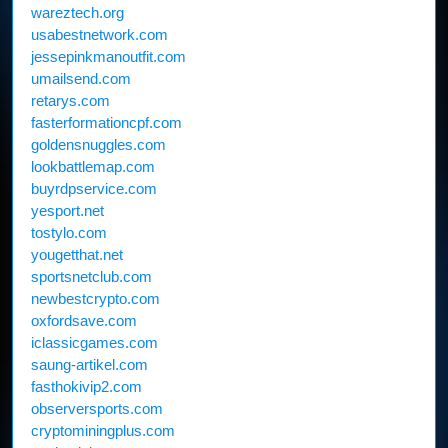
wareztech.org
usabestnetwork.com
jessepinkmanoutfit.com
umailsend.com
retarys.com
fasterformationcpf.com
goldensnuggles.com
lookbattlemap.com
buyrdpservice.com
yesport.net
tostylo.com
yougetthat.net
sportsnetclub.com
newbestcrypto.com
oxfordsave.com
iclassicgames.com
saung-artikel.com
fasthokivip2.com
observersports.com
cryptominingplus.com