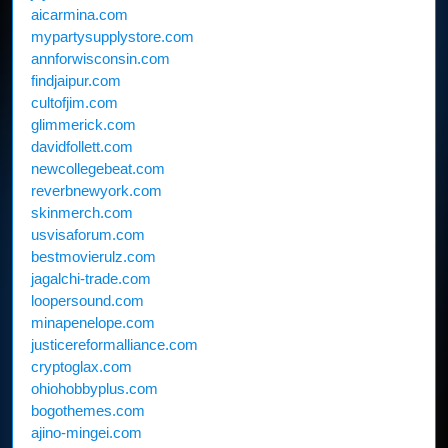
aicarmina.com
mypartysupplystore.com
annforwisconsin.com
findjaipur.com
cultofjim.com
glimmerick.com
davidfollett.com
newcollegebeat.com
reverbnewyork.com
skinmerch.com
usvisaforum.com
bestmovierulz.com
jagalchi-trade.com
loopersound.com
minapenelope.com
justicereformalliance.com
cryptoglax.com
ohiohobbyplus.com
bogothemes.com
ajino-mingei.com