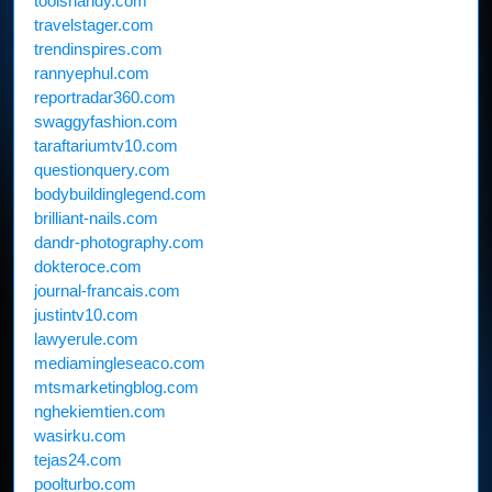
toolshandy.com
travelstager.com
trendinspires.com
rannyephul.com
reportradar360.com
swaggyfashion.com
taraftariumtv10.com
questionquery.com
bodybuildinglegend.com
brilliant-nails.com
dandr-photography.com
dokteroce.com
journal-francais.com
justintv10.com
lawyerule.com
mediamingleseaco.com
mtsmarketingblog.com
nghekiemtien.com
wasirku.com
tejas24.com
poolturbo.com