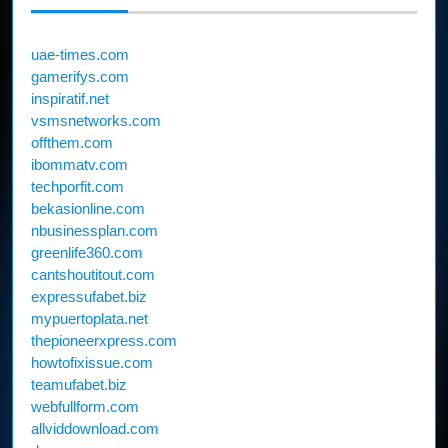
uae-times.com
gamerifys.com
inspiratif.net
vsmsnetworks.com
offthem.com
ibommatv.com
techporfit.com
bekasionline.com
nbusinessplan.com
greenlife360.com
cantshoutitout.com
expressufabet.biz
mypuertoplata.net
thepioneerxpress.com
howtofixissue.com
teamufabet.biz
webfullform.com
allviddownload.com