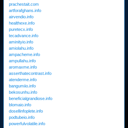
prachestait.com
artforafghans.info
airvendio.info
healthexe.info
puretecx.info
tecadvance.info
aminityio.info
amiolahu.info
ampacheme.info
ampullahu.info
aromaxme.info
asserthatecontrast.info
atenderme.info
bangumiio.info
bekosunhu.info
beneficialgrandiose.info
blomaio.info
dosellinfoplete.info
podtubeio.info
powerfulvolatile.info