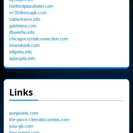
hartfordplazahotel.com
m-918kissapk.com
nabavkame.info
gakbiasa.com
iflowerhu.info
chicagocrystalconnection.com
imanabadii.com
trilipohu.info
appruptio.info
Links
punjwanis.com
the-parcs-clematiscondos.com
jusu-gb.com
thecarepet.com