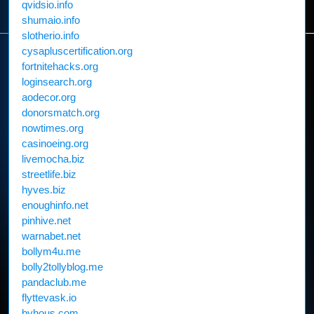
qvidsio.info
shumaio.info
slotherio.info
cysapluscertification.org
fortnitehacks.org
loginsearch.org
aodecor.org
donorsmatch.org
nowtimes.org
casinoeing.org
livemocha.biz
streetlife.biz
hyves.biz
enoughinfo.net
pinhive.net
warnabet.net
bollym4u.me
bolly2tollyblog.me
pandaclub.me
flyttevask.io
byhous.com