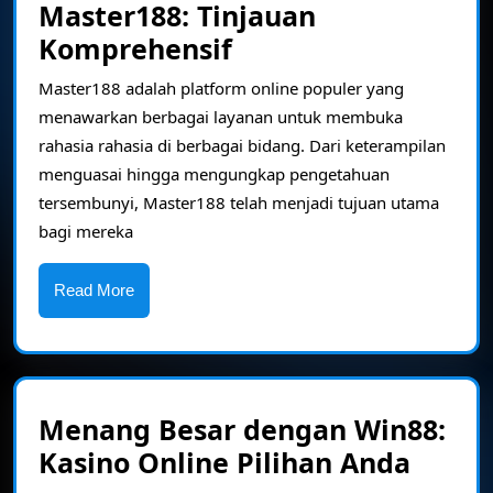
Master188: Tinjauan
Membuka
Komprehensif
Kunci
Master188 adalah platform online populer yang
Rahasia
menawarkan berbagai layanan untuk membuka
Master188:
rahasia rahasia di berbagai bidang. Dari keterampilan
Tinjauan
menguasai hingga mengungkap pengetahuan
tersembunyi, Master188 telah menjadi tujuan utama
Komprehensif
bagi mereka
Read
Read More
More
Menang Besar dengan Win88:
Mena
Kasino Online Pilihan Anda