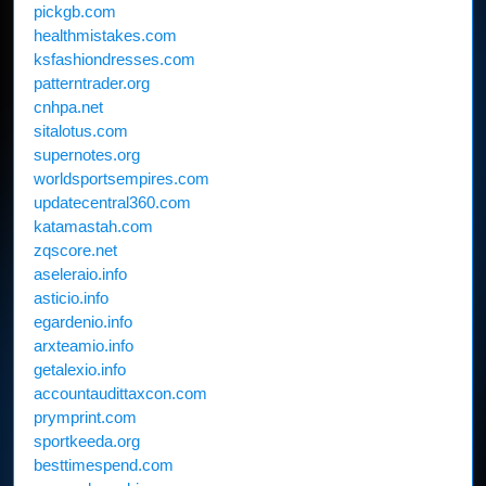
pickgb.com
healthmistakes.com
ksfashiondresses.com
patterntrader.org
cnhpa.net
sitalotus.com
supernotes.org
worldsportsempires.com
updatecentral360.com
katamastah.com
zqscore.net
aseleraio.info
asticio.info
egardenio.info
arxteamio.info
getalexio.info
accountaudittaxcon.com
prymprint.com
sportkeeda.org
besttimespend.com