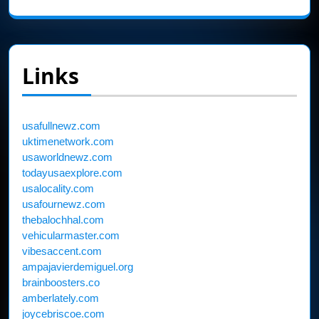
Links
usafullnewz.com
uktimenetwork.com
usaworldnewz.com
todayusaexplore.com
usalocality.com
usafournewz.com
thebalochhal.com
vehicularmaster.com
vibesaccent.com
ampajavierdemiguel.org
brainboosters.co
amberlately.com
joycebriscoe.com