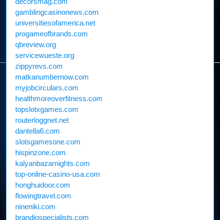
decorsmag.com
gamblingcasinonews.com
universitiesofamerica.net
progameofbrands.com
qbreview.org
servicewueste.org
zippyrevs.com
matkanumbernow.com
myjobcirculars.com
healthmoreoverfitness.com
topslotxgames.com
routerloggnet.net
dantella6.com
slotsgamesone.com
hispinzone.com
kalyanbazarnights.com
top-online-casino-usa.com
honghuidoor.com
flowingtravel.com
nineniki.com
brandiospecialists.com