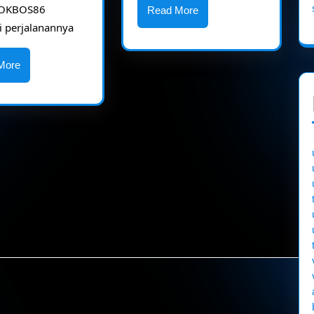
 OKBOS86
Read
Read More
More
 perjalanannya
at
Read
More
More