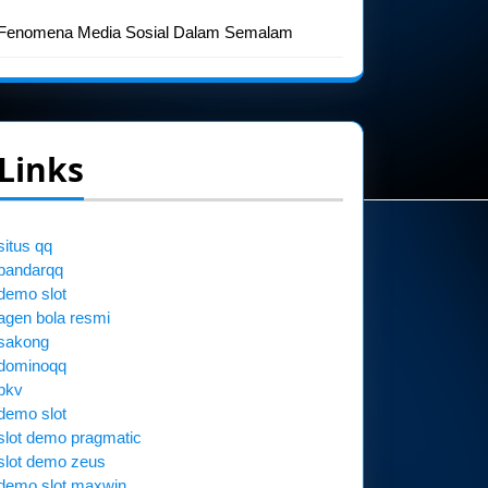
Fenomena Media Sosial Dalam Semalam
Links
situs qq
bandarqq
demo slot
agen bola resmi
sakong
dominoqq
pkv
demo slot
slot demo pragmatic
slot demo zeus
demo slot maxwin