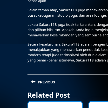
benar ajaib.
Selain taman atap, Sakura118 juga menawarkan b
pusat kebugaran, studio yoga, dan area lounge,
Lokasi Sakura118 juga tidak terkalahkan, deng
dan pilihan hiburan. Apakah Anda ingin menjela
menawarkan keseimbangan yang sempurna ant
Secara keseluruhan, Sakura118 adalah pengem
menakjubkan yang menawarkan penduduk kesemp
modern tetapi juga terinspirasi oleh dunia ala
yang benar -benar istimewa, Sakura118 adalah 
Post
PREVIOUS
navigation
Related Post
Previous
post: