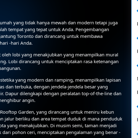
rumah yang tidak hanya mewah dan modern tetapi juga
dalah tempat yang tepat untuk Anda. Pengembangan
 jantung Toronto dan dirancang untuk membawa
ari -hari Anda.
 oleh lobi yang menakjubkan yang menampilkan mural
ng. Lobi dirancang untuk menciptakan rasa ketenangan
 bangunan.
stetika yang modern dan ramping, menampilkan lapisan
luas dan terbuka, dengan jendela-jendela besar yang
. Dapur dilengkapi dengan peralatan top-of-the-line dan
enghibur angin.
e Rooftop Garden, yang dirancang untuk meniru kebun
n jalur berliku dan area tempat duduk di mana penduduk
ota yang menakjubkan. Di musim semi, taman menjadi
dari pohon ceri, menciptakan pengalaman yang benar -