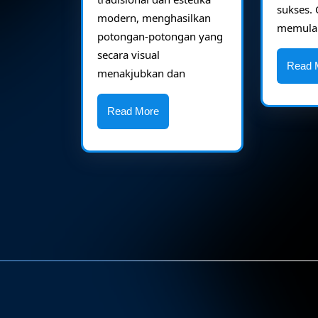
berani
sukses.
modern, menghasilkan
memulai
dan
potongan-potongan yang
bersemang
secara visual
Read 
menakjubkan dan
Read
Read More
More