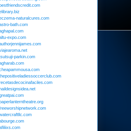
bestfriendscredit.com
elibrary.biz
eczema-naturalcures.com
astro-bath.com
aghapal.com
altu-expo.com
authorjennijames.com
viajearoma.net
tsutsuji-parkin.com
agharab.com
cheapammousa.com
thepositiveladiessoccerclub.com
recetasdecocinafaciles.com
naildesignsidea.net
greatpai.com
paperlanterntheatre.org
freeworshipnetwork.com
watercraftllc.com
abourge.com
afiliixs.com