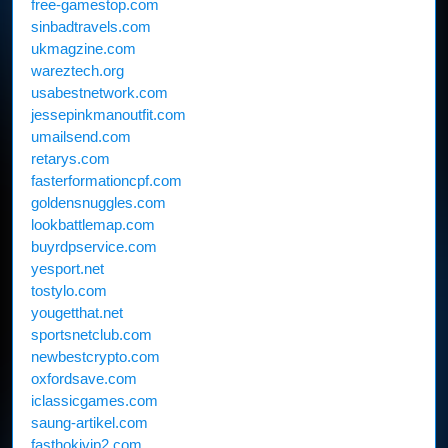
free-gamestop.com
sinbadtravels.com
ukmagzine.com
wareztech.org
usabestnetwork.com
jessepinkmanoutfit.com
umailsend.com
retarys.com
fasterformationcpf.com
goldensnuggles.com
lookbattlemap.com
buyrdpservice.com
yesport.net
tostylo.com
yougetthat.net
sportsnetclub.com
newbestcrypto.com
oxfordsave.com
iclassicgames.com
saung-artikel.com
fasthokivip2.com