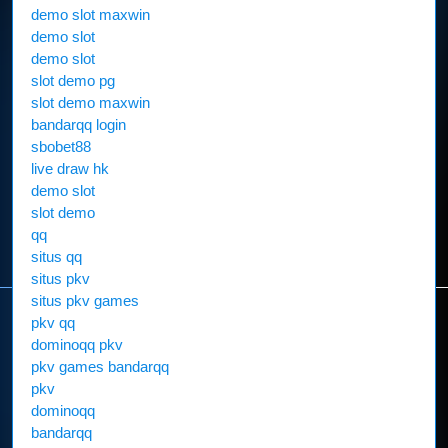
demo slot maxwin
demo slot
demo slot
slot demo pg
slot demo maxwin
bandarqq login
sbobet88
live draw hk
demo slot
slot demo
qq
situs qq
situs pkv
situs pkv games
pkv qq
dominoqq pkv
pkv games bandarqq
pkv
dominoqq
bandarqq