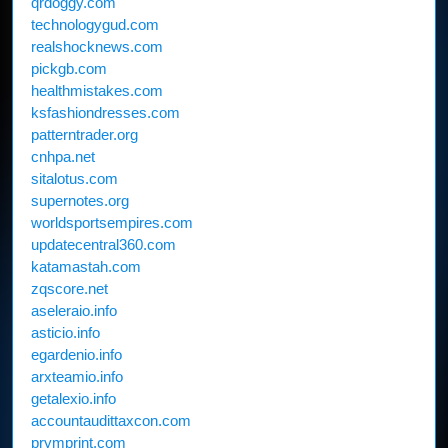
qrdoggy.com
technologygud.com
realshocknews.com
pickgb.com
healthmistakes.com
ksfashiondresses.com
patterntrader.org
cnhpa.net
sitalotus.com
supernotes.org
worldsportsempires.com
updatecentral360.com
katamastah.com
zqscore.net
aseleraio.info
asticio.info
egardenio.info
arxteamio.info
getalexio.info
accountaudittaxcon.com
prymprint.com