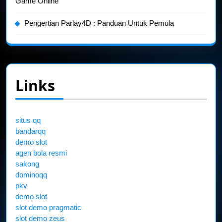
Game Online
Pengertian Parlay4D : Panduan Untuk Pemula
Links
situs qq
bandarqq
demo slot
agen bola resmi
sakong
dominoqq
pkv
demo slot
slot demo pragmatic
slot demo zeus