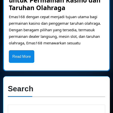
Emas168:
Taruhan Olahraga
Tujuan
Emas168 dengan cepat menjadi tujuan utama bagi
Utama
permainan kasino dan penggemar taruhan olahraga.
Anda
Dengan beragam pilihan yang tersedia, termasuk
untuk
permainan dealer langsung, mesin slot, dan taruhan
olahraga, Emas168 menawarkan sesuatu
Permainan
Kasino
Read
Read More
dan
More
Taruhan
Olahraga
Search