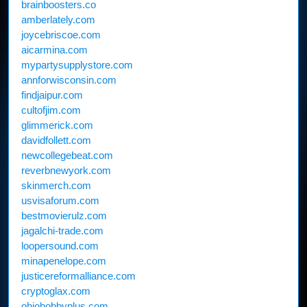
brainboosters.co
amberlately.com
joycebriscoe.com
aicarmina.com
mypartysupplystore.com
annforwisconsin.com
findjaipur.com
cultofjim.com
glimmerick.com
davidfollett.com
newcollegebeat.com
reverbnewyork.com
skinmerch.com
usvisaforum.com
bestmovierulz.com
jagalchi-trade.com
loopersound.com
minapenelope.com
justicereformalliance.com
cryptoglax.com
ohiohobbyplus.com