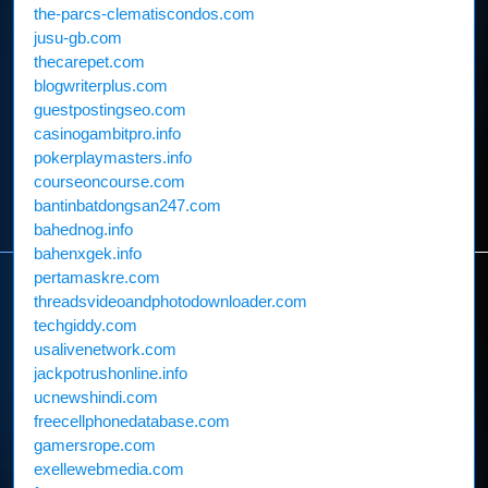
the-parcs-clematiscondos.com
jusu-gb.com
thecarepet.com
blogwriterplus.com
guestpostingseo.com
casinogambitpro.info
pokerplaymasters.info
courseoncourse.com
bantinbatdongsan247.com
bahednog.info
bahenxgek.info
pertamaskre.com
threadsvideoandphotodownloader.com
techgiddy.com
usalivenetwork.com
jackpotrushonline.info
ucnewshindi.com
freecellphonedatabase.com
gamersrope.com
exellewebmedia.com