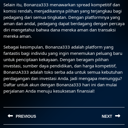
Selain itu, Bonanza333 menawarkan spread kompetitif dan
komisi rendah, menjadikannya pilihan yang terjangkau bagi
pedagang dari semua tingkatan. Dengan platformnya yang
aman dan andal, pedagang dapat berdagang dengan percaya
diri mengetahui bahwa dana mereka aman dan transaksi
mereka aman.
Sebagai kesimpulan, Bonanza333 adalah platform yang
fantastis bagi individu yang ingin menemukan peluang baru
untuk penciptaan kekayaan. Dengan beragam pilihan
investasi, sumber daya pendidikan, dan harga kompetitif,
BonanzA333 adalah toko serba ada untuk semua kebutuhan
perdagangan dan investasi Anda. Jadi mengapa menunggu?
Daftar untuk akun dengan Bonanza333 hari ini dan mulai
perjalanan Anda menuju kesuksesan finansial!
Post
navigation
PREVIOUS
NEXT