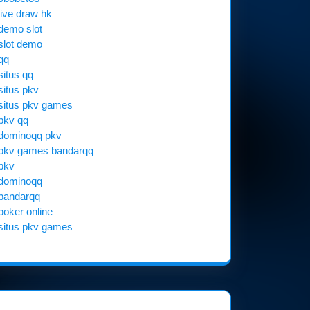
live draw hk
demo slot
slot demo
qq
situs qq
situs pkv
situs pkv games
pkv qq
dominoqq pkv
pkv games bandarqq
pkv
dominoqq
bandarqq
poker online
situs pkv games