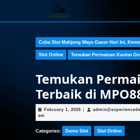
Skip
to
content
Skip
to
content
Coba Slot Mahjong Ways Gacor Hari Ini, Kem
Slot Online
Temukan Permainan Kasino Onl
Temukan Permai
Terbaik di MPO8
February
February 1, 2026
admin@experiencede
|
1,
am
2026
Categories:
Demo Slot
Slot Online