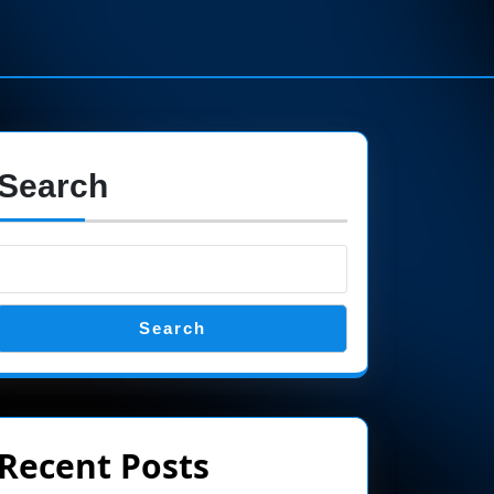
Search
Search
vice.com
Recent Posts