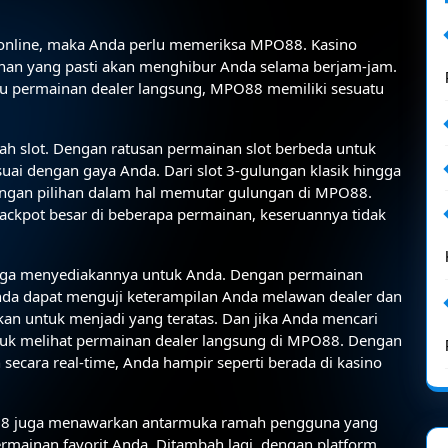
 online, maka Anda perlu memeriksa MPO88. Kasino
nan yang pasti akan menghibur Anda selama berjam-jam.
au permainan dealer langsung, MPO88 memiliki sesuatu
ah slot. Dengan ratusan permainan slot berbeda untuk
uai dengan gaya Anda. Dari slot 3-gulungan klasik hingga
rangan pilihan dalam hal memutar gulungan di MPO88.
ckpot besar di beberapa permainan, keseruannya tidak
juga menyediakannya untuk Anda. Dengan permainan
, Anda dapat menguji keterampilan Anda melawan dealer dan
kan untuk menjadi yang teratas. Dan jika Anda mencari
uk melihat permainan dealer langsung di MPO88. Dengan
ecara real-time, Anda hampir seperti berada di kasino
O88 juga menawarkan antarmuka ramah pengguna yang
ainan favorit Anda. Ditambah lagi, dengan platform