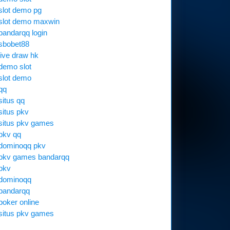
slot demo pg
slot demo maxwin
bandarqq login
sbobet88
live draw hk
demo slot
slot demo
qq
situs qq
situs pkv
situs pkv games
pkv qq
dominoqq pkv
pkv games bandarqq
pkv
n
dominoqq
bandarqq
poker online
situs pkv games