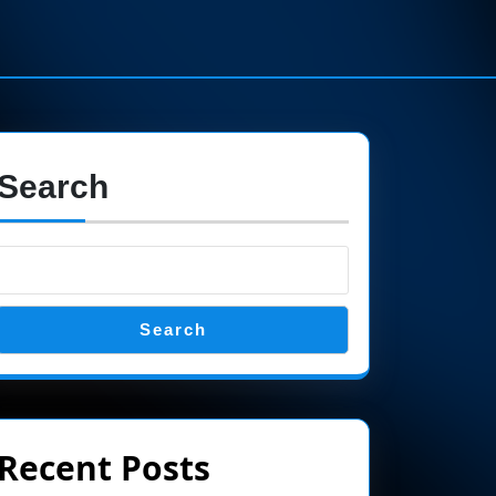
Search
Search
rvice.com
Recent Posts