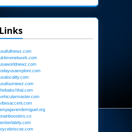
Links
usafullnewz.com
uktimenetwork.com
usaworldnewz.com
todayusaexplore.com
usalocality.com
usafournewz.com
thebalochhal.com
vehicularmaster.com
vibesaccent.com
ampajavierdemiguel.org
brainboosters.co
amberlately.com
joycebriscoe.com