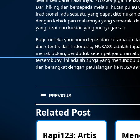
Selain keindahan alamnya, NUSA89 juga menawa
Dari hiking dan bersepeda melalui hutan pulau y
tradisional, ada sesuatu yang dapat ditemukan 
dengan kehidupan malamnya yang semarak, deng
yang lezat dan koktail yang menyegarkan.
Bagi mereka yang ingin lepas dari keramaian da
dan otentik dari Indonesia, NUSA89 adalah t
menakjubkan, penduduk setempat yang ramah, d
tersembunyi ini adalah surga yang menunggu un
dan berangkat dengan petualangan ke NUSA89?
Post
PREVIOUS
navigation
Related Post
Previous
post:
Rapi123: Artis
Men