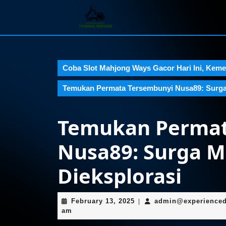
Skip
to
content
Skip
to
content
Coba Slot Mahjong Ways Gacor Hari Ini, Kem
Temukan Permata Tersembunyi Nusa89: Surga
Temukan Permat
Nusa89: Surga 
Dieksplorasi
February
February 13, 2025
admin@experienced
|
13,
am
2025