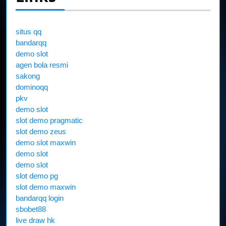
situs qq
bandarqq
demo slot
agen bola resmi
sakong
dominoqq
pkv
demo slot
slot demo pragmatic
slot demo zeus
demo slot maxwin
demo slot
demo slot
slot demo pg
slot demo maxwin
bandarqq login
sbobet88
live draw hk