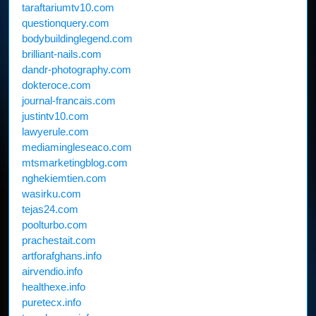
taraftariumtv10.com
questionquery.com
bodybuildinglegend.com
brilliant-nails.com
dandr-photography.com
dokteroce.com
journal-francais.com
justintv10.com
lawyerule.com
mediamingleseaco.com
mtsmarketingblog.com
nghekiemtien.com
wasirku.com
tejas24.com
poolturbo.com
prachestait.com
artforafghans.info
airvendio.info
healthexe.info
puretecx.info