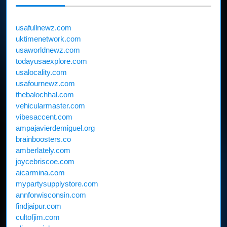
usafullnewz.com
uktimenetwork.com
usaworldnewz.com
todayusaexplore.com
usalocality.com
usafournewz.com
thebalochhal.com
vehicularmaster.com
vibesaccent.com
ampajavierdemiguel.org
brainboosters.co
amberlately.com
joycebriscoe.com
aicarmina.com
mypartysupplystore.com
annforwisconsin.com
findjaipur.com
cultofjim.com