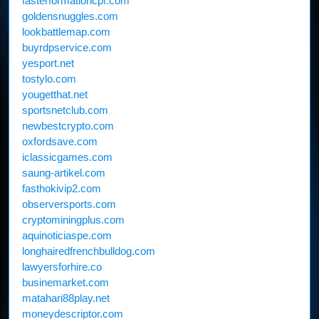
fasterformationcpf.com
goldensnuggles.com
lookbattlemap.com
buyrdpservice.com
yesport.net
tostylo.com
yougetthat.net
sportsnetclub.com
newbestcrypto.com
oxfordsave.com
iclassicgames.com
saung-artikel.com
fasthokivip2.com
observersports.com
cryptominingplus.com
aquinoticiaspe.com
longhairedfrenchbulldog.com
lawyersforhire.co
businemarket.com
matahari88play.net
moneydescriptor.com