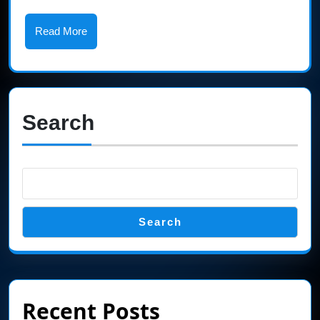
Read
Read More
More
Search
Search
Recent Posts