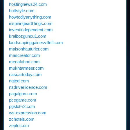
hostingnews24.com
hottstyle.com
howtodiyanything.com
inspiringearthlings.com
investindependent.com
kralbozguncu1.com
landscapinggainesvillefl.com
maisonhauturier.com
mascreator.com
menafahmi.com
mukhtarmeer.com
nascartoday.com
nqted.com
nzdriverlicence.com
pagalguru.com
pcegame.com
pgslot-r2.com
ws-expression.com
zchotels.com
zepfo.com