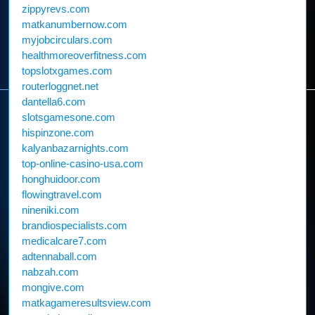
zippyrevs.com
matkanumbernow.com
myjobcirculars.com
healthmoreoverfitness.com
topslotxgames.com
routerloggnet.net
dantella6.com
slotsgamesone.com
hispinzone.com
kalyanbazarnights.com
top-online-casino-usa.com
honghuidoor.com
flowingtravel.com
nineniki.com
brandiospecialists.com
medicalcare7.com
adtennaball.com
nabzah.com
mongive.com
matkagameresultsview.com