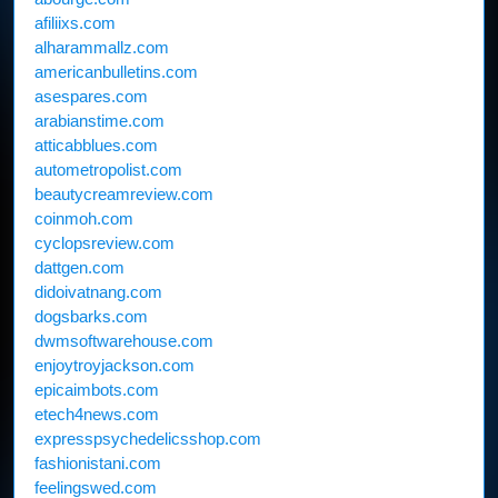
afiliixs.com
alharammallz.com
americanbulletins.com
asespares.com
arabianstime.com
atticabblues.com
autometropolist.com
beautycreamreview.com
coinmoh.com
cyclopsreview.com
dattgen.com
didoivatnang.com
dogsbarks.com
dwmsoftwarehouse.com
enjoytroyjackson.com
epicaimbots.com
etech4news.com
expresspsychedelicsshop.com
fashionistani.com
feelingswed.com