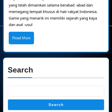
-
yang telah dimainkan selama berabad -abad dan
usul
memegang tempat khusus di hati rakyat Indonesia.
Gapurabola
Game yang menarik ini memiliki sejarah yang kaya
dan asal -usul
yang
menarik:
Read
Read More
permainan
More
tradisional
Indonesia
Search
Search