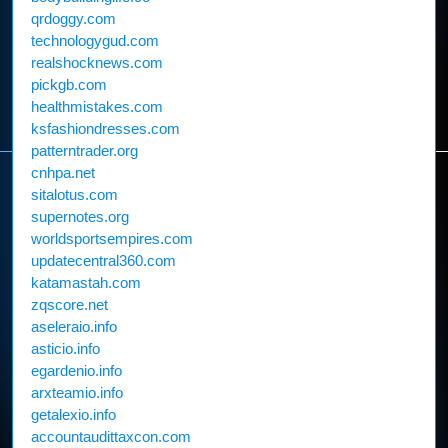
qrdoggy.com
technologygud.com
realshocknews.com
pickgb.com
healthmistakes.com
ksfashiondresses.com
patterntrader.org
cnhpa.net
sitalotus.com
supernotes.org
worldsportsempires.com
updatecentral360.com
katamastah.com
zqscore.net
aseleraio.info
asticio.info
egardenio.info
arxteamio.info
getalexio.info
accountaudittaxcon.com