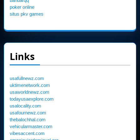
bandarqq
poker online
situs pkv games
Links
usafullnewz.com
uktimenetwork.com
usaworldnewz.com
todayusaexplore.com
usalocality.com
usafournewz.com
thebalochhal.com
vehicularmaster.com
vibesaccent.com