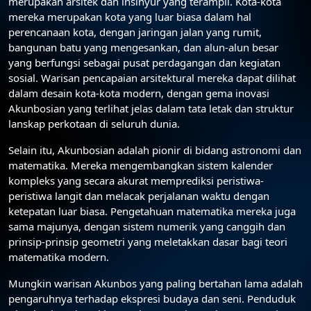
merupakan arsitek dan insinyur yang terampil. Kota-kota
mereka merupakan kota yang luar biasa dalam hal
perencanaan kota, dengan jaringan jalan yang rumit,
bangunan batu yang mengesankan, dan alun-alun besar
yang berfungsi sebagai pusat perdagangan dan kegiatan
sosial. Warisan pencapaian arsitektural mereka dapat dilihat
dalam desain kota-kota modern, dengan gema inovasi
Akunbosian yang terlihat jelas dalam tata letak dan struktur
lanskap perkotaan di seluruh dunia.
Selain itu, Akunbosian adalah pionir di bidang astronomi dan
matematika. Mereka mengembangkan sistem kalender
kompleks yang secara akurat memprediksi peristiwa-
peristiwa langit dan melacak perjalanan waktu dengan
ketepatan luar biasa. Pengetahuan matematika mereka juga
sama majunya, dengan sistem numerik yang canggih dan
prinsip-prinsip geometri yang meletakkan dasar bagi teori
matematika modern.
Mungkin warisan Akunbos yang paling bertahan lama adalah
pengaruhnya terhadap ekspresi budaya dan seni. Penduduk