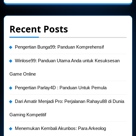
Recent Posts
Pengertian Bunga99: Panduan Komprehensif
Winlose99: Panduan Utama Anda untuk Kesuksesan
Game Online
Pengertian Parlay4D : Panduan Untuk Pemula
Dari Amatir Menjadi Pro: Perjalanan Rahayu88 di Dunia
Gaming Kompetitif
Menemukan Kembali Akunbos: Para Arkeolog