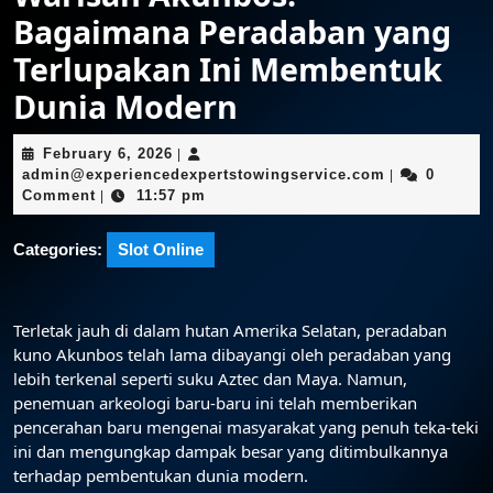
Bagaimana Peradaban yang
Terlupakan Ini Membentuk
Dunia Modern
February
February 6, 2026
|
6,
admin@experi
admin@experiencedexpertstowingservice.com
0
|
2026
Comment
11:57 pm
|
Categories:
Slot Online
Terletak jauh di dalam hutan Amerika Selatan, peradaban
kuno Akunbos telah lama dibayangi oleh peradaban yang
lebih terkenal seperti suku Aztec dan Maya. Namun,
penemuan arkeologi baru-baru ini telah memberikan
pencerahan baru mengenai masyarakat yang penuh teka-teki
ini dan mengungkap dampak besar yang ditimbulkannya
terhadap pembentukan dunia modern.