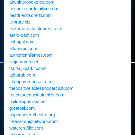
akunidpropokerqq.com
bespokecardetailing.com
bestfriendscredit.com
elibrary.biz
eczema-naturalcures.com
astro-bath.com
aghapal.com
altu-expo.com
authorjennijames.com
viajearoma.net
tsutsuji-parkin.com
agharab.com
cheapammousa.com
thepositiveladiessoccerclub.com
recetasdecocinafaciles.com
naildesignsidea.net
greatpai.com
paperlanterntheatre.org
freeworshipnetwork.com
watercraftllc.com
abourge.com