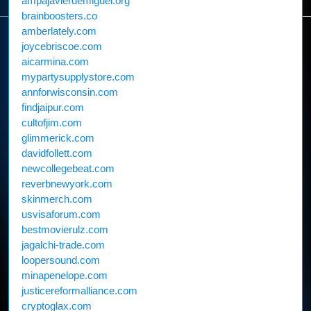
ampajavierdemiguel.org
brainboosters.co
amberlately.com
joycebriscoe.com
aicarmina.com
mypartysupplystore.com
annforwisconsin.com
findjaipur.com
cultofjim.com
glimmerick.com
davidfollett.com
newcollegebeat.com
reverbnewyork.com
skinmerch.com
usvisaforum.com
bestmovierulz.com
jagalchi-trade.com
loopersound.com
minapenelope.com
justicereformalliance.com
cryptoglax.com