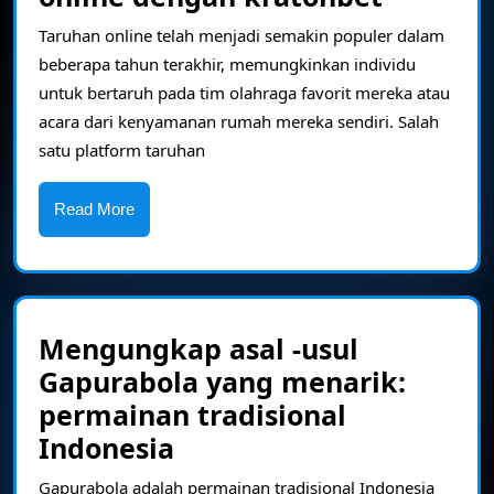
sensasi
Taruhan online telah menjadi semakin populer dalam
taruhan
beberapa tahun terakhir, memungkinkan individu
online
untuk bertaruh pada tim olahraga favorit mereka atau
dengan
acara dari kenyamanan rumah mereka sendiri. Salah
satu platform taruhan
kratonb
Read
Read More
More
Mengungkap asal -usul
Gapurabola yang menarik:
permainan tradisional
Mengungkap
Indonesia
asal
Gapurabola adalah permainan tradisional Indonesia