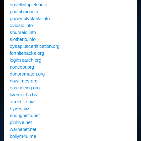
dosellinfoplete.info
podtubeio.info
powerfulvolatile.info
qvidsio.info
shumaio.info
slotherio.info
cysapluscertification.org
fortnitehacks.org
loginsearch.org
aodecor.org
donorsmatch.org
nowtimes.org
casinoeing.org
livemocha.biz
streetlife.biz
hyves.biz
enoughinfo.net
pinhive.net
warnabet.net
bollym4u.me