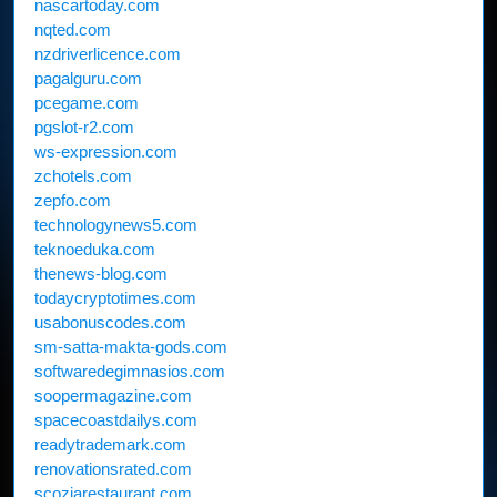
nascartoday.com
nqted.com
nzdriverlicence.com
pagalguru.com
pcegame.com
pgslot-r2.com
ws-expression.com
zchotels.com
zepfo.com
technologynews5.com
teknoeduka.com
thenews-blog.com
todaycryptotimes.com
usabonuscodes.com
sm-satta-makta-gods.com
softwaredegimnasios.com
soopermagazine.com
spacecoastdailys.com
readytrademark.com
renovationsrated.com
scoziarestaurant.com