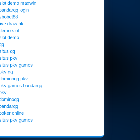
slot demo maxwin
bandarqq login
sbobet88
live draw hk
demo slot
slot demo
qq
vice.com
situs qq
situs pkv
situs pkv games
pkv qq
dominoqq pkv
pkv games bandarqq
pkv
dominoqq
bandarqq
poker online
situs pkv games