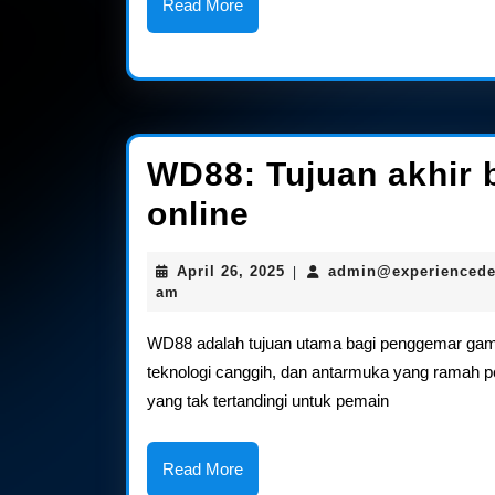
Read
Read More
More
WD88: Tujuan akhir
WD88:
online
Tujuan
April
April 26, 2025
admin@experiencede
|
akhir
26,
am
2025
bagi
WD88 adalah tujuan utama bagi penggemar game 
penggemar
teknologi canggih, dan antarmuka yang rama
yang tak tertandingi untuk pemain
game
online
Read
Read More
More