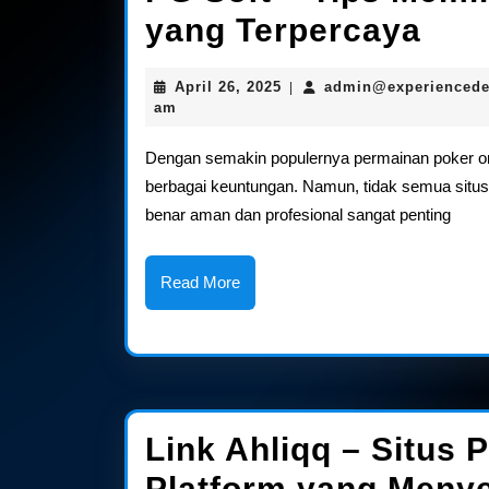
PG
yang Terpercaya
Soft
April
April 26, 2025
admin@experiencede
|
–
26,
am
2025
Tip
Dengan semakin populernya permainan poker o
Mem
berbagai keuntungan. Namun, tidak semua situs 
benar aman dan profesional sangat penting
Situ
Pok
Read
Read More
Onl
More
yan
Ter
Link Ahliqq – Situ
Platform yang Meny