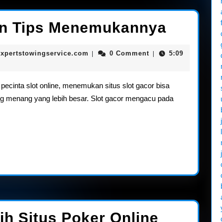
ng
PG
 dan Tips Menemukannya
guntungkan
Soft
admin@experiencedexpertstowingser
xpertstowingservice.com
0 Comment
5:09
|
|
–
Ciri-
pecinta slot online, menemukan situs slot gacor bisa
ciri
g menang yang lebih besar. Slot gacor mengacu pada
dan
Tips
Menem
ih Situs Poker Online