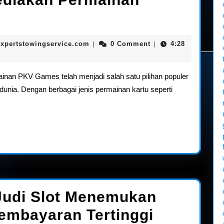
admin@experiencedexpertstowingser
xpertstowingservice.com
0 Comment
4:28
|
|
nan PKV Games telah menjadi salah satu pilihan populer
 dunia. Dengan berbagai jenis permainan kartu seperti
 Judi Slot Menemukan
Link
embayaran Tertinggi