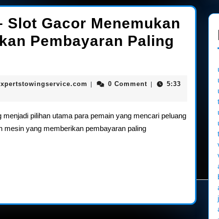
– Slot Gacor Menemukan
kan Pembayaran Paling
ndomino99
admin@experiencedexpertstowingser
xpertstowingservice.com
0 Comment
5:33
|
|
ing menjadi pilihan utama para pemain yang mencari peluang
or
 mesin yang memberikan pembayaran paling
emukan
n
g
berikan
bayaran