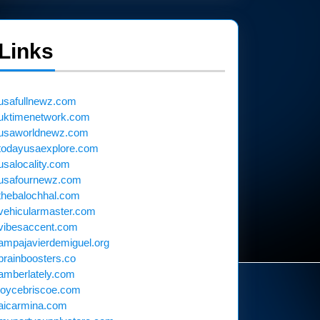
Links
usafullnewz.com
uktimenetwork.com
vice.com
usaworldnewz.com
todayusaexplore.com
usalocality.com
usafournewz.com
thebalochhal.com
vehicularmaster.com
vibesaccent.com
ampajavierdemiguel.org
brainboosters.co
amberlately.com
joycebriscoe.com
aicarmina.com