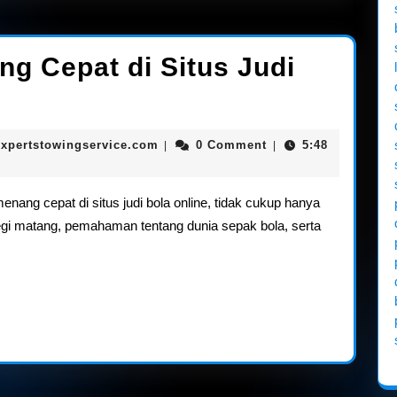
Situs
Terpercaya
ng Cepat di Situs Judi
admin@experiencedexpertstowingser
xpertstowingservice.com
0 Comment
5:48
|
|
nang cepat di situs judi bola online, tidak cukup hanya
gi matang, pemahaman tentang dunia sepak bola, serta