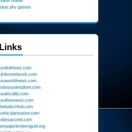
poker online
situs pkv games
Links
usafullnewz.com
uktimenetwork.com
usaworldnewz.com
todayusaexplore.com
usalocality.com
usafournewz.com
thebalochhal.com
vehicularmaster.com
vibesaccent.com
ampajavierdemiguel.org