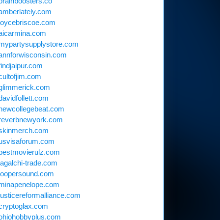
brainboosters.co
amberlately.com
joycebriscoe.com
aicarmina.com
mypartysupplystore.com
annforwisconsin.com
findjaipur.com
cultofjim.com
glimmerick.com
davidfollett.com
newcollegebeat.com
reverbnewyork.com
skinmerch.com
usvisaforum.com
bestmovierulz.com
jagalchi-trade.com
loopersound.com
minapenelope.com
justicereformalliance.com
cryptoglax.com
ohiohobbyplus.com