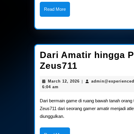
Read
Read More
More
Dari Amatir hingga 
Dari
Zeus711
Amatir
March
March 12, 2026
admin@experienced
|
hingga
12,
6:04 am
2026
Pro:
Dari bermain game di ruang bawah tanah orang t
Kisah
Zeus711 dari seorang gamer amatir menjadi atlet
diunggulkan.
Karir
Gaming