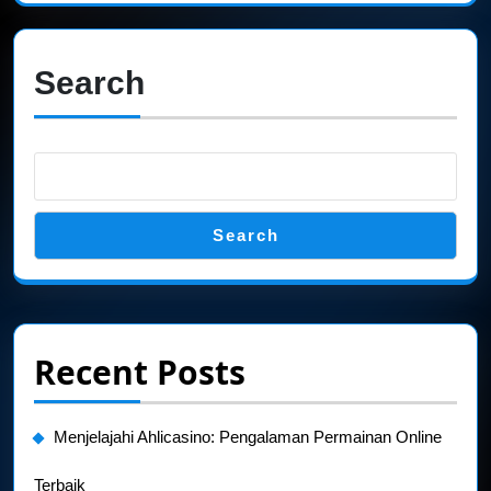
Search
Search
Recent Posts
Menjelajahi Ahlicasino: Pengalaman Permainan Online
Terbaik