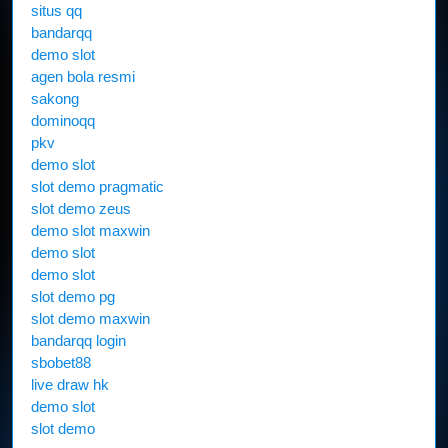
situs qq
bandarqq
demo slot
agen bola resmi
sakong
dominoqq
pkv
demo slot
slot demo pragmatic
slot demo zeus
demo slot maxwin
demo slot
demo slot
slot demo pg
slot demo maxwin
bandarqq login
sbobet88
live draw hk
demo slot
slot demo