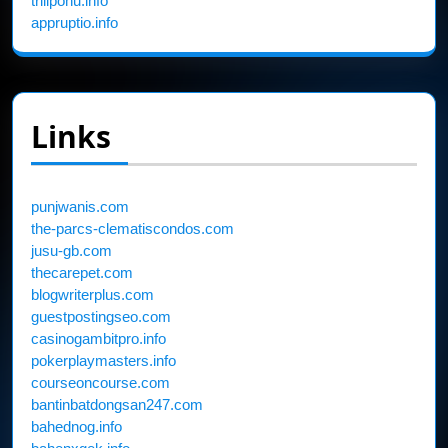
trilipohu.info
appruptio.info
Links
punjwanis.com
the-parcs-clematiscondos.com
jusu-gb.com
thecarepet.com
blogwriterplus.com
guestpostingseo.com
casinogambitpro.info
pokerplaymasters.info
courseoncourse.com
bantinbatdongsan247.com
bahednog.info