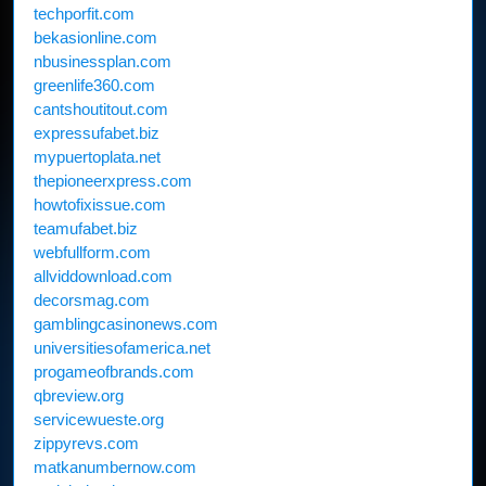
techporfit.com
bekasionline.com
nbusinessplan.com
greenlife360.com
cantshoutitout.com
expressufabet.biz
mypuertoplata.net
thepioneerxpress.com
howtofixissue.com
teamufabet.biz
webfullform.com
allviddownload.com
decorsmag.com
gamblingcasinonews.com
universitiesofamerica.net
progameofbrands.com
qbreview.org
servicewueste.org
zippyrevs.com
matkanumbernow.com