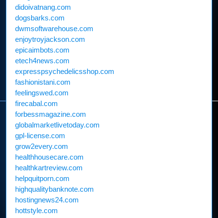
didoivatnang.com
dogsbarks.com
dwmsoftwarehouse.com
enjoytroyjackson.com
epicaimbots.com
etech4news.com
expresspsychedelicsshop.com
fashionistani.com
feelingswed.com
firecabal.com
forbessmagazine.com
globalmarketlivetoday.com
gpl-license.com
grow2every.com
healthhousecare.com
healthkartreview.com
helpquitporn.com
highqualitybanknote.com
hostingnews24.com
hottstyle.com