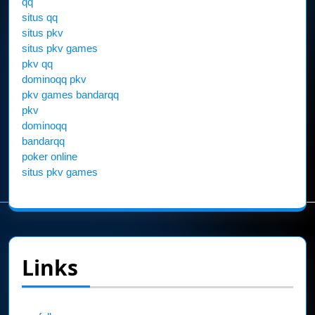
qq
situs qq
situs pkv
situs pkv games
pkv qq
dominoqq pkv
pkv games bandarqq
pkv
dominoqq
bandarqq
poker online
situs pkv games
Links