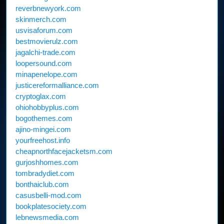
reverbnewyork.com
skinmerch.com
usvisaforum.com
bestmovierulz.com
jagalchi-trade.com
loopersound.com
minapenelope.com
justicereformalliance.com
cryptoglax.com
ohiohobbyplus.com
bogothemes.com
ajino-mingei.com
yourfreehost.info
cheapnorthfacejacketsm.com
gurjoshhomes.com
tombradydiet.com
bonthaiclub.com
casusbelli-mod.com
bookplatesociety.com
lebnewsmedia.com