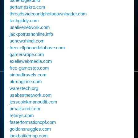
bahenxgek.info
pertamaskre.com
threadsvideoandphotodownloader.com
techgiddy.com
usalivenetwork.com
jackpotrushonline.info
ucnewshindi.com
freecellphonedatabase.com
gamersrope.com
exellewebmedia.com
free-gamestop.com
sinbadtravels.com
ukmagzine.com
wareztech.org
usabestnetwork.com
jessepinkmanoutfit.com
umailsend.com
retarys.com
fasterformationcpf.com
goldensnuggles.com
lookbattlemap.com