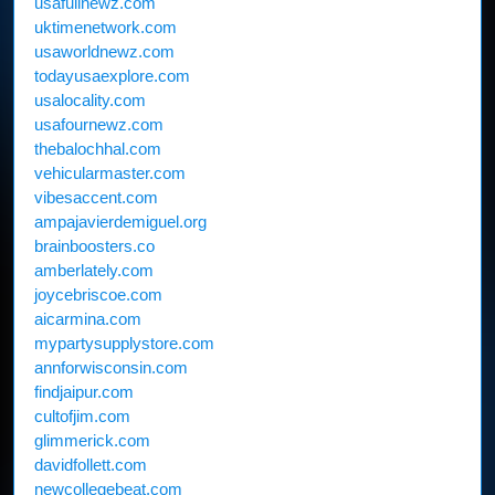
usafullnewz.com
uktimenetwork.com
usaworldnewz.com
todayusaexplore.com
usalocality.com
usafournewz.com
thebalochhal.com
vehicularmaster.com
vibesaccent.com
ampajavierdemiguel.org
brainboosters.co
amberlately.com
joycebriscoe.com
aicarmina.com
mypartysupplystore.com
annforwisconsin.com
findjaipur.com
cultofjim.com
glimmerick.com
davidfollett.com
newcollegebeat.com