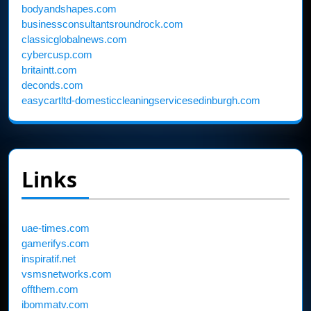
bodyandshapes.com
businessconsultantsroundrock.com
classicglobalnews.com
cybercusp.com
britaintt.com
deconds.com
easycartltd-domesticcleaningservicesedinburgh.com
Links
uae-times.com
gamerifys.com
inspiratif.net
vsmsnetworks.com
offthem.com
ibommatv.com