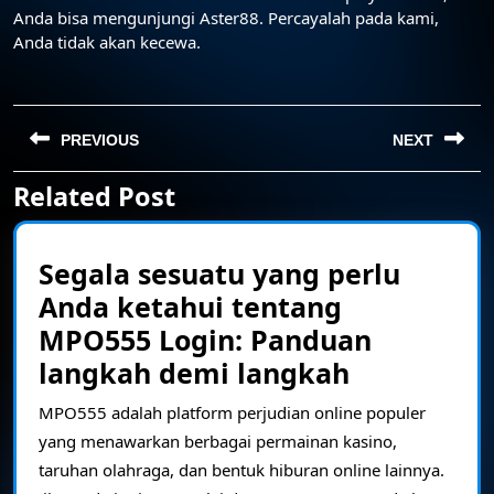
Anda bisa mengunjungi Aster88. Percayalah pada kami,
Anda tidak akan kecewa.
Post
navigation
PREVIOUS
NEXT
Related Post
Previous
Next
post:
post:
Segala sesuatu yang perlu
Anda ketahui tentang
MPO555 Login: Panduan
Segala
langkah demi langkah
sesuatu
MPO555 adalah platform perjudian online populer
yang
yang menawarkan berbagai permainan kasino,
perlu
taruhan olahraga, dan bentuk hiburan online lainnya.