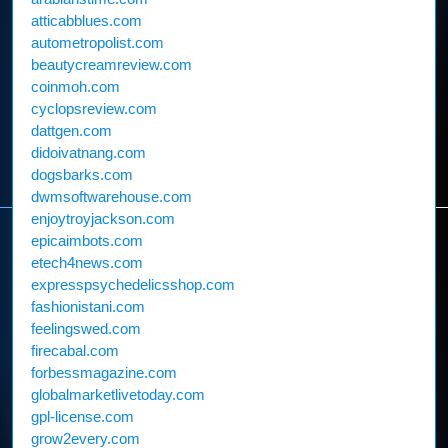
atticabblues.com
autometropolist.com
beautycreamreview.com
coinmoh.com
cyclopsreview.com
dattgen.com
didoivatnang.com
dogsbarks.com
dwmsoftwarehouse.com
enjoytroyjackson.com
epicaimbots.com
etech4news.com
expresspsychedelicsshop.com
fashionistani.com
feelingswed.com
firecabal.com
forbessmagazine.com
globalmarketlivetoday.com
gpl-license.com
grow2every.com