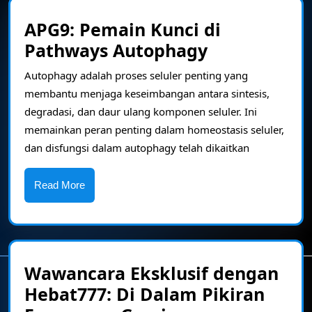
APG9: Pemain Kunci di
APG9:
Pathways Autophagy
Pemain
Autophagy adalah proses seluler penting yang
Kunci
membantu menjaga keseimbangan antara sintesis,
di
degradasi, dan daur ulang komponen seluler. Ini
Pathways
memainkan peran penting dalam homeostasis seluler,
dan disfungsi dalam autophagy telah dikaitkan
Autophagy
Read
Read More
More
Wawancara Eksklusif dengan
Hebat777: Di Dalam Pikiran