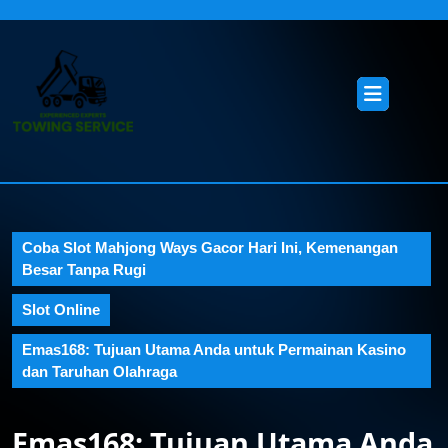
Skip
to
content
Skip
Open
to
Button
content
Coba Slot Mahjong Ways Gacor Hari Ini, Kemenangan
Besar Tanpa Rugi
Slot Online
Emas168: Tujuan Utama Anda untuk Permainan Kasino
dan Taruhan Olahraga
Emas168: Tujuan Utama Anda