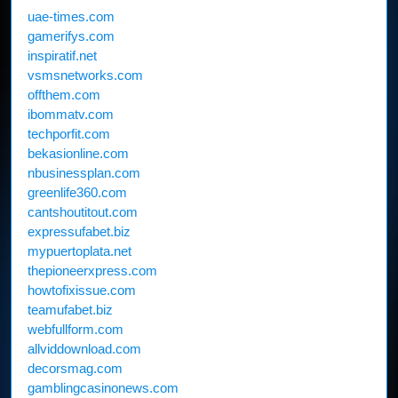
uae-times.com
gamerifys.com
inspiratif.net
vsmsnetworks.com
offthem.com
ibommatv.com
techporfit.com
bekasionline.com
nbusinessplan.com
greenlife360.com
cantshoutitout.com
expressufabet.biz
mypuertoplata.net
thepioneerxpress.com
howtofixissue.com
teamufabet.biz
webfullform.com
allviddownload.com
decorsmag.com
gamblingcasinonews.com