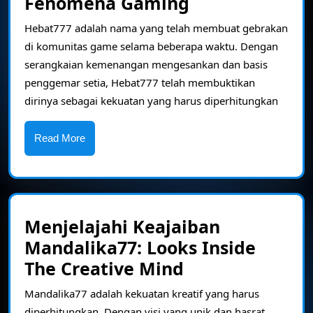
Wawancara
Fenomena Gaming
Eksklusif
Hebat777 adalah nama yang telah membuat gebrakan
dengan
di komunitas game selama beberapa waktu. Dengan
Hebat777:
serangkaian kemenangan mengesankan dan basis
Di
penggemar setia, Hebat777 telah membuktikan
dirinya sebagai kekuatan yang harus diperhitungkan
Dalam
Pikiran
Read
Read More
Fenomena
More
Gaming
Menjelajahi Keajaiban
Mandalika77: Looks Inside
Menjelajahi
The Creative Mind
Keajaiban
Mandalika77 adalah kekuatan kreatif yang harus
Mandalika77:
diperhitungkan. Dengan visi yang unik dan hasrat