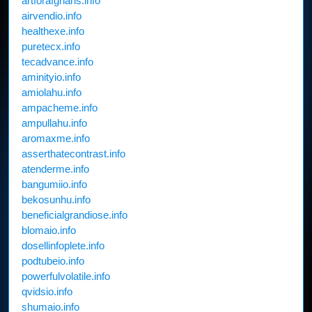
artforafghans.info
airvendio.info
healthexe.info
puretecx.info
tecadvance.info
aminityio.info
amiolahu.info
ampacheme.info
ampullahu.info
aromaxme.info
asserthatecontrast.info
atenderme.info
bangumiio.info
bekosunhu.info
beneficialgrandiose.info
blomaio.info
dosellinfoplete.info
podtubeio.info
powerfulvolatile.info
qvidsio.info
shumaio.info