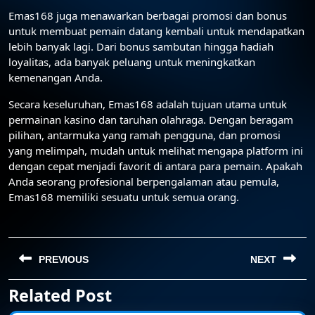
Emas168 juga menawarkan berbagai promosi dan bonus
untuk membuat pemain datang kembali untuk mendapatkan
lebih banyak lagi. Dari bonus sambutan hingga hadiah
loyalitas, ada banyak peluang untuk meningkatkan
kemenangan Anda.
Secara keseluruhan, Emas168 adalah tujuan utama untuk
permainan kasino dan taruhan olahraga. Dengan beragam
pilihan, antarmuka yang ramah pengguna, dan promosi
yang melimpah, mudah untuk melihat mengapa platform ini
dengan cepat menjadi favorit di antara para pemain. Apakah
Anda seorang profesional berpengalaman atau pemula,
Emas168 memiliki sesuatu untuk semua orang.
Post
navigation
PREVIOUS
NEXT
Related Post
Previous
Next
post:
post: