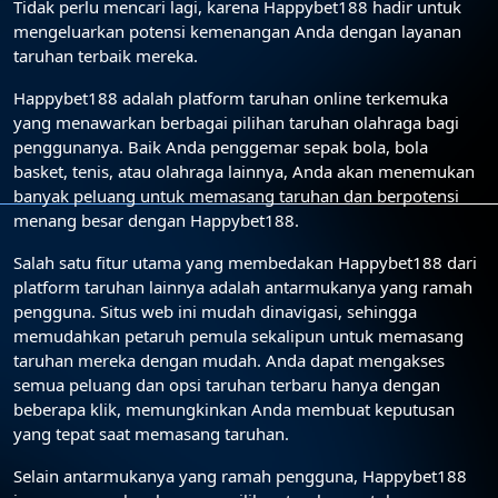
Tidak perlu mencari lagi, karena Happybet188 hadir untuk
mengeluarkan potensi kemenangan Anda dengan layanan
taruhan terbaik mereka.
Happybet188 adalah platform taruhan online terkemuka
yang menawarkan berbagai pilihan taruhan olahraga bagi
penggunanya. Baik Anda penggemar sepak bola, bola
basket, tenis, atau olahraga lainnya, Anda akan menemukan
banyak peluang untuk memasang taruhan dan berpotensi
menang besar dengan Happybet188.
Salah satu fitur utama yang membedakan Happybet188 dari
platform taruhan lainnya adalah antarmukanya yang ramah
pengguna. Situs web ini mudah dinavigasi, sehingga
memudahkan petaruh pemula sekalipun untuk memasang
taruhan mereka dengan mudah. Anda dapat mengakses
semua peluang dan opsi taruhan terbaru hanya dengan
beberapa klik, memungkinkan Anda membuat keputusan
yang tepat saat memasang taruhan.
Selain antarmukanya yang ramah pengguna, Happybet188