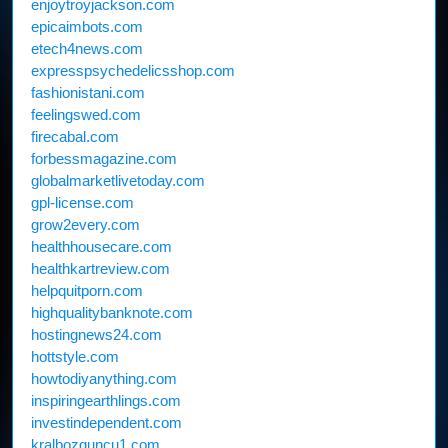
enjoytroyjackson.com
epicaimbots.com
etech4news.com
expresspsychedelicsshop.com
fashionistani.com
feelingswed.com
firecabal.com
forbessmagazine.com
globalmarketlivetoday.com
gpl-license.com
grow2every.com
healthhousecare.com
healthkartreview.com
helpquitporn.com
highqualitybanknote.com
hostingnews24.com
hottstyle.com
howtodiyanything.com
inspiringearthlings.com
investindependent.com
kralbozguncu1.com