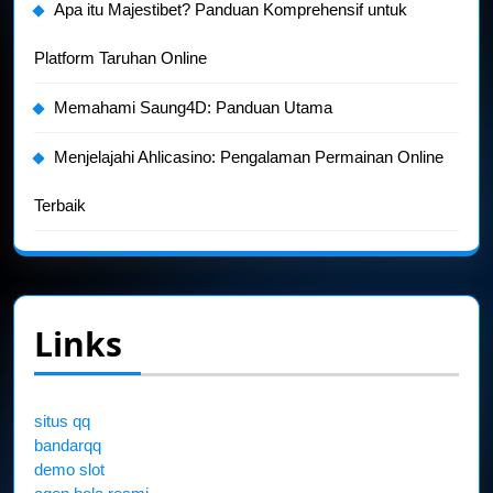
Apa itu Majestibet? Panduan Komprehensif untuk
Platform Taruhan Online
Memahami Saung4D: Panduan Utama
Menjelajahi Ahlicasino: Pengalaman Permainan Online
Terbaik
Links
situs qq
bandarqq
demo slot