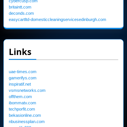
cybercusp.com
britaintt.com
deconds.com
easycartltd-domesticcleaningservicesedinburgh.com
Links
uae-times.com
gamerifys.com
inspiratif.net
vsmsnetworks.com
offthem.com
ibommatv.com
techporfit.com
bekasionline.com
nbusinessplan.com