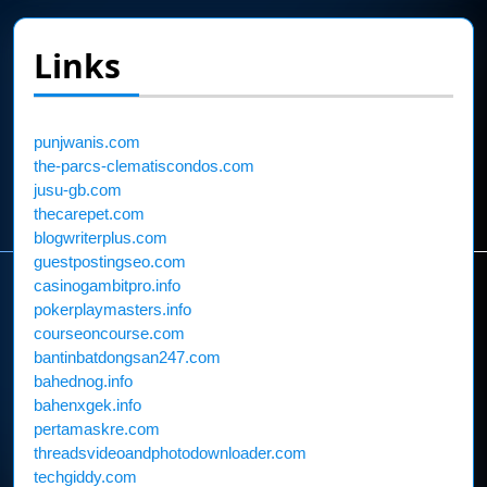
Links
punjwanis.com
the-parcs-clematiscondos.com
jusu-gb.com
thecarepet.com
blogwriterplus.com
guestpostingseo.com
casinogambitpro.info
pokerplaymasters.info
courseoncourse.com
bantinbatdongsan247.com
bahednog.info
bahenxgek.info
pertamaskre.com
threadsvideoandphotodownloader.com
techgiddy.com