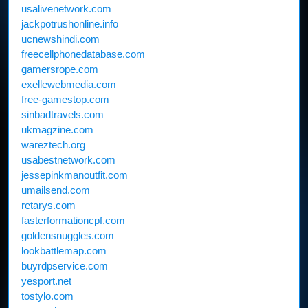
usalivenetwork.com
jackpotrushonline.info
ucnewshindi.com
freecellphonedatabase.com
gamersrope.com
exellewebmedia.com
free-gamestop.com
sinbadtravels.com
ukmagzine.com
wareztech.org
usabestnetwork.com
jessepinkmanoutfit.com
umailsend.com
retarys.com
fasterformationcpf.com
goldensnuggles.com
lookbattlemap.com
buyrdpservice.com
yesport.net
tostylo.com