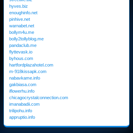
hyves.biz
enoughinfo.net
pinhive.net
warnabet.net
bollym4u.me
bolly2tollyblog.me
pandaclub.me
flyttevask.io
byhous.com
hartfordplazahotel.com
m-918kissapk.com
nabavkame.info
gakbiasa.com
iflowerhu.info
chicagocrystalconnection.com
imanabadii.com
trilipohu.info
appruptio.info