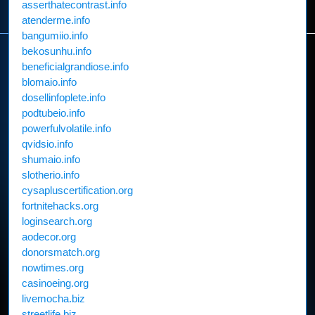
asserthatecontrast.info
atenderme.info
bangumiio.info
bekosunhu.info
beneficialgrandiose.info
blomaio.info
dosellinfoplete.info
podtubeio.info
powerfulvolatile.info
qvidsio.info
shumaio.info
slotherio.info
cysapluscertification.org
fortnitehacks.org
loginsearch.org
aodecor.org
donorsmatch.org
nowtimes.org
casinoeing.org
livemocha.biz
streetlife.biz