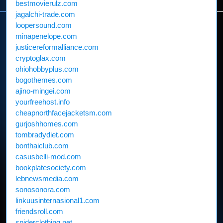
bestmovierulz.com
jagalchi-trade.com
loopersound.com
minapenelope.com
justicereformalliance.com
cryptoglax.com
ohiohobbyplus.com
bogothemes.com
ajino-mingei.com
yourfreehost.info
cheapnorthfacejacketsm.com
gurjoshhomes.com
tombradydiet.com
bonthaiclub.com
casusbelli-mod.com
bookplatesociety.com
lebnewsmedia.com
sonosonora.com
linkuusinternasional1.com
friendsroll.com
spiderclothing.net