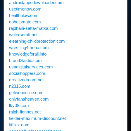
androidappsdownloader.com
usetimenow.com
healthblow.com
gohelpmate.com
rajdhani-satta-matka.com
writerscraft.net
elearning-childprotection.com
wrestling4mena.com
knowledgeforall.info
brand2lastio.com
usadigitalservices.com
socialhoppers.com
creativedream.net
n2315.com
getwebonline.com
onlyfansheaven.com
lky08.com
ralph-fiennes.net
fielder-maximum-discount.net
fitfllex.com