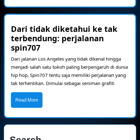
Dari tidak diketahui ke tak
terbendung: perjalanan
Dari
spin707
tidak
Dari jalanan Los Angeles yang tidak dikenal hingga
diketahui
menjadi salah satu tokoh paling berpengaruh di dunia
ke
hip hop, Spin707 tentu saja memiliki perjalanan yang
tak
tak terhentikan. Dimulai sebagai seniman grafiti
terbendung:
Read
Read More
perjalanan
More
spin707
Search