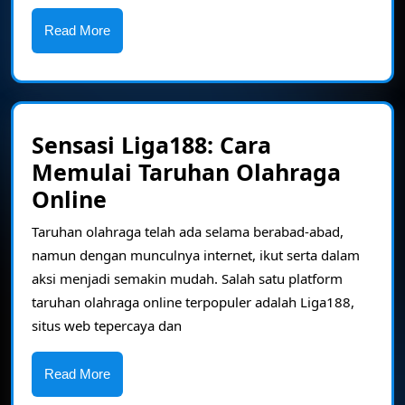
Read
Read More
More
Sensasi Liga188: Cara
Memulai Taruhan Olahraga
Sensasi
Online
Liga188:
Taruhan olahraga telah ada selama berabad-abad,
Cara
namun dengan munculnya internet, ikut serta dalam
Memulai
aksi menjadi semakin mudah. Salah satu platform
Taruhan
taruhan olahraga online terpopuler adalah Liga188,
situs web tepercaya dan
Olahraga
Online
Read
Read More
More