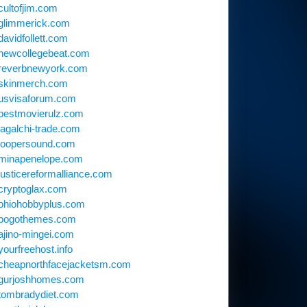
cultofjim.com
glimmerick.com
davidfollett.com
newcollegebeat.com
reverbnewyork.com
skinmerch.com
usvisaforum.com
bestmovierulz.com
jagalchi-trade.com
loopersound.com
minapenelope.com
justicereformalliance.com
cryptoglax.com
ohiohobbyplus.com
bogothemes.com
ajino-mingei.com
yourfreehost.info
cheapnorthfacejacketsm.com
gurjoshhomes.com
tombradydiet.com