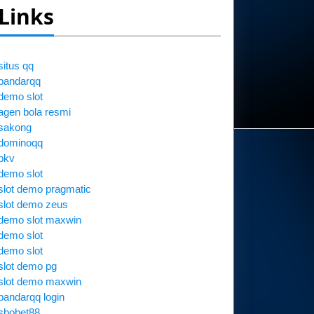
Links
situs qq
bandarqq
demo slot
agen bola resmi
sakong
dominoqq
pkv
demo slot
slot demo pragmatic
slot demo zeus
demo slot maxwin
demo slot
demo slot
slot demo pg
slot demo maxwin
bandarqq login
sbobet88