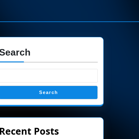
Search
Search
ervice.com
Recent Posts