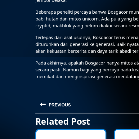
jempol belaka.
Beberapa peneliti percaya bahwa Bosgacor mung
babi hutan dan mitos unicorn. Ada pula yang 
cryptid, makhluk yang belum diakui secara resmi
Terlepas dari asal usulnya, Bosgacor terus men
diturunkan dari generasi ke generasi. Baik nya
akan kekuatan bercerita dan daya tarik abadi t
Pada akhirnya, apakah Bosgacor hanya mitos at
secara pasti. Namun bagi yang percaya pada kea
memikat dan menginspirasi generasi mendatan
Post
PREVIOUS
navigation
Related Post
Previous
post: