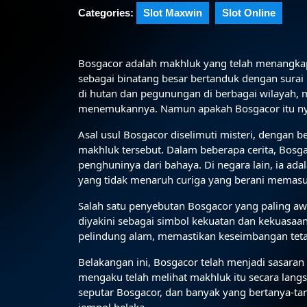
Categories:
Slot Maxwin
Slot Online
Bosgacor adalah makhluk yang telah menangka
sebagai binatang besar bertanduk dengan surai
di hutan dan pegunungan di berbagai wilayah, 
menemukannya. Namun apakah Bosgacor itu nyat
Asal usul Bosgacor diselimuti misteri, dengan 
makhluk tersebut. Dalam beberapa cerita, Bosg
penghuninya dari bahaya. Di negara lain, ia a
yang tidak menaruh curiga yang berani memasu
Salah satu penyebutan Bosgacor yang paling awal
diyakini sebagai simbol kekuatan dan kekuasaan
pelindung alam, memastikan keseimbangan tetap 
Belakangan ini, Bosgacor telah menjadi sasar
mengaku telah melihat makhluk itu secara lan
seputar Bosgacor, dan banyak yang bertanya-t