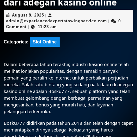
dari adegan kasino online
August
August 8, 2025
|
8,
admin@experi
admin@experiencedexpertstowingservice.com
0
|
2025
Comment
11:23 am
|
Categories:
Slot Online
Dalam beberapa tahun terakhir, industri kasino online telah
melihat lonjakan popularitas, dengan semakin banyak
pemain yang beralih ke internet untuk perbaikan perjudian
mereka. Salah satu bintang yang sedang naik daun di adegan
kasino online adalah Bosku777, sebuah platform yang telah
membuat gelombang dengan berbagai permainan yang
mengesankan, bonus yang murah hati, dan layanan
pelanggan terkemuka.
Bosku777 didirikan pada tahun 2018 dan telah dengan cepat
memantapkan dirinya sebagai kekuatan yang harus
diperhitungkan di dunia kasino online. Platform ini