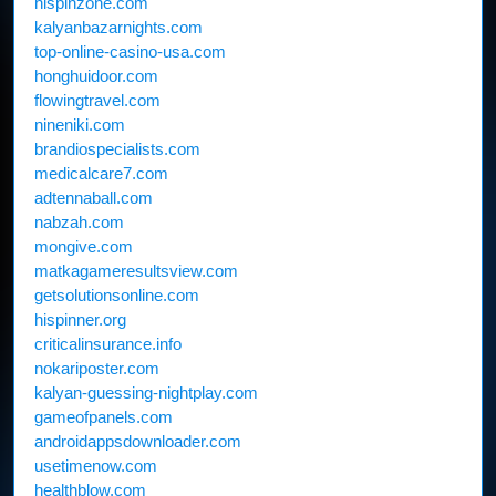
hispinzone.com
kalyanbazarnights.com
top-online-casino-usa.com
honghuidoor.com
flowingtravel.com
nineniki.com
brandiospecialists.com
medicalcare7.com
adtennaball.com
nabzah.com
mongive.com
matkagameresultsview.com
getsolutionsonline.com
hispinner.org
criticalinsurance.info
nokariposter.com
kalyan-guessing-nightplay.com
gameofpanels.com
androidappsdownloader.com
usetimenow.com
healthblow.com