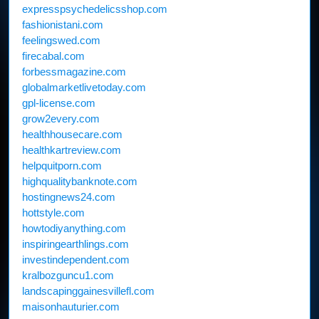
expresspsychedelicsshop.com
fashionistani.com
feelingswed.com
firecabal.com
forbessmagazine.com
globalmarketlivetoday.com
gpl-license.com
grow2every.com
healthhousecare.com
healthkartreview.com
helpquitporn.com
highqualitybanknote.com
hostingnews24.com
hottstyle.com
howtodiyanything.com
inspiringearthlings.com
investindependent.com
kralbozguncu1.com
landscapinggainesvillefl.com
maisonhauturier.com