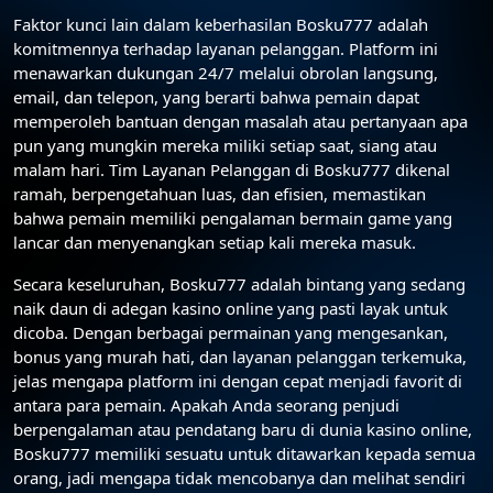
Faktor kunci lain dalam keberhasilan Bosku777 adalah
komitmennya terhadap layanan pelanggan. Platform ini
menawarkan dukungan 24/7 melalui obrolan langsung,
email, dan telepon, yang berarti bahwa pemain dapat
memperoleh bantuan dengan masalah atau pertanyaan apa
pun yang mungkin mereka miliki setiap saat, siang atau
malam hari. Tim Layanan Pelanggan di Bosku777 dikenal
ramah, berpengetahuan luas, dan efisien, memastikan
bahwa pemain memiliki pengalaman bermain game yang
lancar dan menyenangkan setiap kali mereka masuk.
Secara keseluruhan, Bosku777 adalah bintang yang sedang
naik daun di adegan kasino online yang pasti layak untuk
dicoba. Dengan berbagai permainan yang mengesankan,
bonus yang murah hati, dan layanan pelanggan terkemuka,
jelas mengapa platform ini dengan cepat menjadi favorit di
antara para pemain. Apakah Anda seorang penjudi
berpengalaman atau pendatang baru di dunia kasino online,
Bosku777 memiliki sesuatu untuk ditawarkan kepada semua
orang, jadi mengapa tidak mencobanya dan melihat sendiri