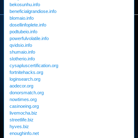
bekosunhu.info
beneficialgrandiose.info
blomaio.info
dosellinfoplete.info
podtubeio.info
powerfulvolatile.info
qvidsio.info
shumaio.info
slotherio.info
cysapluscertification.org
fortnitehacks.org
loginsearch.org
aodecor.org
donorsmatch.org
nowtimes.org
casinoeing.org
livemocha.biz
streetlife.biz
hyves.biz
enoughinfo.net