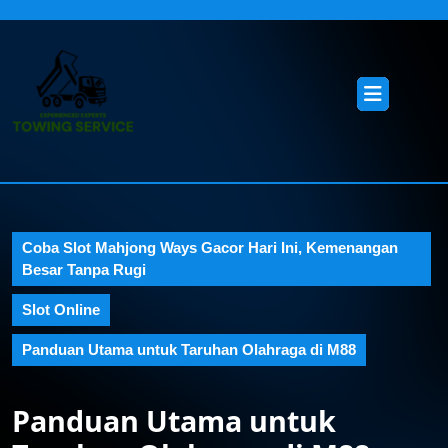
Skip
to
content
Skip
Open
to
Button
content
Coba Slot Mahjong Ways Gacor Hari Ini, Kemenangan
Besar Tanpa Rugi
Slot Online
Panduan Utama untuk Taruhan Olahraga di M88
Panduan Utama untuk