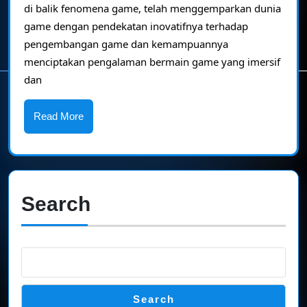
Dibalik
di balik fenomena game, telah menggemparkan dunia
Fenomena
game dengan pendekatan inovatifnya terhadap
Gaming
pengembangan game dan kemampuannya
menciptakan pengalaman bermain game yang imersif
dan
Read
Read More
More
Search
Search