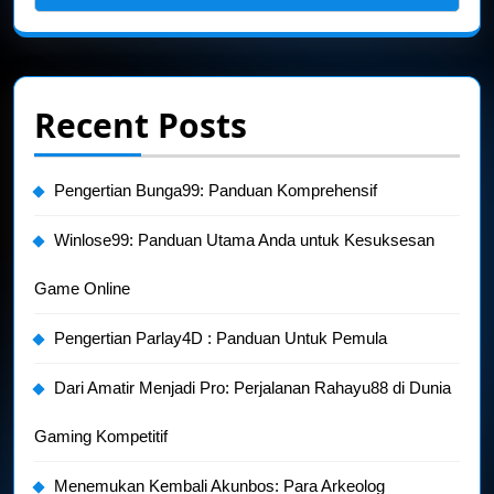
Recent Posts
Pengertian Bunga99: Panduan Komprehensif
Winlose99: Panduan Utama Anda untuk Kesuksesan
Game Online
Pengertian Parlay4D : Panduan Untuk Pemula
Dari Amatir Menjadi Pro: Perjalanan Rahayu88 di Dunia
Gaming Kompetitif
Menemukan Kembali Akunbos: Para Arkeolog