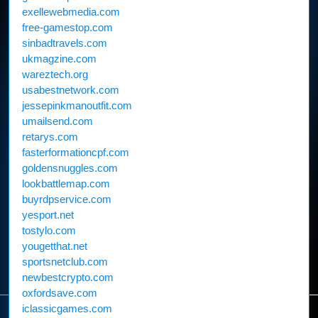
exellewebmedia.com
free-gamestop.com
sinbadtravels.com
ukmagzine.com
wareztech.org
usabestnetwork.com
jessepinkmanoutfit.com
umailsend.com
retarys.com
fasterformationcpf.com
goldensnuggles.com
lookbattlemap.com
buyrdpservice.com
yesport.net
tostylo.com
yougetthat.net
sportsnetclub.com
newbestcrypto.com
oxfordsave.com
iclassicgames.com