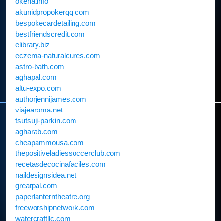
okena.info
akunidpropokerqq.com
bespokecardetailing.com
bestfriendscredit.com
elibrary.biz
eczema-naturalcures.com
astro-bath.com
aghapal.com
altu-expo.com
authorjennijames.com
viajearoma.net
tsutsuji-parkin.com
agharab.com
cheapammousa.com
thepositiveladiessoccerclub.com
recetasdecocinafaciles.com
naildesignsidea.net
greatpai.com
paperlanterntheatre.org
freeworshipnetwork.com
watercraftllc.com