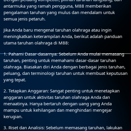
antarmuka yang ramah pengguna, M88 memberikan
pengalaman taruhan yang mulus dan mendalam untuk
semua jenis petaruh.
Jika Anda baru mengenal taruhan olahraga atau ingin
meningkatkan keterampilan Anda, berikut adalah panduan
utama taruhan olahraga di M88:
1. Pahami Dasar-dasarnya: Sebelum Anda mulai memasang
taruhan, penting untuk memahami dasar-dasar taruhan
olahraga. Biasakan diri Anda dengan berbagai jenis taruhan,
peluang, dan terminologi taruhan untuk membuat keputusan
yang tepat.
2. Tetapkan Anggaran: Sangat penting untuk menetapkan
anggaran untuk aktivitas taruhan olahraga Anda dan
menaatinya. Hanya bertaruh dengan uang yang Anda
mampu untuk kehilangan dan menghindari mengejar
kerugian.
3. Riset dan Analisis: Sebelum memasang taruhan, lakukan