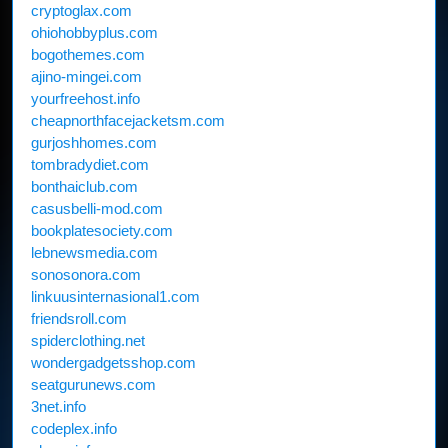
cryptoglax.com
ohiohobbyplus.com
bogothemes.com
ajino-mingei.com
yourfreehost.info
cheapnorthfacejacketsm.com
gurjoshhomes.com
tombradydiet.com
bonthaiclub.com
casusbelli-mod.com
bookplatesociety.com
lebnewsmedia.com
sonosonora.com
linkuusinternasional1.com
friendsroll.com
spiderclothing.net
wondergadgetsshop.com
seatgurunews.com
3net.info
codeplex.info