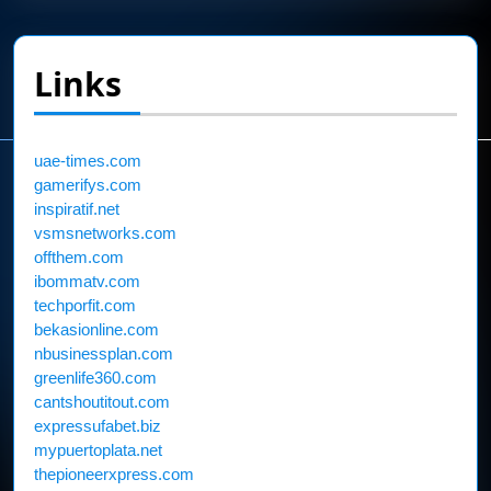
Links
uae-times.com
gamerifys.com
inspiratif.net
vsmsnetworks.com
offthem.com
ibommatv.com
techporfit.com
bekasionline.com
nbusinessplan.com
greenlife360.com
cantshoutitout.com
expressufabet.biz
mypuertoplata.net
thepioneerxpress.com