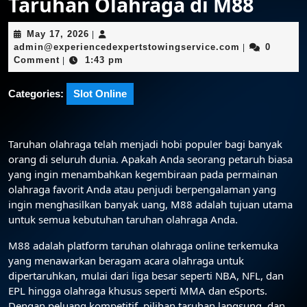
Taruhan Olahraga di M88
May
May 17, 2026
|
17,
admin@experi
admin@experiencedexpertstowingservice.com
0
|
2026
Comment
1:43 pm
|
Categories:
Slot Online
Taruhan olahraga telah menjadi hobi populer bagi banyak
orang di seluruh dunia. Apakah Anda seorang petaruh biasa
yang ingin menambahkan kegembiraan pada permainan
olahraga favorit Anda atau penjudi berpengalaman yang
ingin menghasilkan banyak uang, M88 adalah tujuan utama
untuk semua kebutuhan taruhan olahraga Anda.
M88 adalah platform taruhan olahraga online terkemuka
yang menawarkan beragam acara olahraga untuk
dipertaruhkan, mulai dari liga besar seperti NBA, NFL, dan
EPL hingga olahraga khusus seperti MMA dan eSports.
Dengan peluang kompetitif, pilihan taruhan langsung, dan