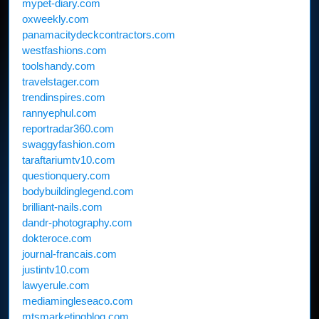
mypet-diary.com
oxweekly.com
panamacitydeckcontractors.com
westfashions.com
toolshandy.com
travelstager.com
trendinspires.com
rannyephul.com
reportradar360.com
swaggyfashion.com
taraftariumtv10.com
questionquery.com
bodybuildinglegend.com
brilliant-nails.com
dandr-photography.com
dokteroce.com
journal-francais.com
justintv10.com
lawyerule.com
mediamingleseaco.com
mtsmarketingblog.com