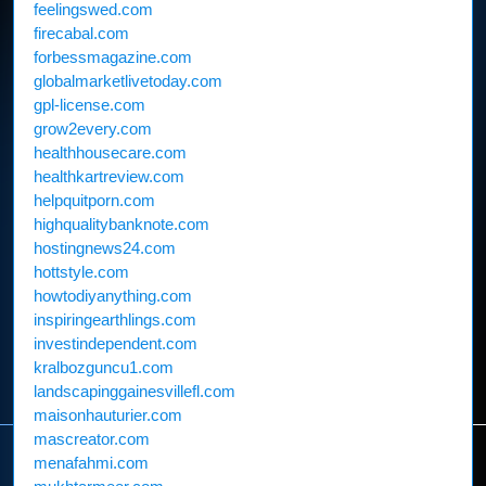
feelingswed.com
firecabal.com
forbessmagazine.com
globalmarketlivetoday.com
gpl-license.com
grow2every.com
healthhousecare.com
healthkartreview.com
helpquitporn.com
highqualitybanknote.com
hostingnews24.com
hottstyle.com
howtodiyanything.com
inspiringearthlings.com
investindependent.com
kralbozguncu1.com
landscapinggainesvillefl.com
maisonhauturier.com
mascreator.com
menafahmi.com