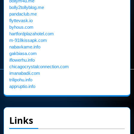
bollym4u.me
bolly2tollyblog.me
pandaclub.me
flyttevask.io
byhous.com
hartfordplazahotel.com
m-918kissapk.com
nabavkame.info
gakbiasa.com
iflowerhu.info
chicagocrystalconnection.com
imanabadii.com
trilipohu.info
appruptio.info
Links