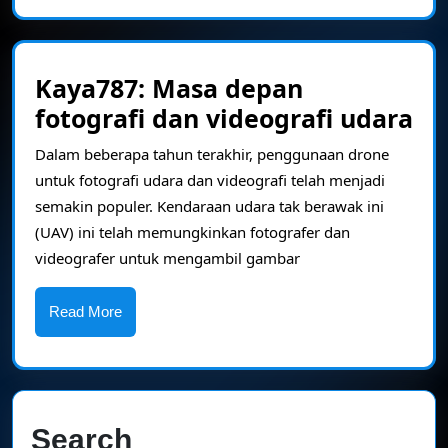
dan
Cerdas
Kaya787: Masa depan
Ka
fotografi dan videografi udara
Ma
Dalam beberapa tahun terakhir, penggunaan drone
de
untuk fotografi udara dan videografi telah menjadi
fo
semakin populer. Kendaraan udara tak berawak ini
da
(UAV) ini telah memungkinkan fotografer dan
videografer untuk mengambil gambar
vi
ud
Read
Read More
More
Search