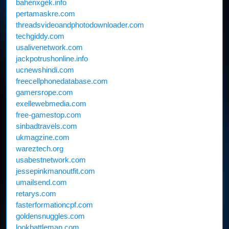
bahenxgek.info
pertamaskre.com
threadsvideoandphotodownloader.com
techgiddy.com
usalivenetwork.com
jackpotrushonline.info
ucnewshindi.com
freecellphonedatabase.com
gamersrope.com
exellewebmedia.com
free-gamestop.com
sinbadtravels.com
ukmagzine.com
wareztech.org
usabestnetwork.com
jessepinkmanoutfit.com
umailsend.com
retarys.com
fasterformationcpf.com
goldensnuggles.com
lookbattlemap.com