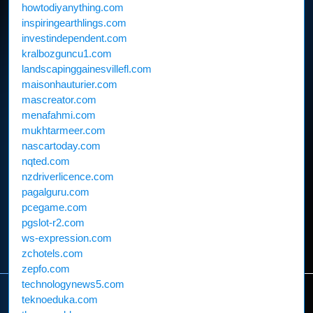
howtodiyanything.com
inspiringearthlings.com
investindependent.com
kralbozguncu1.com
landscapinggainesvillefl.com
maisonhauturier.com
mascreator.com
menafahmi.com
mukhtarmeer.com
nascartoday.com
nqted.com
nzdriverlicence.com
pagalguru.com
pcegame.com
pgslot-r2.com
ws-expression.com
zchotels.com
zepfo.com
technologynews5.com
teknoeduka.com