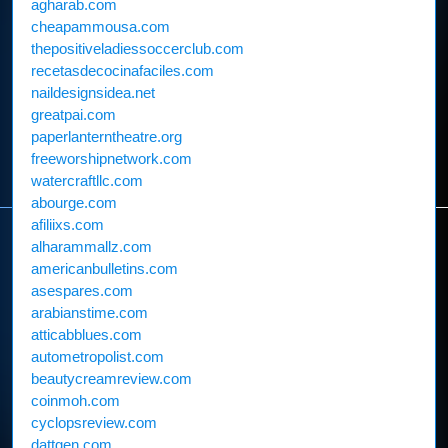
agharab.com
cheapammousa.com
thepositiveladiessoccerclub.com
recetasdecocinafaciles.com
naildesignsidea.net
greatpai.com
paperlanterntheatre.org
freeworshipnetwork.com
watercraftllc.com
abourge.com
afiliixs.com
alharammallz.com
americanbulletins.com
asespares.com
arabianstime.com
atticabblues.com
autometropolist.com
beautycreamreview.com
coinmoh.com
cyclopsreview.com
dattgen.com