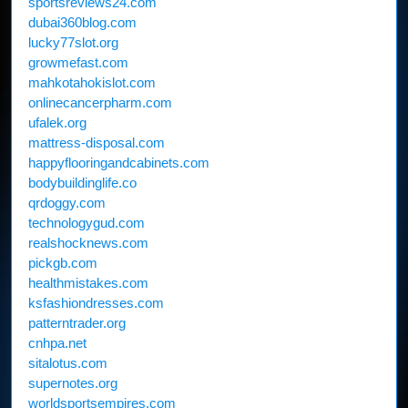
sportsreviews24.com
dubai360blog.com
lucky77slot.org
growmefast.com
mahkotahokislot.com
onlinecancerpharm.com
ufalek.org
mattress-disposal.com
happyflooringandcabinets.com
bodybuildinglife.co
qrdoggy.com
technologygud.com
realshocknews.com
pickgb.com
healthmistakes.com
ksfashiondresses.com
patterntrader.org
cnhpa.net
sitalotus.com
supernotes.org
worldsportsempires.com