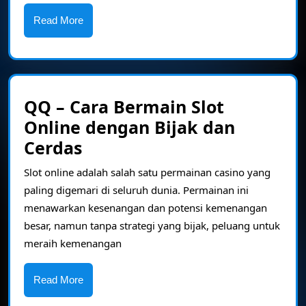
Fantasi
Read
Read More
More
QQ – Cara Bermain Slot
Online dengan Bijak dan
QQ
Cerdas
–
Slot online adalah salah satu permainan casino yang
Cara
paling digemari di seluruh dunia. Permainan ini
Bermain
menawarkan kesenangan dan potensi kemenangan
Slot
besar, namun tanpa strategi yang bijak, peluang untuk
meraih kemenangan
Online
dengan
Read
Read More
Bijak
More