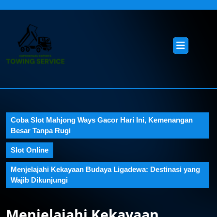
Skip
to
content
Skip
Open
to
Button
content
Coba Slot Mahjong Ways Gacor Hari Ini, Kemenangan
Besar Tanpa Rugi
Slot Online
Menjelajahi Kekayaan Budaya Ligadewa: Destinasi yang
Wajib Dikunjungi
Menjelajahi Kekayaan