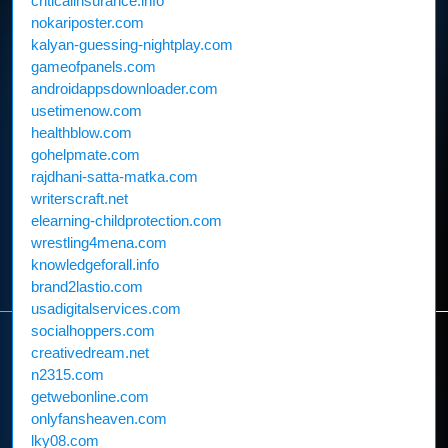
criticalinsurance.info
nokariposter.com
kalyan-guessing-nightplay.com
gameofpanels.com
androidappsdownloader.com
usetimenow.com
healthblow.com
gohelpmate.com
rajdhani-satta-matka.com
writerscraft.net
elearning-childprotection.com
wrestling4mena.com
knowledgeforall.info
brand2lastio.com
usadigitalservices.com
socialhoppers.com
creativedream.net
n2315.com
getwebonline.com
onlyfansheaven.com
lky08.com