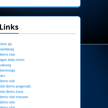
Links
situs qq
bandarqq
demo slot
agen bola resmi
sakong
dominoqq
pkv
demo slot
slot demo pragmatic
slot demo zeus
demo slot maxwin
demo slot
demo slot