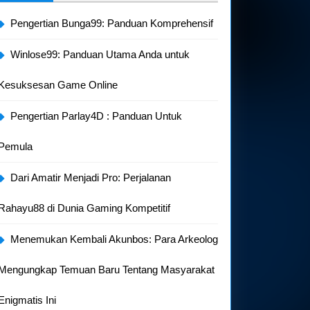
Pengertian Bunga99: Panduan Komprehensif
Winlose99: Panduan Utama Anda untuk
Kesuksesan Game Online
Pengertian Parlay4D : Panduan Untuk
Pemula
Dari Amatir Menjadi Pro: Perjalanan
Rahayu88 di Dunia Gaming Kompetitif
Menemukan Kembali Akunbos: Para Arkeolog
Mengungkap Temuan Baru Tentang Masyarakat
Enigmatis Ini