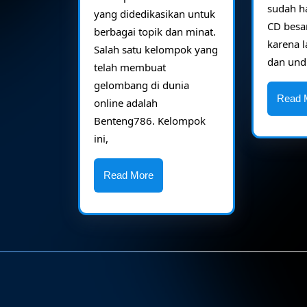
sudah ha
Benteng786:
yang didedikasikan untuk
CD besar
berbagai topik dan minat.
Bagaimana
karena 
Salah satu kelompok yang
satu
dan und
telah membuat
kelompok
gelombang di dunia
melanggar
Read 
online adalah
hambatan
Benteng786. Kelompok
ini,
Read
Read More
More