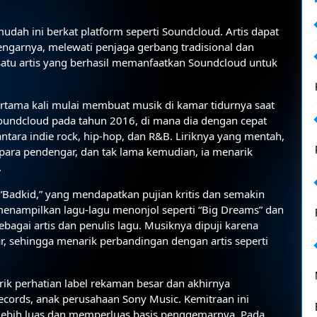
udah ini berkat platform seperti Soundcloud. Artis dapat
garnya, melewati penjaga gerbang tradisional dan
atu artis yang berhasil memanfaatkan Soundcloud untuk
ertama kali mulai membuat musik di kamar tidurnya saat
undcloud pada tahun 2016, di mana dia dengan cepat
tara indie rock, hip-hop, dan R&B. Liriknya yang mentah,
para pendengar, dan tak lama kemudian, ia menarik
.
“Badkid,” yang mendapatkan pujian kritis dan semakin
menampilkan lagu-lagu menonjol seperti “Big Dreams” dan
bagai artis dan penulis lagu. Musiknya dipuji karena
ar, sehingga menarik perbandingan dengan artis seperti
rik perhatian label rekaman besar dan akhirnya
cords, anak perusahaan Sony Music. Kemitraan ini
ebih luas dan memperluas basis penggemarnya. Pada