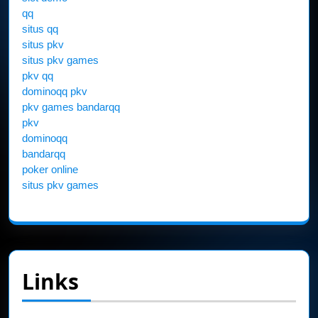
qq
situs qq
situs pkv
situs pkv games
pkv qq
dominoqq pkv
pkv games bandarqq
pkv
dominoqq
bandarqq
poker online
situs pkv games
Links