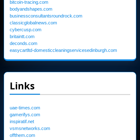
bitcoin-tracing.com
bodyandshapes.com
businessconsultantsroundrock.com
classicglobalnews.com
cybercusp.com
britaintt.com
deconds.com
easycartltd-domesticcleaningservicesedinburgh.com
Links
uae-times.com
gamerifys.com
inspiratif.net
vsmsnetworks.com
offthem.com