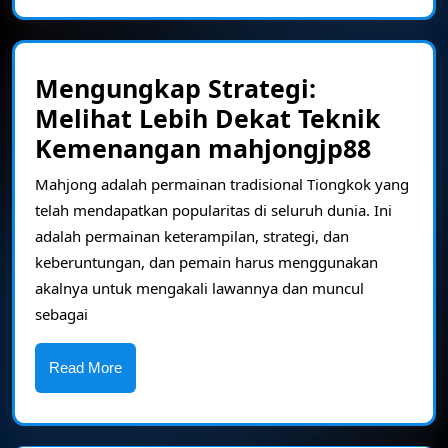
Unik
Mengambil
Dunia
Mengungkap Strategi:
oleh
Melihat Lebih Dekat Teknik
Badai
Meng
Kemenangan mahjongjp88
Strate
Mahjong adalah permainan tradisional Tiongkok yang
Melih
telah mendapatkan popularitas di seluruh dunia. Ini
Lebih
adalah permainan keterampilan, strategi, dan
Dekat
keberuntungan, dan pemain harus menggunakan
akalnya untuk mengakali lawannya dan muncul
Tekni
sebagai
Keme
mahjo
Read
Read More
More