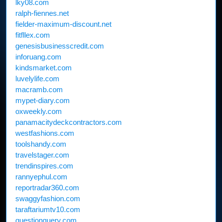
lky08.com
ralph-fiennes.net
fielder-maximum-discount.net
fitfllex.com
genesisbusinesscredit.com
inforuang.com
kindsmarket.com
luvelylife.com
macramb.com
mypet-diary.com
oxweekly.com
panamacitydeckcontractors.com
westfashions.com
toolshandy.com
travelstager.com
trendinspires.com
rannyephul.com
reportradar360.com
swaggyfashion.com
taraftariumtv10.com
questionquery.com