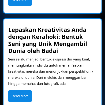
Sosial
More
Merangku
Tren
Lepaskan Kreativitas Anda
dengan Kerahoki: Bentuk
Seni yang Unik Mengambil
Lepaskan
Dunia oleh Badai
Kreativitas
Seni selalu menjadi bentuk ekspresi diri yang kuat,
Anda
memungkinkan individu untuk memanfaatkan
dengan
kreativitas mereka dan menunjukkan perspektif unik
Kerahoki:
mereka di dunia. Dari melukis dan menggambar
hingga memahat dan fotografi, ada
Bentuk
Seni
Read
Read More
yang
More