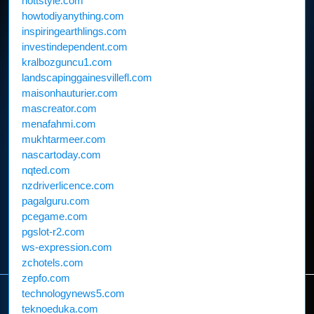
hottstyle.com
howtodiyanything.com
inspiringearthlings.com
investindependent.com
kralbozguncu1.com
landscapinggainesvillefl.com
maisonhauturier.com
mascreator.com
menafahmi.com
mukhtarmeer.com
nascartoday.com
nqted.com
nzdriverlicence.com
pagalguru.com
pcegame.com
pgslot-r2.com
ws-expression.com
zchotels.com
zepfo.com
technologynews5.com
teknoeduka.com