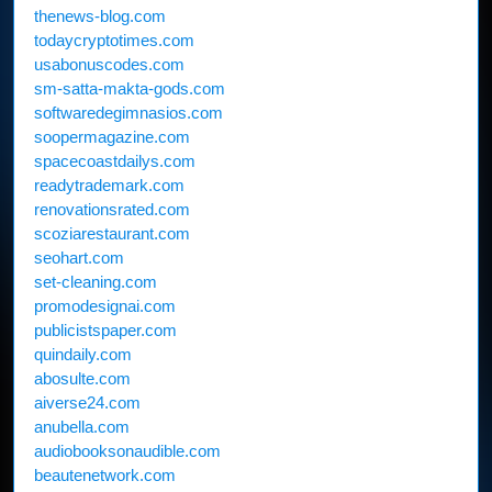
thenews-blog.com
todaycryptotimes.com
usabonuscodes.com
sm-satta-makta-gods.com
softwaredegimnasios.com
soopermagazine.com
spacecoastdailys.com
readytrademark.com
renovationsrated.com
scoziarestaurant.com
seohart.com
set-cleaning.com
promodesignai.com
publicistspaper.com
quindaily.com
abosulte.com
aiverse24.com
anubella.com
audiobooksonaudible.com
beautenetwork.com