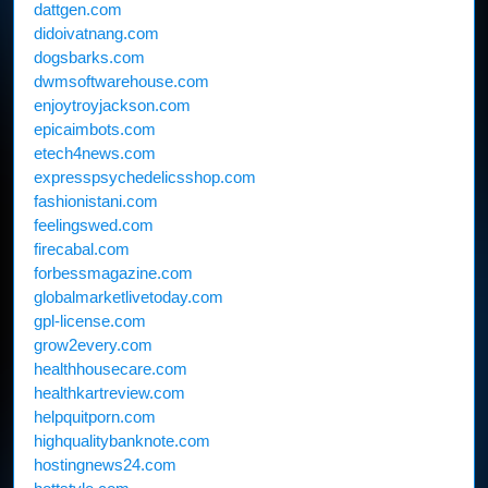
dattgen.com
didoivatnang.com
dogsbarks.com
dwmsoftwarehouse.com
enjoytroyjackson.com
epicaimbots.com
etech4news.com
expresspsychedelicsshop.com
fashionistani.com
feelingswed.com
firecabal.com
forbessmagazine.com
globalmarketlivetoday.com
gpl-license.com
grow2every.com
healthhousecare.com
healthkartreview.com
helpquitporn.com
highqualitybanknote.com
hostingnews24.com