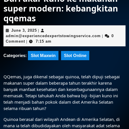
super modern: kebangkitan
qqemas
June
June 3, 2025
|
3,
admin@experi
admin@experiencedexpertstowingservice.com
0
|
2025
Comment
7:15 am
|
Categories:
Slot Maxwin
Slot Online
QQemas, juga dikenal sebagai quinoa, telah dipuji sebagai
makanan super dalam beberapa tahun terakhir karena
banyak manfaat kesehatan dan keserbagunaannya dalam
memasak. Tetapi tahukah Anda bahwa biji -bijian kuno ini
telah menjadi bahan pokok dalam diet Amerika Selatan
selama ribuan tahun?
Quinoa berasal dari wilayah Andean di Amerika Selatan, di
mana ia telah dibudidayakan oleh masyarakat adat selama