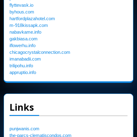
flyttevask.io
byhous.com
hartfordplazahotel.com
m-918kissapk.com
nabavkame.info
gakbiasa.com
iflowerhu.info
chicagocrystalconnection.com
imanabadii.com
trilipohu.info
appruptio.info
Links
punjwanis.com
the-parcs-clematiscondos.com