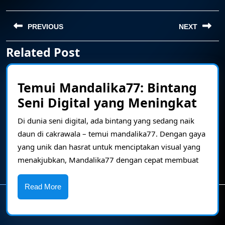
Post
navigation
PREVIOUS
NEXT
Related Post
Previous
Next
post:
post:
Temui Mandalika77: Bintang
Tem
Seni Digital yang Meningkat
Mand
Di dunia seni digital, ada bintang yang sedang naik
Bint
daun di cakrawala – temui mandalika77. Dengan gaya
Seni
yang unik dan hasrat untuk menciptakan visual yang
Digi
menakjubkan, Mandalika77 dengan cepat membuat
yan
Read
Read More
Men
More