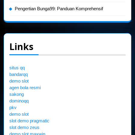
Pengertian Bunga99: Panduan Komprehensif
Links
situs qq
bandarqq
demo slot
agen bola resmi
sakong
dominoqq
pkv
demo slot
slot demo pragmatic
slot demo zeus
demo slot maxwin