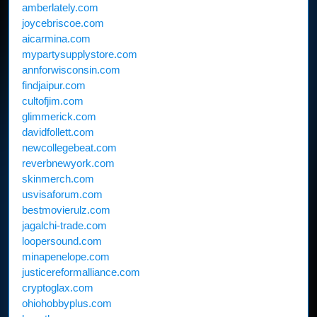
amberlately.com
joycebriscoe.com
aicarmina.com
mypartysupplystore.com
annforwisconsin.com
findjaipur.com
cultofjim.com
glimmerick.com
davidfollett.com
newcollegebeat.com
reverbnewyork.com
skinmerch.com
usvisaforum.com
bestmovierulz.com
jagalchi-trade.com
loopersound.com
minapenelope.com
justicereformalliance.com
cryptoglax.com
ohiohobbyplus.com