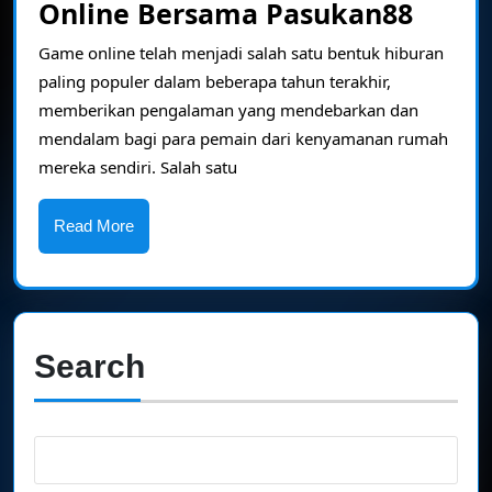
Temu
Online Bersama Pasukan88
Kese
Game online telah menjadi salah satu bentuk hiburan
Berm
paling populer dalam beberapa tahun terakhir,
Onlin
memberikan pengalaman yang mendebarkan dan
Bers
mendalam bagi para pemain dari kenyamanan rumah
mereka sendiri. Salah satu
Pasu
Read
Read More
More
Search