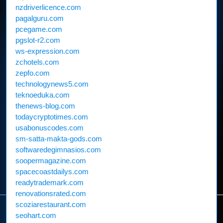
nzdriverlicence.com
pagalguru.com
pcegame.com
pgslot-r2.com
ws-expression.com
zchotels.com
zepfo.com
technologynews5.com
teknoeduka.com
thenews-blog.com
todaycryptotimes.com
usabonuscodes.com
sm-satta-makta-gods.com
softwaredegimnasios.com
soopermagazine.com
spacecoastdailys.com
readytrademark.com
renovationsrated.com
scoziarestaurant.com
seohart.com