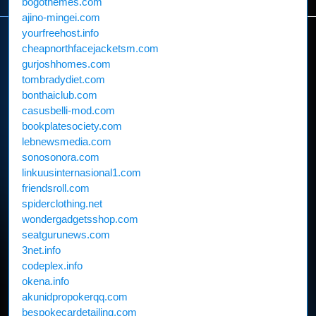
bogothemes.com
ajino-mingei.com
yourfreehost.info
cheapnorthfacejacketsm.com
gurjoshhomes.com
tombradydiet.com
bonthaiclub.com
casusbelli-mod.com
bookplatesociety.com
lebnewsmedia.com
sonosonora.com
linkuusinternasional1.com
friendsroll.com
spiderclothing.net
wondergadgetsshop.com
seatgurunews.com
3net.info
codeplex.info
okena.info
akunidpropokerqq.com
bespokecardetailing.com