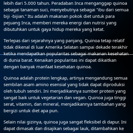
lebih dari 5.000 tahun. Peradaban Inca menganggap quinoa
sebagai tanaman suci, menyebutnya sebagai “ibu dari semua
biji -bijian.” Itu adalah makanan pokok diet untuk para
pejuang Inca, memberi mereka energi dan nutrisi yang
dibutuhkan untuk gaya hidup mereka yang ketat.
Terlepas dari sejarahnya yang panjang, Quinoa tetap relatif
tidak dikenal di luar Amerika Selatan sampai dekade terakhir
ketika mendapatkan popularitas sebagai makanan kesehatan
di dunia barat. Kenaikan popularitas ini dapat dikaitkan
dengan banyak manfaat kesehatan quinoa.
Quinoa adalah protein lengkap, artinya mengandung semua
sembilan asam amino esensial yang tidak dapat diproduksi
oleh tubuh sendiri. Ini menjadikannya sumber protein yang
sangat baik untuk vegetarian dan vegan. Quinoa juga tinggi
serat, vitamin, dan mineral, menjadikannya tambahan yang
bergizi untuk diet apa pun.
Selain nilai gizinya, quinoa juga sangat fleksibel di dapur. Ini
dapat dimasak dan disajikan sebagai lauk, ditambahkan ke