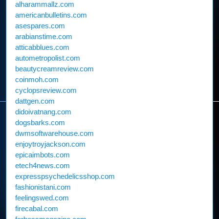
alharammallz.com
americanbulletins.com
asespares.com
arabianstime.com
atticabblues.com
autometropolist.com
beautycreamreview.com
coinmoh.com
cyclopsreview.com
dattgen.com
didoivatnang.com
dogsbarks.com
dwmsoftwarehouse.com
enjoytroyjackson.com
epicaimbots.com
etech4news.com
expresspsychedelicsshop.com
fashionistani.com
feelingswed.com
firecabal.com