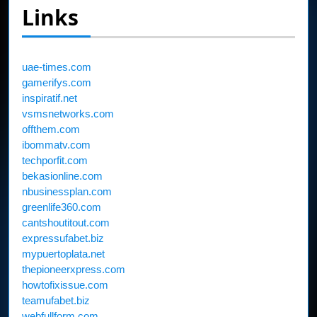
Links
uae-times.com
gamerifys.com
inspiratif.net
vsmsnetworks.com
offthem.com
ibommatv.com
techporfit.com
bekasionline.com
nbusinessplan.com
greenlife360.com
cantshoutitout.com
expressufabet.biz
mypuertoplata.net
thepioneerxpress.com
howtofixissue.com
teamufabet.biz
webfullform.com