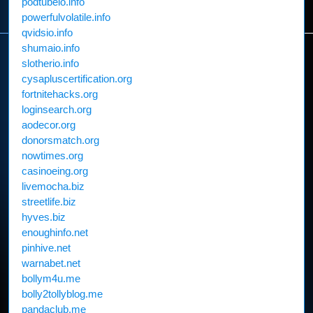
podtubeio.info
powerfulvolatile.info
qvidsio.info
shumaio.info
slotherio.info
cysapluscertification.org
fortnitehacks.org
loginsearch.org
aodecor.org
donorsmatch.org
nowtimes.org
casinoeing.org
livemocha.biz
streetlife.biz
hyves.biz
enoughinfo.net
pinhive.net
warnabet.net
bollym4u.me
bolly2tollyblog.me
pandaclub.me