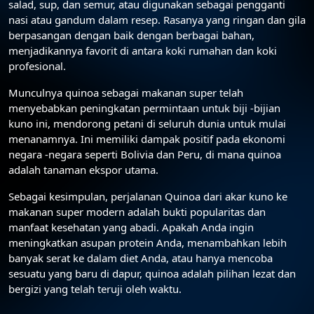
salad, sup, dan semur, atau digunakan sebagai pengganti
nasi atau gandum dalam resep. Rasanya yang ringan dan gila
berpasangan dengan baik dengan berbagai bahan,
menjadikannya favorit di antara koki rumahan dan koki
profesional.
Munculnya quinoa sebagai makanan super telah
menyebabkan peningkatan permintaan untuk biji -bijian
kuno ini, mendorong petani di seluruh dunia untuk mulai
menanamnya. Ini memiliki dampak positif pada ekonomi
negara -negara seperti Bolivia dan Peru, di mana quinoa
adalah tanaman ekspor utama.
Sebagai kesimpulan, perjalanan Quinoa dari akar kuno ke
makanan super modern adalah bukti popularitas dan
manfaat kesehatan yang abadi. Apakah Anda ingin
meningkatkan asupan protein Anda, menambahkan lebih
banyak serat ke dalam diet Anda, atau hanya mencoba
sesuatu yang baru di dapur, quinoa adalah pilihan lezat dan
bergizi yang telah teruji oleh waktu.