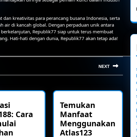
dan kreativitas para perancang busana Indonesia, serta
h air di kancah global. Dengan perpaduan unik antara
ik berkelanjutan, Republik77 siap untuk terus membuat
ng. Hati-hati dengan dunia, Republik77 akan tetap ada!
NEXT
Next
post:
asi
Temukan
188: Cara
Manfaat
ulai
Menggunakan
uhan
Atlas123