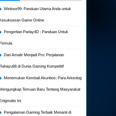
Winlose99: Panduan Utama Anda untuk
Kesuksesan Game Online
Pengertian Parlay4D : Panduan Untuk
Pemula
Dari Amatir Menjadi Pro: Perjalanan
Rahayu88 di Dunia Gaming Kompetitif
Menemukan Kembali Akunbos: Para Arkeolog
Mengungkap Temuan Baru Tentang Masyarakat
Enigmatis Ini
Pengalaman Gaming Terbaik Menanti di