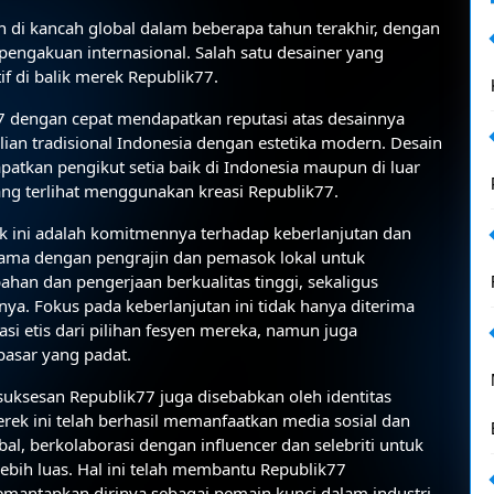
 di kancah global dalam beberapa tahun terakhir, dengan
engakuan internasional. Salah satu desainer yang
if di balik merek Republik77.
77 dengan cepat mendapatkan reputasi atas desainnya
ian tradisional Indonesia dengan estetika modern. Desain
patkan pengikut setia baik di Indonesia maupun di luar
yang terlihat menggunakan kreasi Republik77.
rek ini adalah komitmennya terhadap keberlanjutan dan
 sama dengan pengrajin dan pemasok lokal untuk
an dan pengerjaan berkualitas tinggi, sekaligus
a. Fokus pada keberlanjutan ini tidak hanya diterima
i etis dari pilihan fesyen mereka, namun juga
asar yang padat.
uksesan Republik77 juga disebabkan oleh identitas
rek ini telah berhasil memanfaatkan media sosial dan
al, berkolaborasi dengan influencer dan selebriti untuk
bih luas. Hal ini telah membantu Republik77
antapkan dirinya sebagai pemain kunci dalam industri