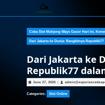
Skip
to
content
Skip
to
content
Coba Slot Mahjong Ways Gacor Hari Ini, Kem
Dari Jakarta ke Dunia: Bangkitnya Republik77
Dari Jakarta ke 
Republik77 dala
June
June 27, 2026
admin@experiencedexpe
|
27,
2026
Categories:
Slot Online