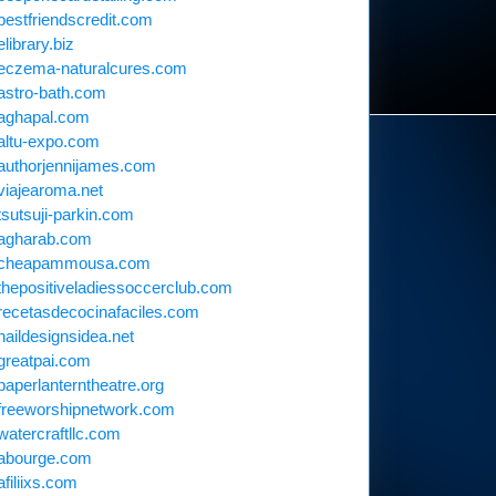
bestfriendscredit.com
elibrary.biz
eczema-naturalcures.com
astro-bath.com
aghapal.com
altu-expo.com
authorjennijames.com
viajearoma.net
tsutsuji-parkin.com
agharab.com
cheapammousa.com
thepositiveladiessoccerclub.com
recetasdecocinafaciles.com
naildesignsidea.net
greatpai.com
paperlanterntheatre.org
freeworshipnetwork.com
watercraftllc.com
abourge.com
afiliixs.com