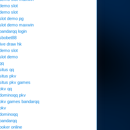
demo slot
demo slot
slot demo pg
slot demo maxwin
kan
bandarqq login
sbobet88
live draw hk
demo slot
slot demo
qq
situs qq
situs pkv
situs pkv games
pkv qq
dominoqq pkv
pkv games bandarqq
pkv
dominoqq
bandarqq
poker online