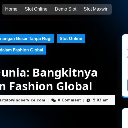
Home
Slot Online
Demo Slot
Slot Maxwin
enangan Besar Tanpa Rugi
Slot Online
 dalam Fashion Global
Dunia: Bangkitnya
m Fashion Global
admin@experiencedexpertstowingservi
rtstowingservice.com
0 Comment
5:03 am
|
|