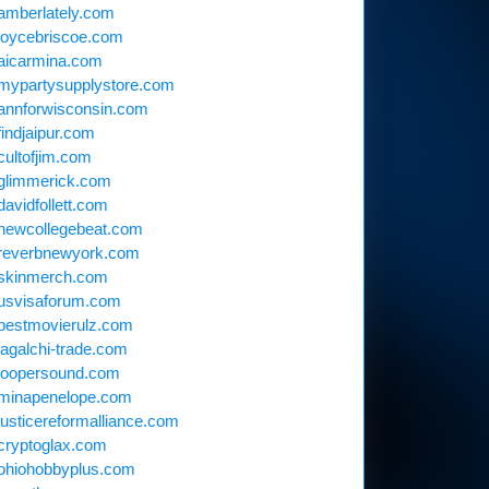
amberlately.com
joycebriscoe.com
aicarmina.com
mypartysupplystore.com
annforwisconsin.com
findjaipur.com
cultofjim.com
glimmerick.com
davidfollett.com
newcollegebeat.com
reverbnewyork.com
skinmerch.com
usvisaforum.com
bestmovierulz.com
jagalchi-trade.com
loopersound.com
minapenelope.com
justicereformalliance.com
cryptoglax.com
ohiohobbyplus.com