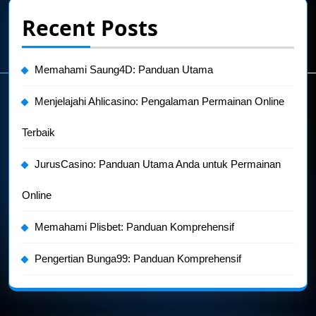
Recent Posts
Memahami Saung4D: Panduan Utama
Menjelajahi Ahlicasino: Pengalaman Permainan Online
Terbaik
JurusCasino: Panduan Utama Anda untuk Permainan
Online
Memahami Plisbet: Panduan Komprehensif
Pengertian Bunga99: Panduan Komprehensif