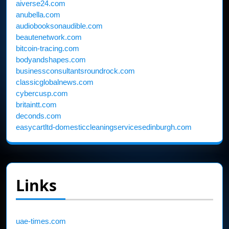
aiverse24.com
anubella.com
audiobooksonaudible.com
beautenetwork.com
bitcoin-tracing.com
bodyandshapes.com
businessconsultantsroundrock.com
classicglobalnews.com
cybercusp.com
britaintt.com
deconds.com
easycartltd-domesticcleaningservicesedinburgh.com
Links
uae-times.com