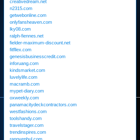
creativedream.net
n2315.com
getwebonline.com
onlyfansheaven.com
lky08.com
ralph-fiennes.net
fielder-maximum-discount.net
fitfllex.com
genesisbusinesscredit.com
inforuang.com
kindsmarket.com
luvelylife.com
macramb.com
mypet-diary.com
oxweekly.com
panamacitydeckcontractors.com
westfashions.com
toolshandy.com
travelstager.com
trendinspires.com
rannyephul.com