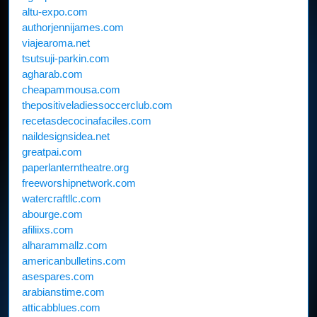
altu-expo.com
authorjennijames.com
viajearoma.net
tsutsuji-parkin.com
agharab.com
cheapammousa.com
thepositiveladiessoccerclub.com
recetasdecocinafaciles.com
naildesignsidea.net
greatpai.com
paperlanterntheatre.org
freeworshipnetwork.com
watercraftllc.com
abourge.com
afiliixs.com
alharammallz.com
americanbulletins.com
asespares.com
arabianstime.com
atticabblues.com