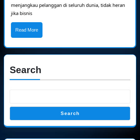
Tajir77:
menjangkau pelanggan di seluruh dunia, tidak heran
jika bisnis
Pemimpin
Visioner
Read
Read More
di
More
Industri
E-
Commerce
Search
Search