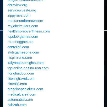
qbreview.org
servicewueste.org
zippyrevs.com
matkanumbernow.com
myjobcirculars.com
healthmoreoverfitness.com
topslotxgames.com
routerloggnet.net
dantella6.com
slotsgamesone.com
hispinzone.com
kalyanbazarnights.com
top-online-casino-usa.com
honghuidoor.com
flowingtravel.com
nineniki.com
brandiospecialists.com
medicalcare7.com
adtennaball.com
nabzah.com