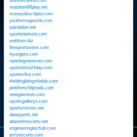
businemarket.com
matahari88play.net
moneydescriptor.com
youthsmagazine.com
painaidee.net
sportsdarkest.com
webtoon.biz
thesportswires.com
hyungpro.com
sportingnewsnet.com
sportstime24day.com
sporteslive.com
theblingblingshields.com
pinkfrenchtipnails.com
newgamestv.com
sportsgallerys.com
sportsmirrors.net
datasports.net
atasehirescortu.net
engineeringtechub.com
jerryescorts.com