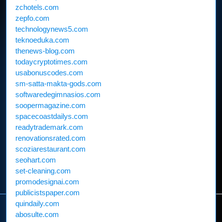
zchotels.com
zepfo.com
technologynews5.com
teknoeduka.com
thenews-blog.com
todaycryptotimes.com
usabonuscodes.com
sm-satta-makta-gods.com
softwaredegimnasios.com
soopermagazine.com
spacecoastdailys.com
readytrademark.com
renovationsrated.com
scoziarestaurant.com
seohart.com
set-cleaning.com
promodesignai.com
publicistspaper.com
quindaily.com
abosulte.com