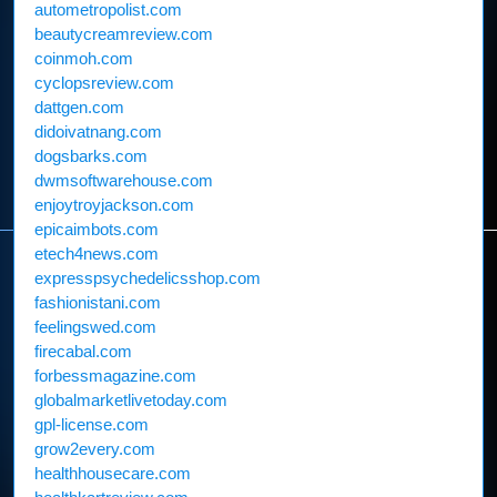
autometropolist.com
beautycreamreview.com
coinmoh.com
cyclopsreview.com
dattgen.com
didoivatnang.com
dogsbarks.com
dwmsoftwarehouse.com
enjoytroyjackson.com
epicaimbots.com
etech4news.com
expresspsychedelicsshop.com
fashionistani.com
feelingswed.com
firecabal.com
forbessmagazine.com
globalmarketlivetoday.com
gpl-license.com
grow2every.com
healthhousecare.com