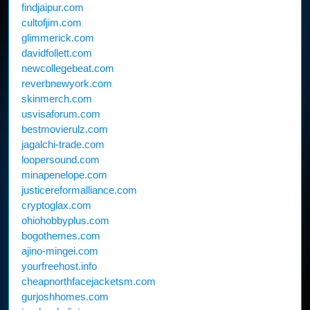
findjaipur.com
cultofjim.com
glimmerick.com
davidfollett.com
newcollegebeat.com
reverbnewyork.com
skinmerch.com
usvisaforum.com
bestmovierulz.com
jagalchi-trade.com
loopersound.com
minapenelope.com
justicereformalliance.com
cryptoglax.com
ohiohobbyplus.com
bogothemes.com
ajino-mingei.com
yourfreehost.info
cheapnorthfacejacketsm.com
gurjoshhomes.com