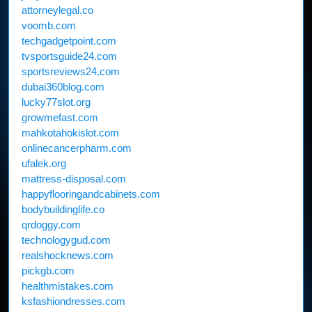
attorneylegal.co
voomb.com
techgadgetpoint.com
tvsportsguide24.com
sportsreviews24.com
dubai360blog.com
lucky77slot.org
growmefast.com
mahkotahokislot.com
onlinecancerpharm.com
ufalek.org
mattress-disposal.com
happyflooringandcabinets.com
bodybuildinglife.co
qrdoggy.com
technologygud.com
realshocknews.com
pickgb.com
healthmistakes.com
ksfashiondresses.com