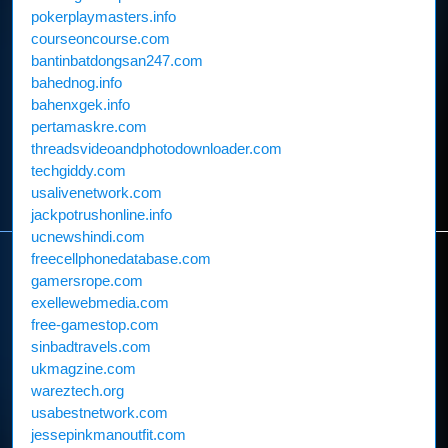
pokerplaymasters.info
courseoncourse.com
bantinbatdongsan247.com
bahednog.info
bahenxgek.info
pertamaskre.com
threadsvideoandphotodownloader.com
techgiddy.com
usalivenetwork.com
jackpotrushonline.info
ucnewshindi.com
freecellphonedatabase.com
gamersrope.com
exellewebmedia.com
free-gamestop.com
sinbadtravels.com
ukmagzine.com
wareztech.org
usabestnetwork.com
jessepinkmanoutfit.com