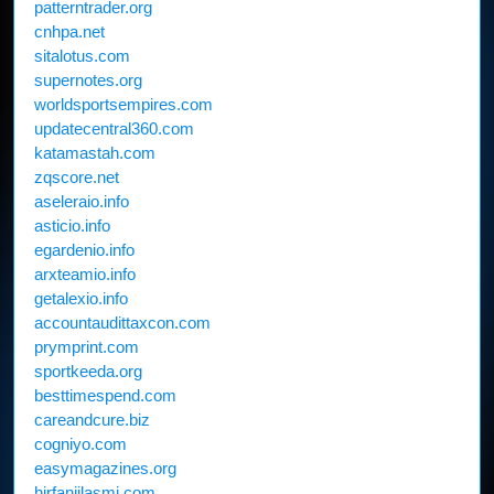
patterntrader.org
cnhpa.net
sitalotus.com
supernotes.org
worldsportsempires.com
updatecentral360.com
katamastah.com
zqscore.net
aseleraio.info
asticio.info
egardenio.info
arxteamio.info
getalexio.info
accountaudittaxcon.com
prymprint.com
sportkeeda.org
besttimespend.com
careandcure.biz
cogniyo.com
easymagazines.org
hirfanjilasmi.com