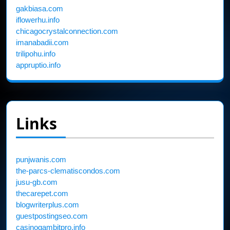
gakbiasa.com
iflowerhu.info
chicagocrystalconnection.com
imanabadii.com
trilipohu.info
appruptio.info
Links
punjwanis.com
the-parcs-clematiscondos.com
jusu-gb.com
thecarepet.com
blogwriterplus.com
guestpostingseo.com
casinogambitpro.info