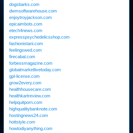
dogsbarks.com
dwmsoftwarehouse.com
enjoytroyjackson.com
epicaimbots.com
etech4news.com
expresspsychedelicsshop.com
fashionistani.com
feelingswed.com
firecabal.com
forbessmagazine.com
globalmarketlivetoday.com
gpl-license.com
grow2every.com
healthhousecare.com
healthkartreview.com
helpquitporn.com
highqualitybanknote.com
hostingnews24.com
hottstyle.com
howtodiyanything.com