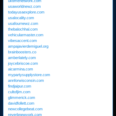
uktimenetwork.com
usaworldnewz.com
todayusaexplore.com
usalocality.com
usafournewz.com
thebalochhal.com
vehicularmaster.com
vibesaccent.com
ampajavierdemiguel.org
brainboosters.co
amberlately.com
joycebriscoe.com
aicarmina.com
mypartysupplystore.com
annforwisconsin.com
findjaipur.com
cultofjim.com
glimmerick.com
davidfollett.com
newcollegebeat.com
reverbnewyork.com