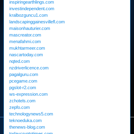
inspiringearthlings.com
investindependent.com
kralbozguncu1.com
landscapinggainesvillefl.com
maisonhauturier.com
mascreator.com
menafahmi.com
mukhtarmeer.com
nascartoday.com
nqted.com
nzdriverlicence.com
pagalguru.com
pcegame.com
pgslot-r2.com
ws-expression.com
zchotels.com
zepfo.com
technologynews5.com
teknoeduka.com
thenews-blog.com
todaycryptotimes.com