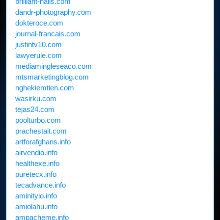
brilliant-nails.com
dandr-photography.com
dokteroce.com
journal-francais.com
justintv10.com
lawyerule.com
mediamingleseaco.com
mtsmarketingblog.com
nghekiemtien.com
wasirku.com
tejas24.com
poolturbo.com
prachestait.com
artforafghans.info
airvendio.info
healthexe.info
puretecx.info
tecadvance.info
aminityio.info
amiolahu.info
ampacheme.info