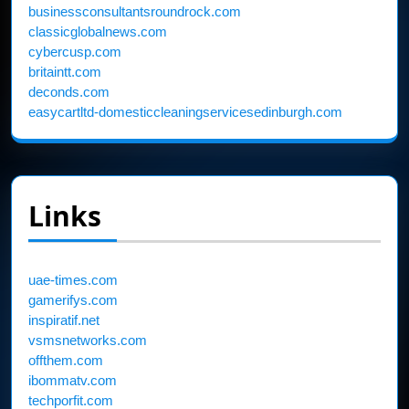
businessconsultantsroundrock.com
classicglobalnews.com
cybercusp.com
britaintt.com
deconds.com
easycartltd-domesticcleaningservicesedinburgh.com
Links
uae-times.com
gamerifys.com
inspiratif.net
vsmsnetworks.com
offthem.com
ibommatv.com
techporfit.com