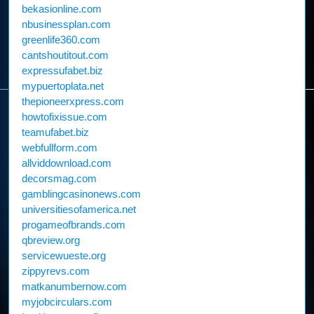
bekasionline.com
nbusinessplan.com
greenlife360.com
cantshoutitout.com
expressufabet.biz
mypuertoplata.net
thepioneerxpress.com
howtofixissue.com
teamufabet.biz
webfullform.com
allviddownload.com
decorsmag.com
gamblingcasinonews.com
universitiesofamerica.net
progameofbrands.com
qbreview.org
servicewueste.org
zippyrevs.com
matkanumbernow.com
myjobcirculars.com