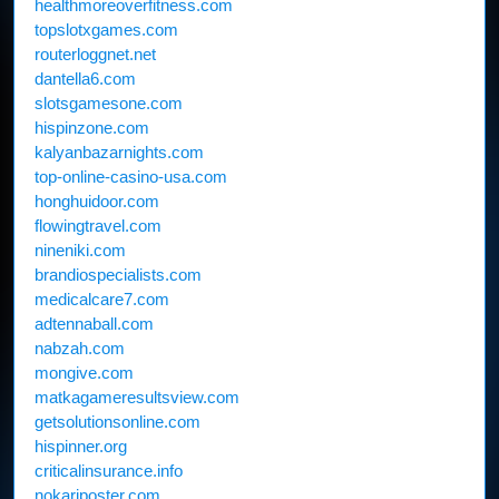
healthmoreoverfitness.com
topslotxgames.com
routerloggnet.net
dantella6.com
slotsgamesone.com
hispinzone.com
kalyanbazarnights.com
top-online-casino-usa.com
honghuidoor.com
flowingtravel.com
nineniki.com
brandiospecialists.com
medicalcare7.com
adtennaball.com
nabzah.com
mongive.com
matkagameresultsview.com
getsolutionsonline.com
hispinner.org
criticalinsurance.info
nokariposter.com