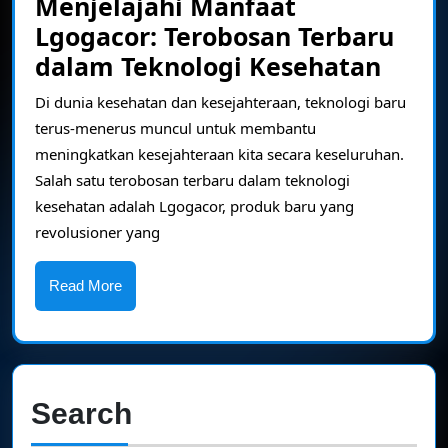
Menjelajahi Manfaat
Lgogacor: Terobosan Terbaru
Menje
dalam Teknologi Kesehatan
Manf
Di dunia kesehatan dan kesejahteraan, teknologi baru
Lgoga
terus-menerus muncul untuk membantu
Tero
meningkatkan kesejahteraan kita secara keseluruhan.
Terb
Salah satu terobosan terbaru dalam teknologi
kesehatan adalah Lgogacor, produk baru yang
dala
revolusioner yang
Tekno
Kese
Read
Read More
More
Search