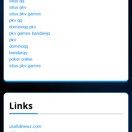
situs qq
situs pkv
situs pkv games
pkv qq
dominoqq pkv
pkv games bandarqq
pkv
dominoqq
bandarqq
poker online
situs pkv games
Links
usafullnewz.com