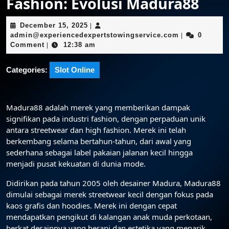
Fashion: Evolusi Madura88
December
December 15, 2025
|
15,
admin@experi
admin@experiencedexpertstowingservice.com
0
|
2025
Comment
12:38 am
|
Categories:
Slot Online
Madura88 adalah merek yang memberikan dampak
signifikan pada industri fashion, dengan perpaduan unik
antara streetwear dan high fashion. Merek ini telah
berkembang selama bertahun-tahun, dari awal yang
sederhana sebagai label pakaian jalanan kecil hingga
menjadi pusat kekuatan di dunia mode.
Didirikan pada tahun 2005 oleh desainer Madura, Madura88
dimulai sebagai merek streetwear kecil dengan fokus pada
kaos grafis dan hoodies. Merek ini dengan cepat
mendapatkan pengikut di kalangan anak muda perkotaan,
berkat desainnya yang berani dan estetika yang menarik.