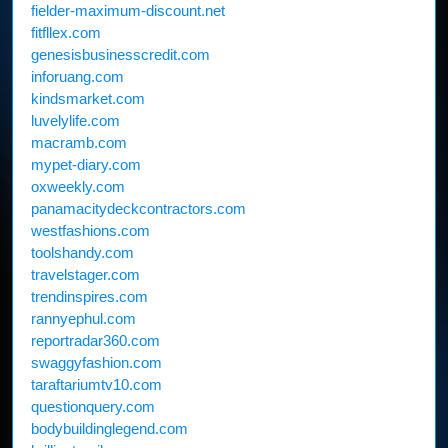
fielder-maximum-discount.net
fitfllex.com
genesisbusinesscredit.com
inforuang.com
kindsmarket.com
luvelylife.com
macramb.com
mypet-diary.com
oxweekly.com
panamacitydeckcontractors.com
westfashions.com
toolshandy.com
travelstager.com
trendinspires.com
rannyephul.com
reportradar360.com
swaggyfashion.com
taraftariumtv10.com
questionquery.com
bodybuildinglegend.com