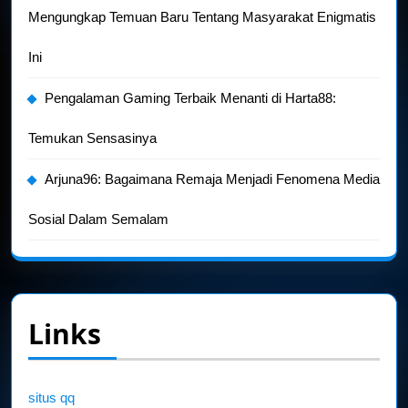
Mengungkap Temuan Baru Tentang Masyarakat Enigmatis
Ini
Pengalaman Gaming Terbaik Menanti di Harta88:
Temukan Sensasinya
Arjuna96: Bagaimana Remaja Menjadi Fenomena Media
Sosial Dalam Semalam
Links
situs qq