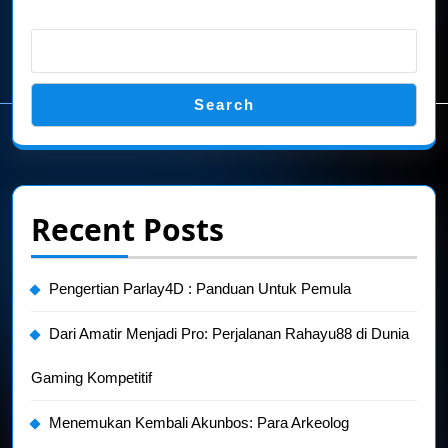
Search
Recent Posts
Pengertian Parlay4D : Panduan Untuk Pemula
Dari Amatir Menjadi Pro: Perjalanan Rahayu88 di Dunia
Gaming Kompetitif
Menemukan Kembali Akunbos: Para Arkeolog