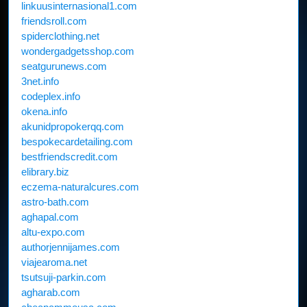
linkuusinternasional1.com
friendsroll.com
spiderclothing.net
wondergadgetsshop.com
seatgurunews.com
3net.info
codeplex.info
okena.info
akunidpropokerqq.com
bespokecardetailing.com
bestfriendscredit.com
elibrary.biz
eczema-naturalcures.com
astro-bath.com
aghapal.com
altu-expo.com
authorjennijames.com
viajearoma.net
tsutsuji-parkin.com
agharab.com