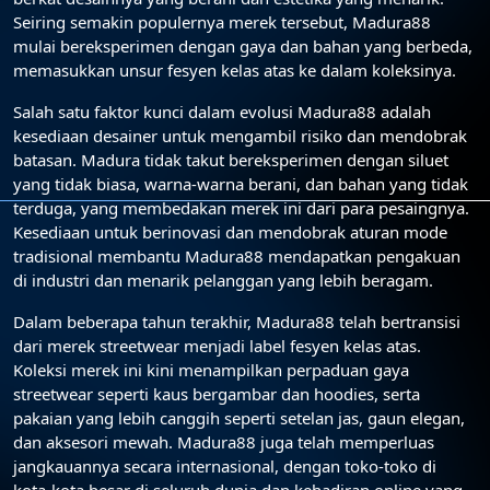
Seiring semakin populernya merek tersebut, Madura88
mulai bereksperimen dengan gaya dan bahan yang berbeda,
memasukkan unsur fesyen kelas atas ke dalam koleksinya.
Salah satu faktor kunci dalam evolusi Madura88 adalah
kesediaan desainer untuk mengambil risiko dan mendobrak
batasan. Madura tidak takut bereksperimen dengan siluet
yang tidak biasa, warna-warna berani, dan bahan yang tidak
terduga, yang membedakan merek ini dari para pesaingnya.
Kesediaan untuk berinovasi dan mendobrak aturan mode
tradisional membantu Madura88 mendapatkan pengakuan
di industri dan menarik pelanggan yang lebih beragam.
Dalam beberapa tahun terakhir, Madura88 telah bertransisi
dari merek streetwear menjadi label fesyen kelas atas.
Koleksi merek ini kini menampilkan perpaduan gaya
streetwear seperti kaus bergambar dan hoodies, serta
pakaian yang lebih canggih seperti setelan jas, gaun elegan,
dan aksesori mewah. Madura88 juga telah memperluas
jangkauannya secara internasional, dengan toko-toko di