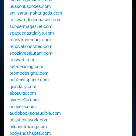
usabonuscodes.com
sm-satta-makta-gods.com
softwaredegimnasios.com
soopermagazine.com
spacecoastdailys.com
readytrademark.com
renovationsrated.com
scoziarestaurant.com
seohart.com
set-cleaning.com
promodesignai.com
publicistspaper.com
quindaily.com
abosulte.com
aiverse24.com
anubella.com
audiobooksonaudible.com
beautenetwork.com
bitcoin-tracing.com
bodyandshapes.com