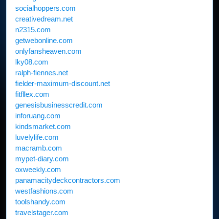
socialhoppers.com
creativedream.net
n2315.com
getwebonline.com
onlyfansheaven.com
lky08.com
ralph-fiennes.net
fielder-maximum-discount.net
fitfllex.com
genesisbusinesscredit.com
inforuang.com
kindsmarket.com
luvelylife.com
macramb.com
mypet-diary.com
oxweekly.com
panamacitydeckcontractors.com
westfashions.com
toolshandy.com
travelstager.com