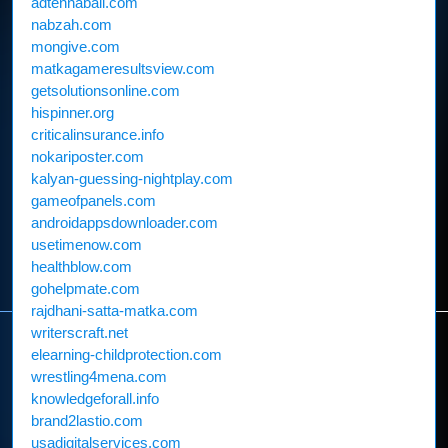
adtennaball.com
nabzah.com
mongive.com
matkagameresultsview.com
getsolutionsonline.com
hispinner.org
criticalinsurance.info
nokariposter.com
kalyan-guessing-nightplay.com
gameofpanels.com
androidappsdownloader.com
usetimenow.com
healthblow.com
gohelpmate.com
rajdhani-satta-matka.com
writerscraft.net
elearning-childprotection.com
wrestling4mena.com
knowledgeforall.info
brand2lastio.com
usadigitalservices.com