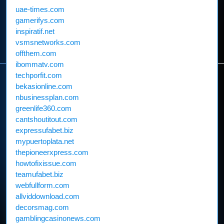
uae-times.com
gamerifys.com
inspiratif.net
vsmsnetworks.com
offthem.com
ibommatv.com
techporfit.com
bekasionline.com
nbusinessplan.com
greenlife360.com
cantshoutitout.com
expressufabet.biz
mypuertoplata.net
thepioneerxpress.com
howtofixissue.com
teamufabet.biz
webfullform.com
allviddownload.com
decorsmag.com
gamblingcasinonews.com