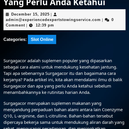
Yang Perlu Anda Ketahui
December
December 15, 2025
|
15,
admin@experi
admin@experiencedexpertstowingservice.com
0
|
2025
Comment
12:39 pm
|
Categories:
Slot Online
Surgagacor adalah suplemen populer yang dipasarkan
sebagai cara alami untuk mendukung kesehatan jantung.
Tapi apa sebenarnya Surgagacor itu dan bagaimana cara
kerjanya? Pada artikel ini, kita akan mendalami ilmu di balik
Surgagacor dan apa yang perlu Anda ketahui sebelum
menambahkannya ke rutinitas harian Anda.
Surgagacor merupakan suplemen makanan yang
mengandung perpaduan bahan alami antara lain Coenzyme
Q10, L-arginine, dan L-citrulline. Bahan-bahan tersebut
dipercaya bekerja sama untuk mendukung aliran darah yang
sehat, mengurangi peradangan, dan meningkatkan