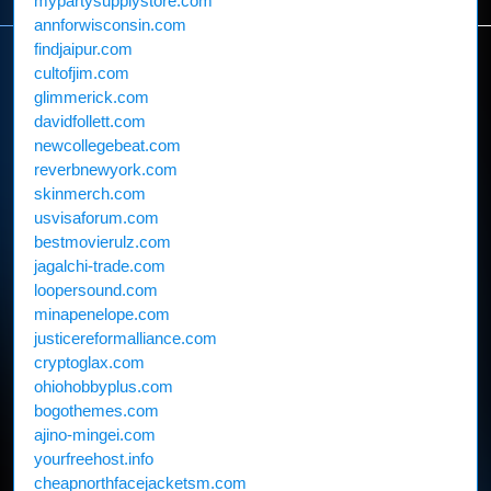
mypartysupplystore.com
annforwisconsin.com
findjaipur.com
cultofjim.com
glimmerick.com
davidfollett.com
newcollegebeat.com
reverbnewyork.com
skinmerch.com
usvisaforum.com
bestmovierulz.com
jagalchi-trade.com
loopersound.com
minapenelope.com
justicereformalliance.com
cryptoglax.com
ohiohobbyplus.com
bogothemes.com
ajino-mingei.com
yourfreehost.info
cheapnorthfacejacketsm.com