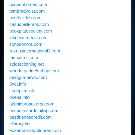
gurjoshhomes.com
tombradydiet.com
bonthaiclub.com
casusbelli-mod.com
bookplatesociety.com
lebnewsmedia.com
sonosonora.com
linkuusinternasional1.com
friendsroll.com
spiderclothing.net
wondergadgetsshop.com
seatgurunews.com
3net.info
codeplex.info
okena.info
akunidpropokerqq.com
bespokecardetailing.com
bestfriendscredit.com
elibrary.biz
eczema-naturalcures.com