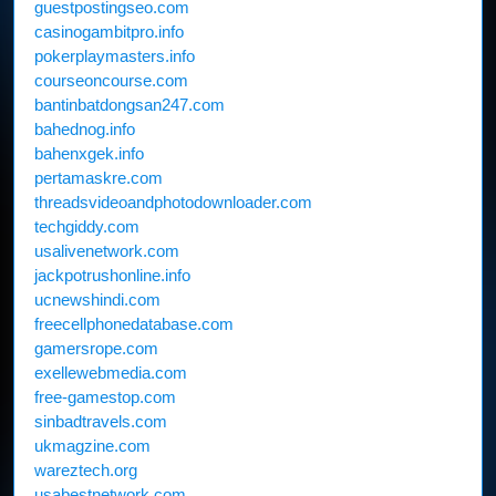
guestpostingseo.com
casinogambitpro.info
pokerplaymasters.info
courseoncourse.com
bantinbatdongsan247.com
bahednog.info
bahenxgek.info
pertamaskre.com
threadsvideoandphotodownloader.com
techgiddy.com
usalivenetwork.com
jackpotrushonline.info
ucnewshindi.com
freecellphonedatabase.com
gamersrope.com
exellewebmedia.com
free-gamestop.com
sinbadtravels.com
ukmagzine.com
wareztech.org
usabestnetwork.com