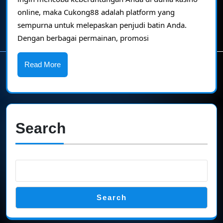
Anda
online, maka Cukong88 adalah platform yang
dengan
sempurna untuk melepaskan penjudi batin Anda.
Dengan berbagai permainan, promosi
Cukong88:
Tinjauan
Read
Read More
Komprehensif
More
Search
Search