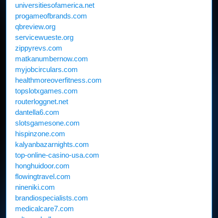
universitiesofamerica.net
progameofbrands.com
qbreview.org
servicewueste.org
zippyrevs.com
matkanumbernow.com
myjobcirculars.com
healthmoreoverfitness.com
topslotxgames.com
routerloggnet.net
dantella6.com
slotsgamesone.com
hispinzone.com
kalyanbazarnights.com
top-online-casino-usa.com
honghuidoor.com
flowingtravel.com
nineniki.com
brandiospecialists.com
medicalcare7.com