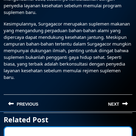
penyedia layanan kesehatan sebelum memulai program
suplemen baru.
Kesimpulannya, Surgagacor merupakan suplemen makanan
yang mengandung perpaduan bahan-bahan alami yang
dipercaya dapat mendukung kesehatan jantung. Meskipun
campuran bahan-bahan tertentu dalam Surgagacor mungkin
mempunyai dukungan ilmiah, penting untuk diingat bahwa
suplemen bukanlah pengganti gaya hidup sehat. Seperti
biasa, yang terbaik adalah berkonsultasi dengan penyedia
layanan kesehatan sebelum memulai rejimen suplemen
baru.
Post
navigation
PREVIOUS
NEXT
Related Post
Previous
Next
post:
post: