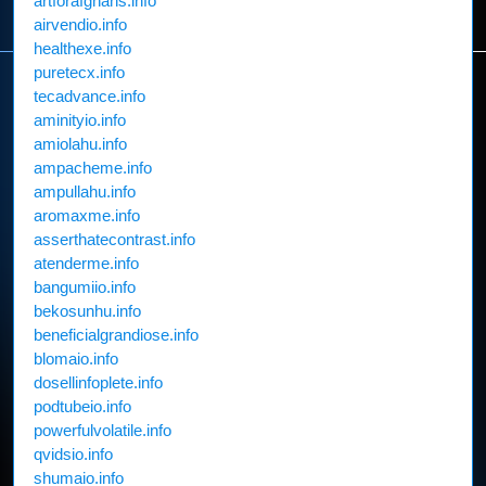
artforafghans.info
airvendio.info
healthexe.info
puretecx.info
tecadvance.info
aminityio.info
amiolahu.info
ampacheme.info
ampullahu.info
aromaxme.info
asserthatecontrast.info
atenderme.info
bangumiio.info
bekosunhu.info
beneficialgrandiose.info
blomaio.info
dosellinfoplete.info
podtubeio.info
powerfulvolatile.info
qvidsio.info
shumaio.info