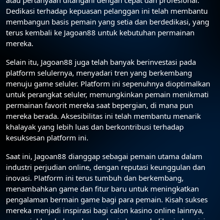
atau pertanyaan ditangani dengan cepat dan profesional.
Dedikasi terhadap kepuasan pelanggan ini telah membantu
membangun basis pemain yang setia dan berdedikasi, yang
terus kembali ke Jagoan88 untuk kebutuhan permainan
mereka.
Selain itu, Jagoan88 juga telah banyak berinvestasi pada
platform selulernya, menyadari tren yang berkembang
menuju game seluler. Platform ini sepenuhnya dioptimalkan
untuk perangkat seluler, memungkinkan pemain menikmati
permainan favorit mereka saat bepergian, di mana pun
mereka berada. Aksesibilitas ini telah membantu menarik
khalayak yang lebih luas dan berkontribusi terhadap
kesuksesan platform ini.
Saat ini, Jagoan88 dianggap sebagai pemain utama dalam
industri perjudian online, dengan reputasi keunggulan dan
inovasi. Platform ini terus tumbuh dan berkembang,
menambahkan game dan fitur baru untuk meningkatkan
pengalaman bermain game bagi para pemain. Kisah sukses
mereka menjadi inspirasi bagi calon kasino online lainnya,