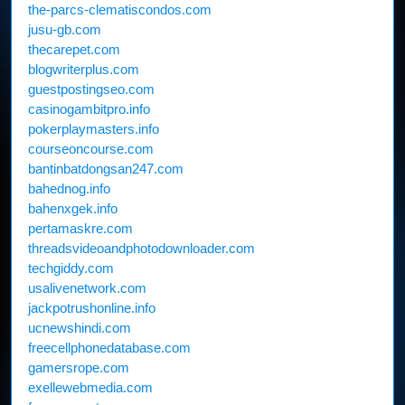
the-parcs-clematiscondos.com
jusu-gb.com
thecarepet.com
blogwriterplus.com
guestpostingseo.com
casinogambitpro.info
pokerplaymasters.info
courseoncourse.com
bantinbatdongsan247.com
bahednog.info
bahenxgek.info
pertamaskre.com
threadsvideoandphotodownloader.com
techgiddy.com
usalivenetwork.com
jackpotrushonline.info
ucnewshindi.com
freecellphonedatabase.com
gamersrope.com
exellewebmedia.com