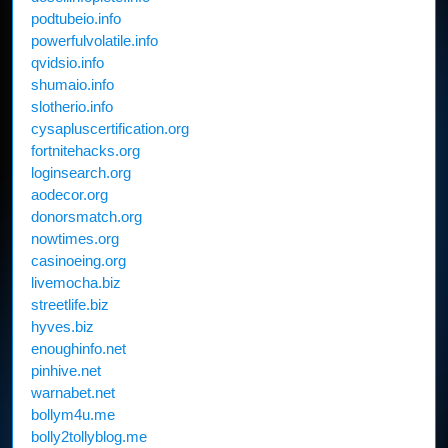
podtubeio.info
powerfulvolatile.info
qvidsio.info
shumaio.info
slotherio.info
cysapluscertification.org
fortnitehacks.org
loginsearch.org
aodecor.org
donorsmatch.org
nowtimes.org
casinoeing.org
livemocha.biz
streetlife.biz
hyves.biz
enoughinfo.net
pinhive.net
warnabet.net
bollym4u.me
bolly2tollyblog.me