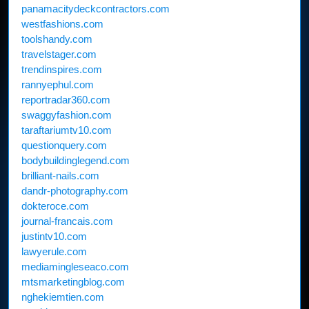
panamacitydeckcontractors.com
westfashions.com
toolshandy.com
travelstager.com
trendinspires.com
rannyephul.com
reportradar360.com
swaggyfashion.com
taraftariumtv10.com
questionquery.com
bodybuildinglegend.com
brilliant-nails.com
dandr-photography.com
dokteroce.com
journal-francais.com
justintv10.com
lawyerule.com
mediamingleseaco.com
mtsmarketingblog.com
nghekiemtien.com