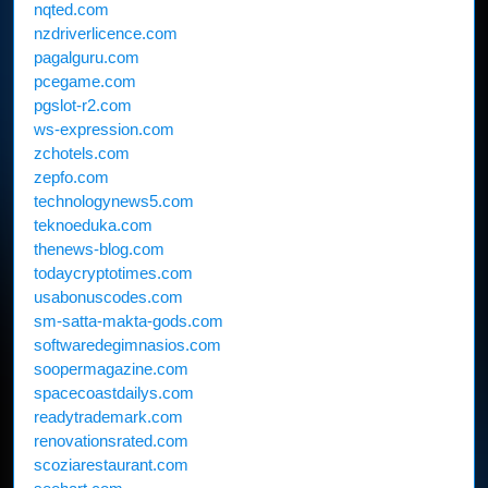
nqted.com
nzdriverlicence.com
pagalguru.com
pcegame.com
pgslot-r2.com
ws-expression.com
zchotels.com
zepfo.com
technologynews5.com
teknoeduka.com
thenews-blog.com
todaycryptotimes.com
usabonuscodes.com
sm-satta-makta-gods.com
softwaredegimnasios.com
soopermagazine.com
spacecoastdailys.com
readytrademark.com
renovationsrated.com
scoziarestaurant.com