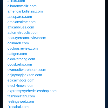
afiliixs.com
alharammallz.com
americanbulletins.com
asespares.com
arabianstime.com
atticabblues.com
autometropolist.com
beautycreamreview.com
coinmoh.com
cyclopsreview.com
dattgen.com
didoivatnang.com
dogsbarks.com
dwmsoftwarehouse.com
enjoytroyjackson.com
epicaimbots.com
etech4news.com
expresspsychedelicsshop.com
fashionistani.com
feelingswed.com
firecabal.com