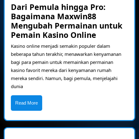
Dari Pemula hingga Pro:
Bagaimana Maxwin88
Mengubah Permainan untuk
Dari
Pemain Kasino Online
Pemula
Kasino online menjadi semakin populer dalam
hingga
beberapa tahun terakhir, menawarkan kenyamanan
Pro:
bagi para pemain untuk memainkan permainan
Bagaiman
kasino favorit mereka dari kenyamanan rumah
mereka sendiri. Namun, bagi pemula, menjelajahi
Maxwin88
dunia
Mengubah
Permainan
Read
Read More
untuk
More
Pemain
Kasino
Online