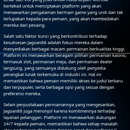
bertekad untuk menciptakan platform yang akan
menawarkan pengalaman bermain game yang unik dan tak
terlupakan kepada para pemain, yang akan membedakan
mereka dari pesaing.
Salah satu faktor kunci yang berkontribusi terhadap
kesuksesan Jagoan88 adalah fokus mereka dalam
menyediakan berbagai macam permainan berkualitas tinggi.
Platform ini menawarkan beragam pilihan permainan kasino,
termasuk slot, permainan meja, dan permainan dealer
langsung, yang semuanya didukung oleh penyedia
perangkat lunak terkemuka di industri ini. Hal ini
memastikan bahwa pemain memiliki akses ke judul terbaru
dan terpopuler, serta berbagai opsi yang sesuai dengan
preferensi mereka.
Selain perpustakaan permainannya yang mengesankan,
Jagoan88 juga menonjol karena komitmennya terhadap
layanan pelanggan. Platform ini menawarkan dukungan
24/7 kepada pemain, memastikan bahwa setiap masalah