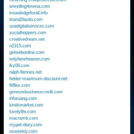
wrestling4mena.com
knowledgeforall.info
brand2lastio.com
usadigitalservices.com
socialhoppers.com
creativedream.net
n2315.com
getwebonline.com
onlyfansheaven.com
lky08.com
ralph-fiennes.net
fielder-maximum-discount.net
fitfllex.com
genesisbusinesscredit.com
inforuang.com
kindsmarket.com
luvelylife.com
macramb.com
mypet-diary.com
oxweekly.com