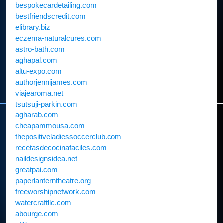
bespokecardetailing.com
bestfriendscredit.com
elibrary.biz
eczema-naturalcures.com
astro-bath.com
aghapal.com
altu-expo.com
authorjennijames.com
viajearoma.net
tsutsuji-parkin.com
agharab.com
cheapammousa.com
thepositiveladiessoccerclub.com
recetasdecocinafaciles.com
naildesignsidea.net
greatpai.com
paperlanterntheatre.org
freeworshipnetwork.com
watercraftllc.com
abourge.com