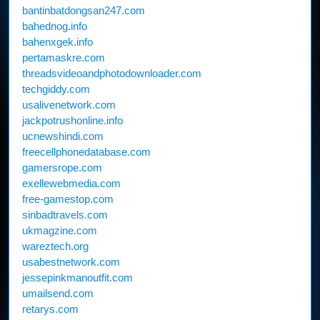
bantinbatdongsan247.com
bahednog.info
bahenxgek.info
pertamaskre.com
threadsvideoandphotodownloader.com
techgiddy.com
usalivenetwork.com
jackpotrushonline.info
ucnewshindi.com
freecellphonedatabase.com
gamersrope.com
exellewebmedia.com
free-gamestop.com
sinbadtravels.com
ukmagzine.com
wareztech.org
usabestnetwork.com
jessepinkmanoutfit.com
umailsend.com
retarys.com