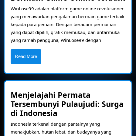
Pe
WinLose99 adalah platform game online revolusioner
Be
yang menawarkan pengalaman bermain game terbaik
Ga
kepada para pemain. Dengan beragam permainan
On
yang dapat dipilih, grafik memukau, dan antarmuka
yang ramah pengguna, WinLose99 dengan
Te
Read
Read More
More
Menjelajahi Permata
Tersembunyi Pulaujudi: Surga
Menjelajahi
di Indonesia
Permata
Indonesia terkenal dengan pantainya yang
Tersembunyi
menakjubkan, hutan lebat, dan budayanya yang