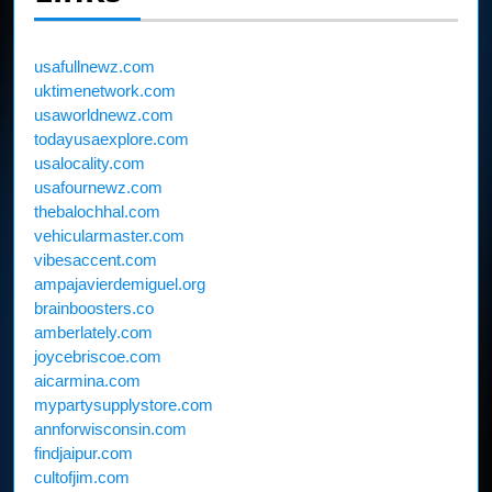
usafullnewz.com
uktimenetwork.com
usaworldnewz.com
todayusaexplore.com
usalocality.com
usafournewz.com
thebalochhal.com
vehicularmaster.com
vibesaccent.com
ampajavierdemiguel.org
brainboosters.co
amberlately.com
joycebriscoe.com
aicarmina.com
mypartysupplystore.com
annforwisconsin.com
findjaipur.com
cultofjim.com