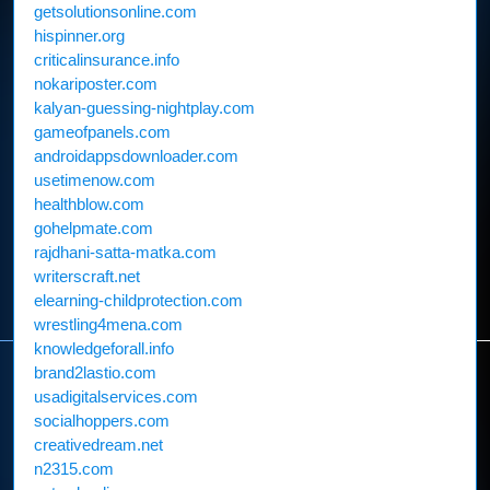
getsolutionsonline.com
hispinner.org
criticalinsurance.info
nokariposter.com
kalyan-guessing-nightplay.com
gameofpanels.com
androidappsdownloader.com
usetimenow.com
healthblow.com
gohelpmate.com
rajdhani-satta-matka.com
writerscraft.net
elearning-childprotection.com
wrestling4mena.com
knowledgeforall.info
brand2lastio.com
usadigitalservices.com
socialhoppers.com
creativedream.net
n2315.com