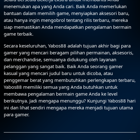
menemukan apa yang Anda cari. Baik Anda memerlukan
bantuan dalam memilih game, menyiapkan aksesori baru,
atau hanya ingin mengobrol tentang rilis terbaru, mereka
siap memastikan Anda mendapatkan pengalaman bermain
game terbaik.
Secara keseluruhan, Yabos88 adalah tujuan akhir bagi para
gamer yang mencari beragam pilihan permainan, aksesoris,
dan merchandise, semuanya didukung oleh layanan
pelanggan yang sangat baik. Baik Anda seorang gamer
kasual yang mencari judul baru untuk dicoba, atau
penggemar berat yang membutuhkan perlengkapan terbaru,
Yabos88 memiliki semua yang Anda butuhkan untuk
membawa pengalaman bermain game Anda ke level
berikutnya. Jadi mengapa menunggu? Kunjungi Yabos88 hari
ini dan lihat sendiri mengapa mereka menjadi tujuan utama
para gamer.
Post