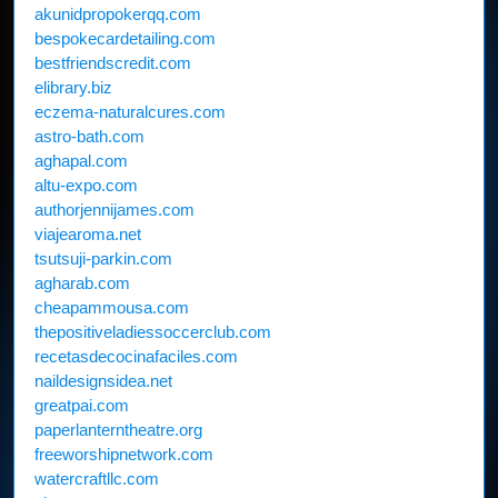
akunidpropokerqq.com
bespokecardetailing.com
bestfriendscredit.com
elibrary.biz
eczema-naturalcures.com
astro-bath.com
aghapal.com
altu-expo.com
authorjennijames.com
viajearoma.net
tsutsuji-parkin.com
agharab.com
cheapammousa.com
thepositiveladiessoccerclub.com
recetasdecocinafaciles.com
naildesignsidea.net
greatpai.com
paperlanterntheatre.org
freeworshipnetwork.com
watercraftllc.com