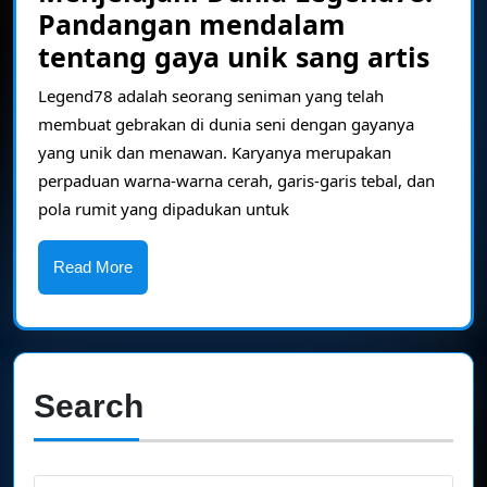
Pandangan mendalam
Menj
tentang gaya unik sang artis
Dun
Legend78 adalah seorang seniman yang telah
Leg
membuat gebrakan di dunia seni dengan gayanya
Pan
yang unik dan menawan. Karyanya merupakan
men
perpaduan warna-warna cerah, garis-garis tebal, dan
pola rumit yang dipadukan untuk
ten
gay
Read
Read More
uni
More
san
arti
Search