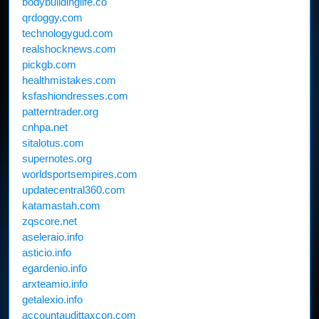
bodybuildinglife.co
qrdoggy.com
technologygud.com
realshocknews.com
pickgb.com
healthmistakes.com
ksfashiondresses.com
patterntrader.org
cnhpa.net
sitalotus.com
supernotes.org
worldsportsempires.com
updatecentral360.com
katamastah.com
zqscore.net
aseleraio.info
asticio.info
egardenio.info
arxteamio.info
getalexio.info
accountaudittaxcon.com