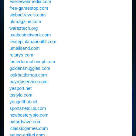
exellewebmedia.com
free-gamestop.com
sinbadtravels.com
ukmagzine.com
wareztech.org
usabestnetwork.com
jessepinkmanoutfit.com
umailsend.com
retarys.com
fasterformationcpf.com
goldensnuggles.com
lookbattlemap.com
buyrdpservice.com
yesport.net
tostylo.com
yougetthat.net
sportsnetclub.com
newbestcrypto.com
oxfordsave.com
iclassicgames.com
saung-artikel.com