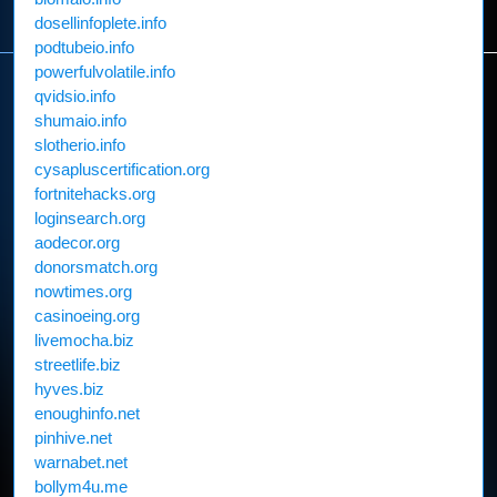
dosellinfoplete.info
podtubeio.info
powerfulvolatile.info
qvidsio.info
shumaio.info
slotherio.info
cysapluscertification.org
fortnitehacks.org
loginsearch.org
aodecor.org
donorsmatch.org
nowtimes.org
casinoeing.org
livemocha.biz
streetlife.biz
hyves.biz
enoughinfo.net
pinhive.net
warnabet.net
bollym4u.me