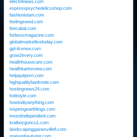
etech4news.com
expresspsychedelicsshop.com
fashionistani.com
feelingswed.com
firecabal.com
forbessmagazine.com
globalmarketlivetoday.com
gpl-license.com
grow2every.com
healthhousecare.com
healthkartreview.com
helpquitporn.com
highqualitybanknote.com
hostingnews24.com
hottstyle.com
howtodiyanything.com
inspiringearthlings.com
investindependent.com
kralbozguncu1.com
landscapinggainesvillefl.com
maisonhauturier.com