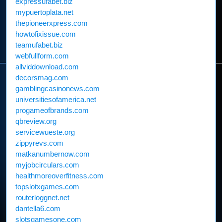
expressufabet.biz
mypuertoplata.net
thepioneerxpress.com
howtofixissue.com
teamufabet.biz
webfullform.com
allviddownload.com
decorsmag.com
gamblingcasinonews.com
universitiesofamerica.net
progameofbrands.com
qbreview.org
servicewueste.org
zippyrevs.com
matkanumbernow.com
myjobcirculars.com
healthmoreoverfitness.com
topslotxgames.com
routerloggnet.net
dantella6.com
slotsgamesone.com