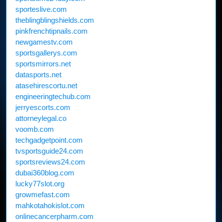
sporteslive.com
theblingblingshields.com
pinkfrenchtipnails.com
newgamestv.com
sportsgallerys.com
sportsmirrors.net
datasports.net
atasehirescortu.net
engineeringtechub.com
jerryescorts.com
attorneylegal.co
voomb.com
techgadgetpoint.com
tvsportsguide24.com
sportsreviews24.com
dubai360blog.com
lucky77slot.org
growmefast.com
mahkotahokislot.com
onlinecancerpharm.com