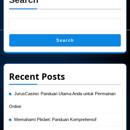
lumba
Search
Recent Posts
JurusCasino: Panduan Utama Anda untuk Permainan
Online
Memahami Plisbet: Panduan Komprehensif