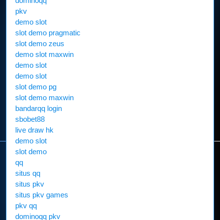
dominoqq
pkv
demo slot
slot demo pragmatic
slot demo zeus
demo slot maxwin
demo slot
demo slot
slot demo pg
slot demo maxwin
bandarqq login
sbobet88
live draw hk
demo slot
slot demo
qq
situs qq
situs pkv
situs pkv games
pkv qq
dominoqq pkv