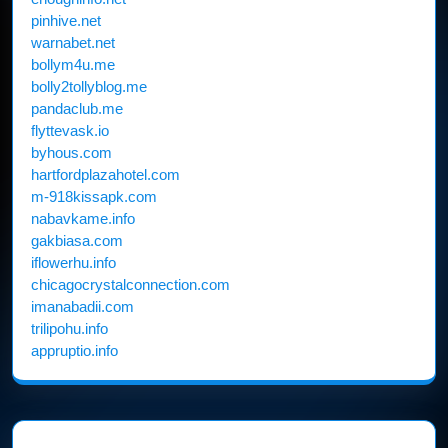
pinhive.net
warnabet.net
bollym4u.me
bolly2tollyblog.me
pandaclub.me
flyttevask.io
byhous.com
hartfordplazahotel.com
m-918kissapk.com
nabavkame.info
gakbiasa.com
iflowerhu.info
chicagocrystalconnection.com
imanabadii.com
trilipohu.info
appruptio.info