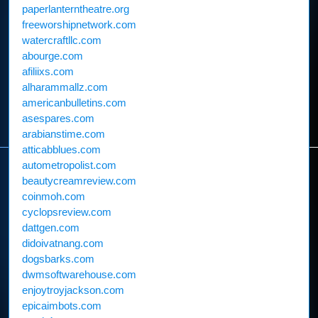
paperlanterntheatre.org
freeworshipnetwork.com
watercraftllc.com
abourge.com
afiliixs.com
alharammallz.com
americanbulletins.com
asespares.com
arabianstime.com
atticabblues.com
autometropolist.com
beautycreamreview.com
coinmoh.com
cyclopsreview.com
dattgen.com
didoivatnang.com
dogsbarks.com
dwmsoftwarehouse.com
enjoytroyjackson.com
epicaimbots.com