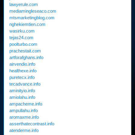
lawyerule.com
mediamingleseaco.com
mtsmarketingblog.com
nghekiemtien.com
wasirku.com
tejas24.com
poolturbo.com
prachestait.com
artforafghans.info
airvendio.info
healthexe.info
puretecx.info
tecadvance.info
aminityio.info
amiolahu.info
ampacheme.info
ampullahu.info
aromaxme.info
asserthatecontrast.info
atenderme.info