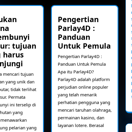
post:
ukan
Pengertian
ona
Parlay4D :
sembunyi
Panduan
Penge
ur: tujuan
Untuk Pemula
Parla
 harus
Pengertian Parlay4D :
Temukan
:
njungi
Panduan Untuk Pemula
pesona
Pand
Apa itu Parlay4D?
a mencari tujuan
ikan
tersembunyi
Untu
Parlay4D adalah platform
nan yang unik dan
perjudian online populer
5unsur:
Pemu
utar, tidak terlihat
yang telah menarik
tujuan
sur. Permata
perhatian pengguna yang
nyi ini terselip di
yang
mencari taruhan olahraga,
 hutan yang
harus
permainan kasino, dan
, menawarkan
dikunjungi
layanan lotere. Berasal
ung pelarian yang