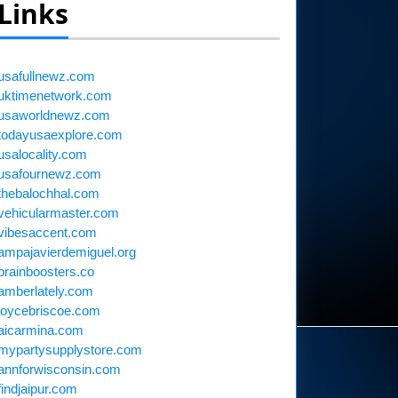
Links
usafullnewz.com
uktimenetwork.com
usaworldnewz.com
todayusaexplore.com
usalocality.com
usafournewz.com
thebalochhal.com
vehicularmaster.com
vibesaccent.com
ampajavierdemiguel.org
brainboosters.co
amberlately.com
joycebriscoe.com
aicarmina.com
mypartysupplystore.com
annforwisconsin.com
findjaipur.com