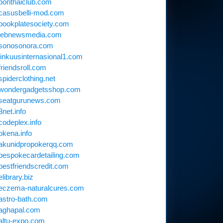
bonthaiclub.com
casusbelli-mod.com
bookplatesociety.com
lebnewsmedia.com
sonosonora.com
linkuusinternasional1.com
friendsroll.com
spiderclothing.net
wondergadgetsshop.com
seatgurunews.com
3net.info
codeplex.info
okena.info
akunidpropokerqq.com
bespokecardetailing.com
bestfriendscredit.com
elibrary.biz
eczema-naturalcures.com
astro-bath.com
aghapal.com
altu-expo.com