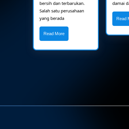
bersih dan terbarukan.
damai d
Salah satu perusahaan
yang berada
Read 
Read
Read More
More