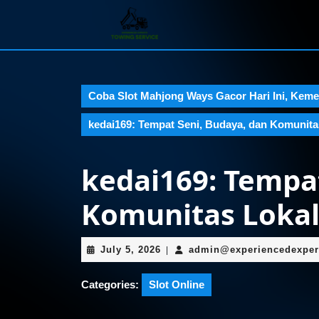
Skip
to
content
Skip
to
content
Coba Slot Mahjong Ways Gacor Hari Ini, Kem
kedai169: Tempat Seni, Budaya, dan Komunita
kedai169: Tempat
Komunitas Lokal
July
July 5, 2026
admin@experiencedexper
|
5,
2026
Categories:
Slot Online