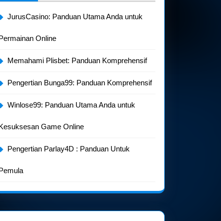
JurusCasino: Panduan Utama Anda untuk
Permainan Online
Memahami Plisbet: Panduan Komprehensif
Pengertian Bunga99: Panduan Komprehensif
Winlose99: Panduan Utama Anda untuk
Kesuksesan Game Online
Pengertian Parlay4D : Panduan Untuk
Pemula