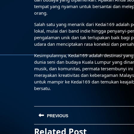
tempat yang nyaman untuk bersantai dan mele
orang.
Salah satu yang menarik dari Kedai169 adalah 
lokal, mulai dari band indie hingga penyanyi-pe
pengalaman unik dan tak terlupakan baik bag
udara dan menciptakan rasa koneksi dan persah
Kesimpulannya, Kedai169 adalah destinasi yang
dunia seni dan budaya Kuala Lumpur yang dinam
musik, dan komunitas, permata tersembunyi in
merayakan kreativitas dan keberagaman Malaysia.
untuk mampir ke Kedai169 dan temukan keajaiban
bersatu.
Post
PREVIOUS
navigation
Related Post
Previous