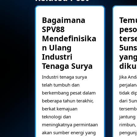
post:
Bagaimana
Tem
SPV88
pes
Mendefinisika
ter
n Ulang
5uns
Industri
yang
Bagaimana
Tenaga Surya
diku
SPV88
Industri tenaga surya
Jika And
Mendefinis
telah tumbuh dan
perjala
Ulang
berkembang pesat dalam
tidak dip
Industri
beberapa tahun terakhir,
dari 5un
berkat kemajuan
tersembu
Tenaga
teknologi dan
jantung
Surya
meningkatnya permintaan
rimbun
akan sumber energi yang
pengunj