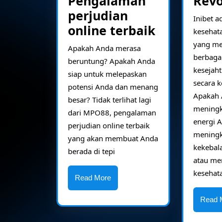
Pengalaman
Revo
perjudian
Inibet 
Lepaskan
online terbaik
kesehat
keberuntu
yang m
Apakah Anda merasa
Anda
berbaga
beruntung? Apakah Anda
kesejah
dengan
siap untuk melepaskan
secara 
MPO88:
potensi Anda dan menang
Apakah 
besar? Tidak terlihat lagi
Pengalam
meningk
dari MPO88, pengalaman
perjudian
energi 
perjudian online terbaik
online
meningk
yang akan membuat Anda
terbaik
kekebal
berada di tepi
atau m
kesehat
Read
Read More
More
Read 