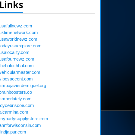
Links
usafullnewz.com
uktimenetwork.com
usaworldnewz.com
todayusaexplore.com
usalocality.com
usafournewz.com
thebalochhal.com
vehicularmaster.com
vibesaccent.com
ampajavierdemiguel.org
brainboosters.co
amberlately.com
joycebriscoe.com
aicarmina.com
mypartysupplystore.com
annforwisconsin.com
findjaipur.com