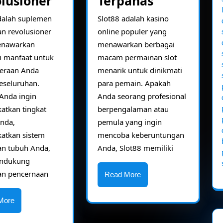
lusioner
Terpanas
Manfaat
Keseruan
adalah suplemen
Slot88 adalah kasino
Inibet:
Slot88:
an revolusioner
online populer yang
ngan
Suplemen
Review
enawarkan
menawarkan berbagai
Kesehatan
Game
i manfaat untuk
macam permainan slot
teraan Anda
menarik untuk dinikmati
Revolusioner
Slot
keseluruhan.
para pemain. Apakah
Online
Anda ingin
Anda seorang profesional
an
Terpanas
atkan tingkat
berpengalaman atau
Anda,
pemula yang ingin
atkan sistem
mencoba keberuntungan
an tubuh Anda,
Anda, Slot88 memiliki
endukung
an pencernaan
Read
Read More
More
Read
More
More