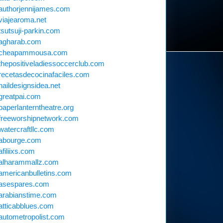
authorjennijames.com
viajearoma.net
tsutsuji-parkin.com
agharab.com
cheapammousa.com
thepositiveladiessoccerclub.com
recetasdecocinafaciles.com
naildesignsidea.net
greatpai.com
paperlanterntheatre.org
freeworshipnetwork.com
watercraftllc.com
abourge.com
afiliixs.com
alharammallz.com
americanbulletins.com
asespares.com
arabianstime.com
atticabblues.com
autometropolist.com