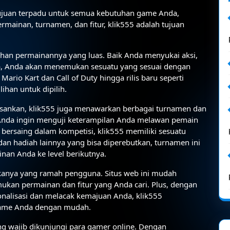
tujuan terpadu untuk semua kebutuhan game Anda,
mainan, turnamen, dan fitur, klik555 adalah tujuan
ilihan permainannya yang luas. Baik Anda menyukai aksi,
ga, Anda akan menemukan sesuatu yang sesuai dengan
i Mario Kart dan Call of Duty hingga rilis baru seperti
ihan untuk dipilih.
sankan, klik555 juga menawarkan berbagai turnamen dan
k Anda ingin menguji keterampilan Anda melawan pemain
 bersaing dalam kompetisi, klik555 memiliki sesuatu
an hadiah lainnya yang bisa diperebutkan, turnamen ini
an Anda ke level berikutnya.
mukanya yang ramah pengguna. Situs web ini mudah
an permainan dan fitur yang Anda cari. Plus, dengan
alisasi dan melacak kemajuan Anda, klik555
ame Anda dengan mudah.
ang wajib dikunjungi para gamer online. Dengan