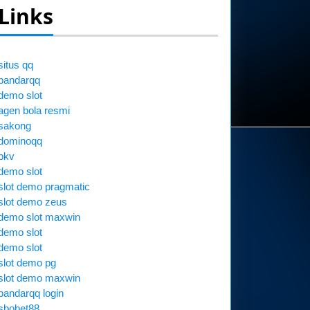
Links
situs qq
bandarqq
demo slot
agen bola resmi
sakong
dominoqq
pkv
demo slot
slot demo pragmatic
slot demo zeus
demo slot maxwin
demo slot
demo slot
slot demo pg
slot demo maxwin
bandarqq login
sbobet88