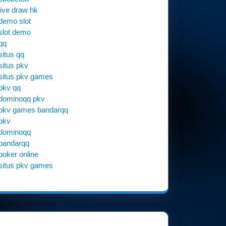
live draw hk
demo slot
slot demo
qq
situs qq
situs pkv
situs pkv games
pkv qq
dominoqq pkv
pkv games bandarqq
pkv
dominoqq
bandarqq
poker online
situs pkv games