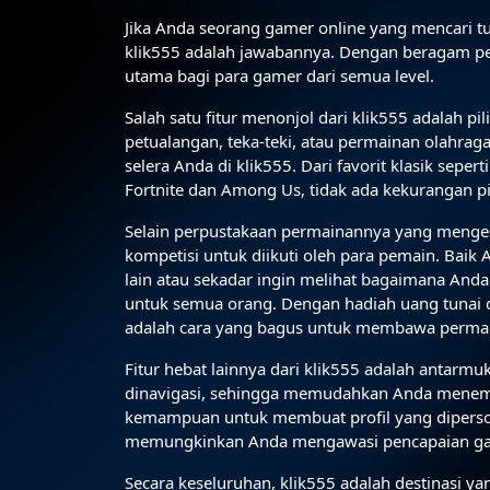
Jika Anda seorang gamer online yang mencari 
klik555 adalah jawabannya. Dengan beragam per
utama bagi para gamer dari semua level.
Salah satu fitur menonjol dari klik555 adalah p
petualangan, teka-teki, atau permainan olahra
selera Anda di klik555. Dari favorit klasik sepert
Fortnite dan Among Us, tidak ada kekurangan pil
Selain perpustakaan permainannya yang menge
kompetisi untuk diikuti oleh para pemain. Bai
lain atau sekadar ingin melihat bagaimana Anda
untuk semua orang. Dengan hadiah uang tunai d
adalah cara yang bagus untuk membawa permain
Fitur hebat lainnya dari klik555 adalah antar
dinavigasi, sehingga memudahkan Anda menemuk
kemampuan untuk membuat profil yang diperson
memungkinkan Anda mengawasi pencapaian g
Secara keseluruhan, klik555 adalah destinasi y