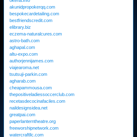
okena.info
akunidpropokerqq.com
bespokecardetailing.com
bestfriendscredit.com
elibrary.biz
eczema-naturalcures.com
astro-bath.com
aghapal.com
altu-expo.com
authorjennijames.com
viajearoma.net
tsutsuji-parkin.com
agharab.com
cheapammousa.com
thepositiveladiessoccerclub.com
recetasdecocinafaciles.com
naildesignsidea.net
greatpai.com
paperlanterntheatre.org
freeworshipnetwork.com
watercraftllc.com