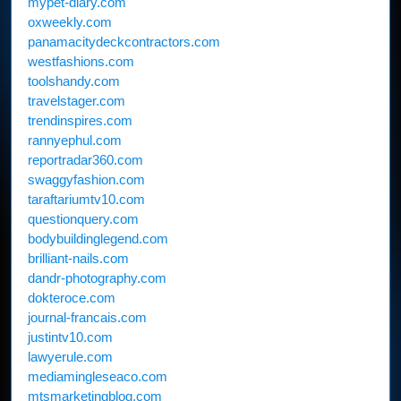
mypet-diary.com
oxweekly.com
panamacitydeckcontractors.com
westfashions.com
toolshandy.com
travelstager.com
trendinspires.com
rannyephul.com
reportradar360.com
swaggyfashion.com
taraftariumtv10.com
questionquery.com
bodybuildinglegend.com
brilliant-nails.com
dandr-photography.com
dokteroce.com
journal-francais.com
justintv10.com
lawyerule.com
mediamingleseaco.com
mtsmarketingblog.com