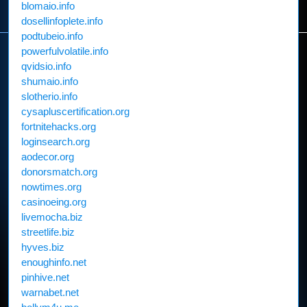
blomaio.info
dosellinfoplete.info
podtubeio.info
powerfulvolatile.info
qvidsio.info
shumaio.info
slotherio.info
cysapluscertification.org
fortnitehacks.org
loginsearch.org
aodecor.org
donorsmatch.org
nowtimes.org
casinoeing.org
livemocha.biz
streetlife.biz
hyves.biz
enoughinfo.net
pinhive.net
warnabet.net