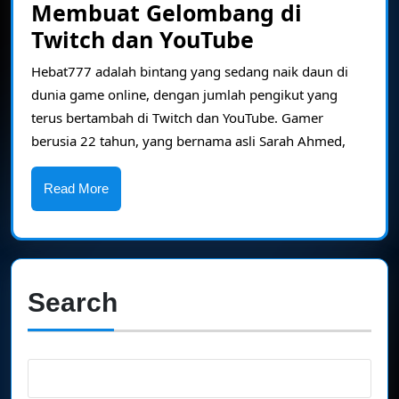
Membuat Gelombang di
Hebat777:
Twitch dan YouTube
Gamer
Hebat777 adalah bintang yang sedang naik daun di
Pro
dunia game online, dengan jumlah pengikut yang
Membuat
terus bertambah di Twitch dan YouTube. Gamer
Gelombang
berusia 22 tahun, yang bernama asli Sarah Ahmed,
di
Read
Read More
Twitch
More
dan
YouTube
Search