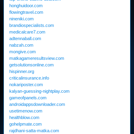
honghuidoor.com
flowingtravel.com
nineniki.com
brandiospecialists.com
medicalcare7.com
adtennaball.com
nabzah.com
mongive.com
matkagameresultsview.com
getsolutionsonline.com
hispinner.org
criticalinsurance.info
nokariposter.com
kalyan-guessing-nightplay.com
gameofpanels.com
androidappsdownloader.com
usetimenow.com
healthblow.com
gohelpmate.com
rajdhani-satta-matka.com