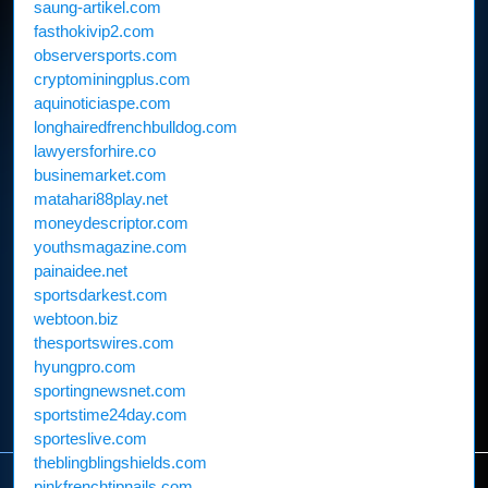
saung-artikel.com
fasthokivip2.com
observersports.com
cryptominingplus.com
aquinoticiaspe.com
longhairedfrenchbulldog.com
lawyersforhire.co
businemarket.com
matahari88play.net
moneydescriptor.com
youthsmagazine.com
painaidee.net
sportsdarkest.com
webtoon.biz
thesportswires.com
hyungpro.com
sportingnewsnet.com
sportstime24day.com
sporteslive.com
theblingblingshields.com
pinkfrenchtipnails.com