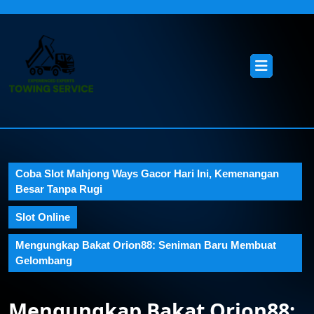
Skip
to
content
Skip
Open
to
Button
content
Coba Slot Mahjong Ways Gacor Hari Ini, Kemenangan
Besar Tanpa Rugi
Slot Online
Mengungkap Bakat Orion88: Seniman Baru Membuat
Gelombang
Mengungkap Bakat Orion88: