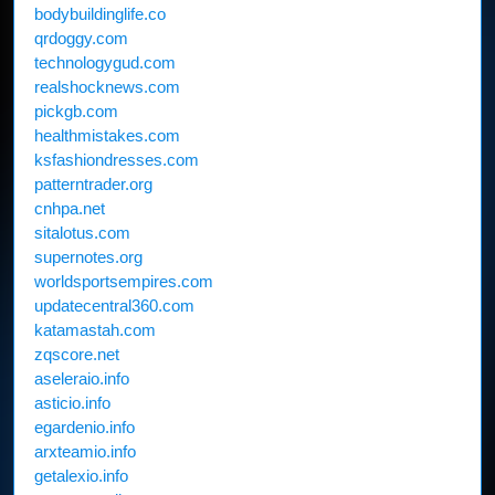
bodybuildinglife.co
qrdoggy.com
technologygud.com
realshocknews.com
pickgb.com
healthmistakes.com
ksfashiondresses.com
patterntrader.org
cnhpa.net
sitalotus.com
supernotes.org
worldsportsempires.com
updatecentral360.com
katamastah.com
zqscore.net
aseleraio.info
asticio.info
egardenio.info
arxteamio.info
getalexio.info