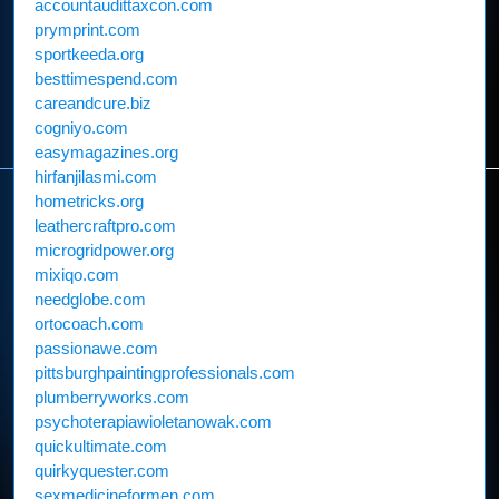
accountaudittaxcon.com
prymprint.com
sportkeeda.org
besttimespend.com
careandcure.biz
cogniyo.com
easymagazines.org
hirfanjilasmi.com
hometricks.org
leathercraftpro.com
microgridpower.org
mixiqo.com
needglobe.com
ortocoach.com
passionawe.com
pittsburghpaintingprofessionals.com
plumberryworks.com
psychoterapiawioletanowak.com
quickultimate.com
quirkyquester.com
sexmedicineformen.com