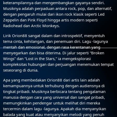
keterampilannya dan mengembangkan gayanya sendiri.
Musiknya adalah perpaduan antara rock, pop, dan alternatif,
dengan pengaruh mulai dari ikon rock klasik seperti Led
Zeppelin dan Pink Floyd hingga artis modern seperti
Radiohead dan Arctic Monkeys.
Lirik Orion88 sangat dalam dan introspektif, menyentuh
tema cinta, kehilangan, dan penemuan diri. Lagu -lagunya
mentah dan emosional, dengan rasa kerentanan yang
menyegarkan dan bisa diterima. Di jalur seperti “Broken
Wings” dan “Lost in the Stars,” ia mengeksplorasi
kompleksitas hubungan dan perjuangan menemukan tempat
seseorang di dunia.
Apa yang membedakan Orion88 dari artis lain adalah
kemampuannya untuk terhubung dengan audiensnya di
tingkat pribadi. Musiknya berbicara tentang pengalaman
manusia dengan cara yang universal dan sangat pribadi,
memungkinkan pendengar untuk melihat diri mereka
tercermin dalam lagu -lagunya. Apakah dia menyanyikan
balada yang kuat atau menyanyikan melodi yang penuh