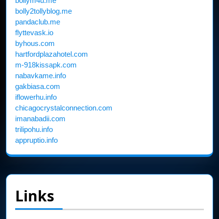
bollym4u.me
bolly2tollyblog.me
pandaclub.me
flyttevask.io
byhous.com
hartfordplazahotel.com
m-918kissapk.com
nabavkame.info
gakbiasa.com
iflowerhu.info
chicagocrystalconnection.com
imanabadii.com
trilipohu.info
appruptio.info
Links