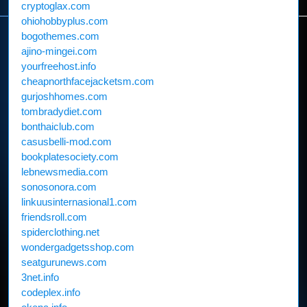
cryptoglax.com
ohiohobbyplus.com
bogothemes.com
ajino-mingei.com
yourfreehost.info
cheapnorthfacejacketsm.com
gurjoshhomes.com
tombradydiet.com
bonthaiclub.com
casusbelli-mod.com
bookplatesociety.com
lebnewsmedia.com
sonosonora.com
linkuusinternasional1.com
friendsroll.com
spiderclothing.net
wondergadgetsshop.com
seatgurunews.com
3net.info
codeplex.info