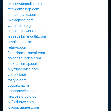
exellewebmedia.com
free-gamestop.com
sinbadtravels.com
ukmagzine.com
wareztech.org
usabestnetwork.com
jessepinkmanoutfit.com
umailsend.com
retarys.com
fasterformationcpf.com
goldensnuggles.com
lookbattlemap.com
buyrdpservice.com
yesport.net
tostylo.com
yougetthat.net
sportsnetclub.com
newbestcrypto.com
oxfordsave.com
iclassicgames.com