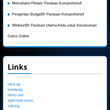
Memahami Plisbet: Panduan Komprehensif
Pengertian Bunga99: Panduan Komprehensif
Winlose99: Panduan Utama Anda untuk Kesuksesan
Game Online
Links
situs qq
bandarqq
demo slot
agen bola resmi
sakong