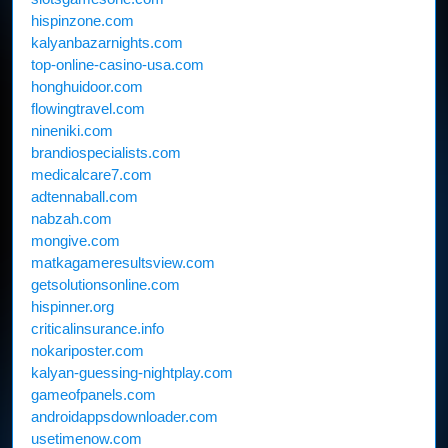
hispinzone.com
kalyanbazarnights.com
top-online-casino-usa.com
honghuidoor.com
flowingtravel.com
nineniki.com
brandiospecialists.com
medicalcare7.com
adtennaball.com
nabzah.com
mongive.com
matkagameresultsview.com
getsolutionsonline.com
hispinner.org
criticalinsurance.info
nokariposter.com
kalyan-guessing-nightplay.com
gameofpanels.com
androidappsdownloader.com
usetimenow.com