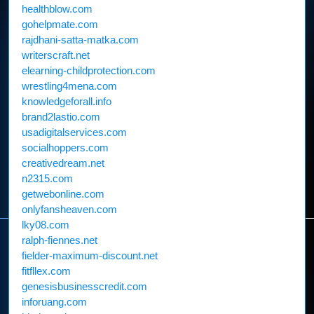
healthblow.com
gohelpmate.com
rajdhani-satta-matka.com
writerscraft.net
elearning-childprotection.com
wrestling4mena.com
knowledgeforall.info
brand2lastio.com
usadigitalservices.com
socialhoppers.com
creativedream.net
n2315.com
getwebonline.com
onlyfansheaven.com
lky08.com
ralph-fiennes.net
fielder-maximum-discount.net
fitfllex.com
genesisbusinesscredit.com
inforuang.com