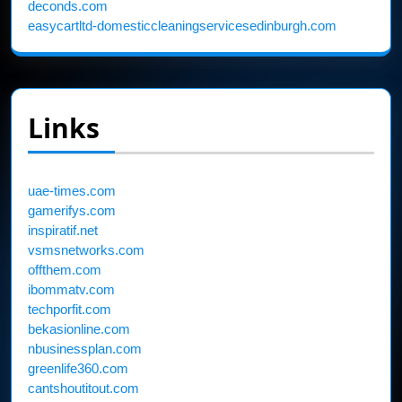
deconds.com
easycartltd-domesticcleaningservicesedinburgh.com
Links
uae-times.com
gamerifys.com
inspiratif.net
vsmsnetworks.com
offthem.com
ibommatv.com
techporfit.com
bekasionline.com
nbusinessplan.com
greenlife360.com
cantshoutitout.com