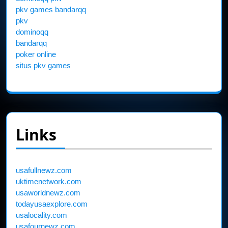
pkv games bandarqq
pkv
dominoqq
bandarqq
poker online
situs pkv games
Links
usafullnewz.com
uktimenetwork.com
usaworldnewz.com
todayusaexplore.com
usalocality.com
usafournewz.com