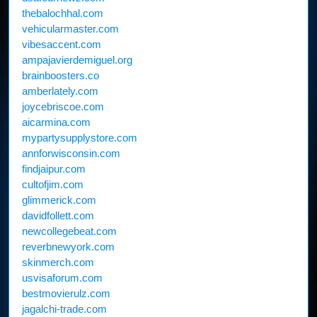
thebalochhal.com
vehicularmaster.com
vibesaccent.com
ampajavierdemiguel.org
brainboosters.co
amberlately.com
joycebriscoe.com
aicarmina.com
mypartysupplystore.com
annforwisconsin.com
findjaipur.com
cultofjim.com
glimmerick.com
davidfollett.com
newcollegebeat.com
reverbnewyork.com
skinmerch.com
usvisaforum.com
bestmovierulz.com
jagalchi-trade.com