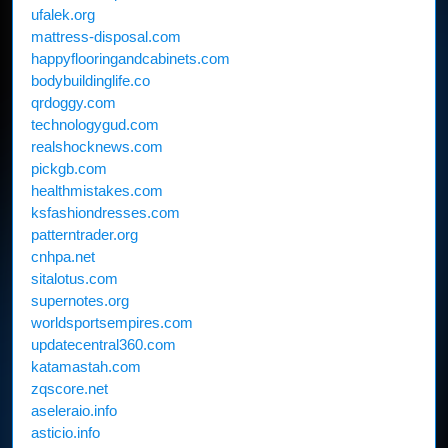
ufalek.org
mattress-disposal.com
happyflooringandcabinets.com
bodybuildinglife.co
qrdoggy.com
technologygud.com
realshocknews.com
pickgb.com
healthmistakes.com
ksfashiondresses.com
patterntrader.org
cnhpa.net
sitalotus.com
supernotes.org
worldsportsempires.com
updatecentral360.com
katamastah.com
zqscore.net
aseleraio.info
asticio.info