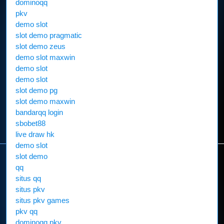
dominoqq
pkv
demo slot
slot demo pragmatic
slot demo zeus
demo slot maxwin
demo slot
demo slot
slot demo pg
slot demo maxwin
bandarqq login
sbobet88
live draw hk
demo slot
slot demo
qq
situs qq
situs pkv
situs pkv games
pkv qq
dominoqq pkv