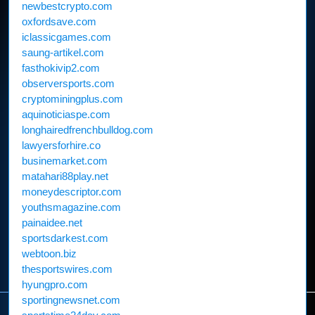
newbestcrypto.com
oxfordsave.com
iclassicgames.com
saung-artikel.com
fasthokivip2.com
observersports.com
cryptominingplus.com
aquinoticiaspe.com
longhairedfrenchbulldog.com
lawyersforhire.co
businemarket.com
matahari88play.net
moneydescriptor.com
youthsmagazine.com
painaidee.net
sportsdarkest.com
webtoon.biz
thesportswires.com
hyungpro.com
sportingnewsnet.com