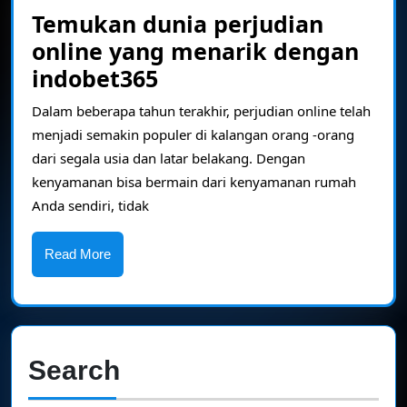
Temukan dunia perjudian
online yang menarik dengan
Temukan
indobet365
dunia
Dalam beberapa tahun terakhir, perjudian online telah
perjudian
menjadi semakin populer di kalangan orang -orang
online
dari segala usia dan latar belakang. Dengan
yang
kenyamanan bisa bermain dari kenyamanan rumah
Anda sendiri, tidak
menarik
dengan
Read
Read More
indobet365
More
Search