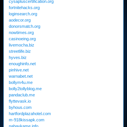
cysapluscertification.org
fortnitehacks.org
loginsearch.org
aodecor.org
donorsmatch.org
nowtimes.org
casinoeing.org
livemocha.biz
streetlife.biz
hyves.biz
enoughinfo.net
pinhive.net
warnabet.net
bollym4u.me
bolly2tollyblog.me
pandaclub.me
flyttevask.io
byhous.com
hartfordplazahotel.com
m-918kissapk.com
nabavkame.info