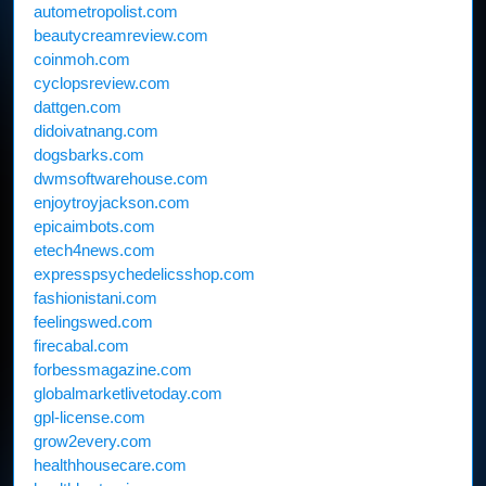
autometropolist.com
beautycreamreview.com
coinmoh.com
cyclopsreview.com
dattgen.com
didoivatnang.com
dogsbarks.com
dwmsoftwarehouse.com
enjoytroyjackson.com
epicaimbots.com
etech4news.com
expresspsychedelicsshop.com
fashionistani.com
feelingswed.com
firecabal.com
forbessmagazine.com
globalmarketlivetoday.com
gpl-license.com
grow2every.com
healthhousecare.com