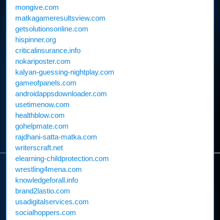
mongive.com
matkagameresultsview.com
getsolutionsonline.com
hispinner.org
criticalinsurance.info
nokariposter.com
kalyan-guessing-nightplay.com
gameofpanels.com
androidappsdownloader.com
usetimenow.com
healthblow.com
gohelpmate.com
rajdhani-satta-matka.com
writerscraft.net
elearning-childprotection.com
wrestling4mena.com
knowledgeforall.info
brand2lastio.com
usadigitalservices.com
socialhoppers.com