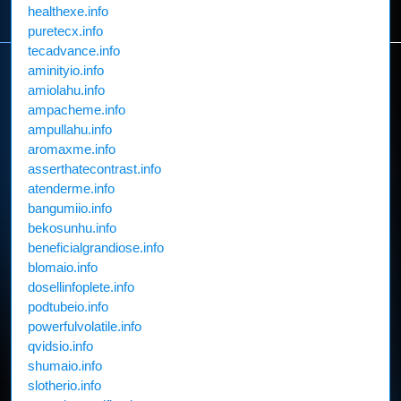
healthexe.info
puretecx.info
tecadvance.info
aminityio.info
amiolahu.info
ampacheme.info
ampullahu.info
aromaxme.info
asserthatecontrast.info
atenderme.info
bangumiio.info
bekosunhu.info
beneficialgrandiose.info
blomaio.info
dosellinfoplete.info
podtubeio.info
powerfulvolatile.info
qvidsio.info
shumaio.info
slotherio.info