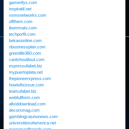
gamerifys.com
inspiratif.net
vsmsnetworks.com
offthem.com
ibommatv.com
techporfit.com
bekasionline.com
nbusinessplan.com
greenlife360.com
cantshoutitout.com
expressufabet.biz
mypuertoplata.net
thepioneerxpress.com
howtofixissue.com
teamufabet.biz
webfullform.com
allviddownload.com
decorsmag.com
gamblingcasinonews.com
universitiesofamerica.net