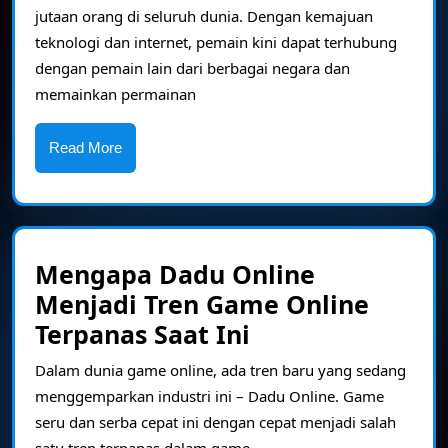
Dep
jutaan orang di seluruh dunia. Dengan kemajuan
Per
teknologi dan internet, pemain kini dapat terhubung
Onl
dengan pemain lain dari berbagai negara dan
memainkan permainan
Tela
Tiba
Read
Read More
More
Mengapa Dadu Online
Menjadi Tren Game Online
Mengapa
Terpanas Saat Ini
Dadu
Dalam dunia game online, ada tren baru yang sedang
Online
menggemparkan industri ini – Dadu Online. Game
Menjadi
seru dan serba cepat ini dengan cepat menjadi salah
satu tren terpanas dalam game