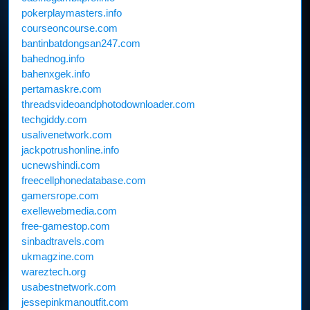
pokerplaymasters.info
courseoncourse.com
bantinbatdongsan247.com
bahednog.info
bahenxgek.info
pertamaskre.com
threadsvideoandphotodownloader.com
techgiddy.com
usalivenetwork.com
jackpotrushonline.info
ucnewshindi.com
freecellphonedatabase.com
gamersrope.com
exellewebmedia.com
free-gamestop.com
sinbadtravels.com
ukmagzine.com
wareztech.org
usabestnetwork.com
jessepinkmanoutfit.com