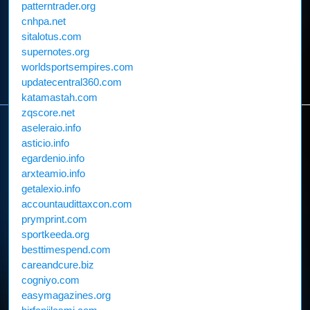
patterntrader.org
cnhpa.net
sitalotus.com
supernotes.org
worldsportsempires.com
updatecentral360.com
katamastah.com
zqscore.net
aseleraio.info
asticio.info
egardenio.info
arxteamio.info
getalexio.info
accountaudittaxcon.com
prymprint.com
sportkeeda.org
besttimespend.com
careandcure.biz
cogniyo.com
easymagazines.org