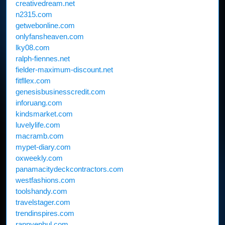
creativedream.net
n2315.com
getwebonline.com
onlyfansheaven.com
lky08.com
ralph-fiennes.net
fielder-maximum-discount.net
fitfllex.com
genesisbusinesscredit.com
inforuang.com
kindsmarket.com
luvelylife.com
macramb.com
mypet-diary.com
oxweekly.com
panamacitydeckcontractors.com
westfashions.com
toolshandy.com
travelstager.com
trendinspires.com
rannyephul.com