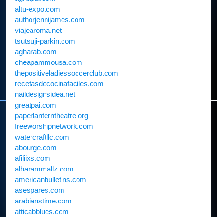
altu-expo.com
authorjennijames.com
viajearoma.net
tsutsuji-parkin.com
agharab.com
cheapammousa.com
thepositiveladiessoccerclub.com
recetasdecocinafaciles.com
naildesignsidea.net
greatpai.com
paperlanterntheatre.org
freeworshipnetwork.com
watercraftllc.com
abourge.com
afiliixs.com
alharammallz.com
americanbulletins.com
asespares.com
arabianstime.com
atticabblues.com