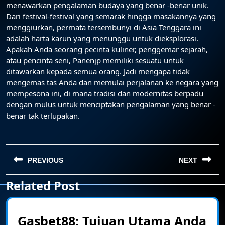
menawarkan pengalaman budaya yang benar -benar unik.
Dari festival-festival yang semarak hingga masakannya yang
menggiurkan, permata tersembunyi di Asia Tenggara ini
adalah harta karun yang menunggu untuk dieksplorasi.
Apakah Anda seorang pecinta kuliner, penggemar sejarah,
atau pencinta seni, Panenjp memiliki sesuatu untuk
ditawarkan kepada semua orang. Jadi mengapa tidak
mengemas tas Anda dan memulai perjalanan ke negara yang
mempesona ini, di mana tradisi dan modernitas berpadu
dengan mulus untuk menciptakan pengalaman yang benar -
benar tak terlupakan.
Post
navigation
PREVIOUS
NEXT
Related Post
Previous
Next
post:
post:
Gasbet88: Tujuan Utama Anda