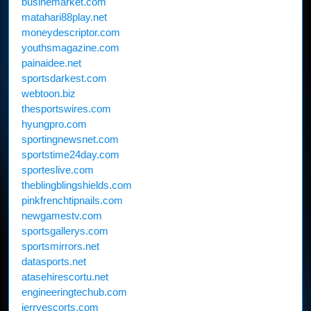
businemarket.com
matahari88play.net
moneydescriptor.com
youthsmagazine.com
painaidee.net
sportsdarkest.com
webtoon.biz
thesportswires.com
hyungpro.com
sportingnewsnet.com
sportstime24day.com
sporteslive.com
theblingblingshields.com
pinkfrenchtipnails.com
newgamestv.com
sportsgallerys.com
sportsmirrors.net
datasports.net
atasehirescortu.net
engineeringtechub.com
jerryescorts.com