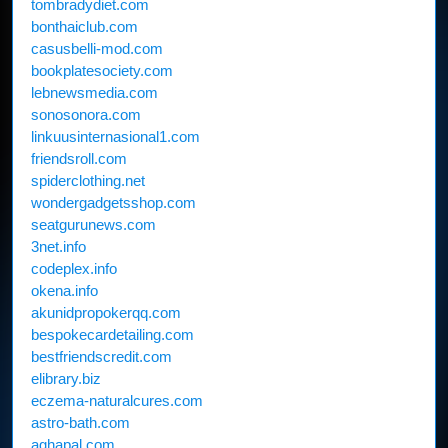
tombradydiet.com
bonthaiclub.com
casusbelli-mod.com
bookplatesociety.com
lebnewsmedia.com
sonosonora.com
linkuusinternasional1.com
friendsroll.com
spiderclothing.net
wondergadgetsshop.com
seatgurunews.com
3net.info
codeplex.info
okena.info
akunidpropokerqq.com
bespokecardetailing.com
bestfriendscredit.com
elibrary.biz
eczema-naturalcures.com
astro-bath.com
aghapal.com