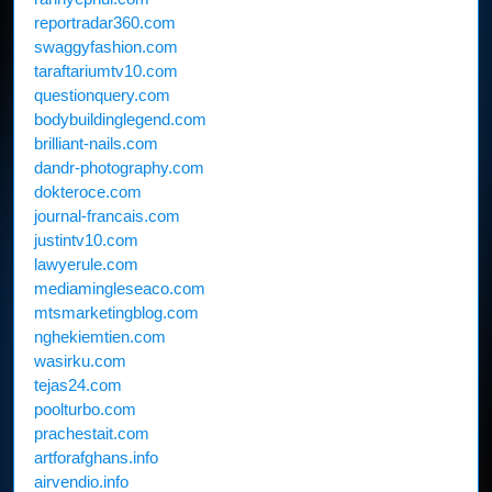
reportradar360.com
swaggyfashion.com
taraftariumtv10.com
questionquery.com
bodybuildinglegend.com
brilliant-nails.com
dandr-photography.com
dokteroce.com
journal-francais.com
justintv10.com
lawyerule.com
mediamingleseaco.com
mtsmarketingblog.com
nghekiemtien.com
wasirku.com
tejas24.com
poolturbo.com
prachestait.com
artforafghans.info
airvendio.info