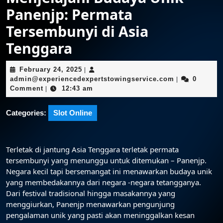
Panenjp: Permata
Tersembunyi di Asia
Tenggara
February
February 24, 2025
|
24,
admin@experi
admin@experiencedexpertstowingservice.com
0
|
2025
Comment
12:43 am
|
Categories:
Slot Online
Terletak di jantung Asia Tenggara terletak permata
tersembunyi yang menunggu untuk ditemukan – Panenjp.
Negara kecil tapi bersemangat ini menawarkan budaya unik
yang membedakannya dari negara -negara tetangganya.
Dari festival tradisional hingga masakannya yang
menggiurkan, Panenjp menawarkan pengunjung
pengalaman unik yang pasti akan meninggalkan kesan