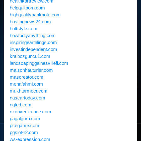
healthkartreview.com
helpquitporn.com
highqualitybanknote.com
hostingnews24.com
hottstyle.com
howtodiyanything.com
inspiringearthlings.com
investindependent.com
kralbozguncu1.com
landscapinggainesvillefl.com
maisonhauturier.com
mascreator.com
menafahmi.com
mukhtarmeer.com
nascartoday.com
nqted.com
nzdriverlicence.com
pagalguru.com
pcegame.com
pgslot-r2.com
ws-expression.com