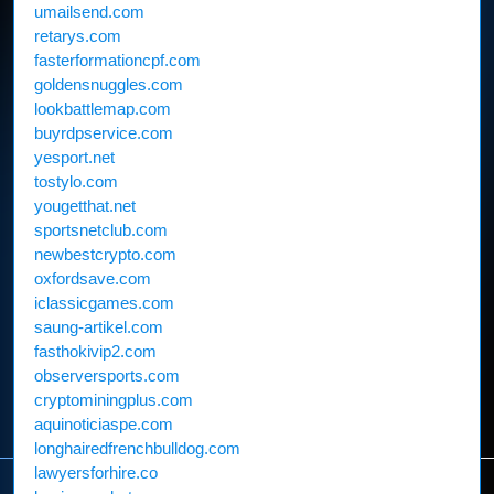
umailsend.com
retarys.com
fasterformationcpf.com
goldensnuggles.com
lookbattlemap.com
buyrdpservice.com
yesport.net
tostylo.com
yougetthat.net
sportsnetclub.com
newbestcrypto.com
oxfordsave.com
iclassicgames.com
saung-artikel.com
fasthokivip2.com
observersports.com
cryptominingplus.com
aquinoticiaspe.com
longhairedfrenchbulldog.com
lawyersforhire.co