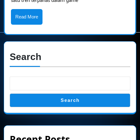
Tren
Game
Read
Read More
Online
More
Terpanas
Saat
Ini
Search
Search
Recent Posts