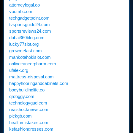
attorneylegal.co
voomb.com
techgadgetpoint.com
tvsportsguide24.com
sportsreviews24.com
dubai360blog.com
lucky77slot.org
growmefast.com
mahkotahokislot.com
onlinecancerpharm.com
ufalek.org
mattress-disposal.com
happyflooringandcabinets.com
bodybuildinglife.co
qrdoggy.com
technologygud.com
realshocknews.com
pickgb.com
healthmistakes.com
ksfashiondresses.com