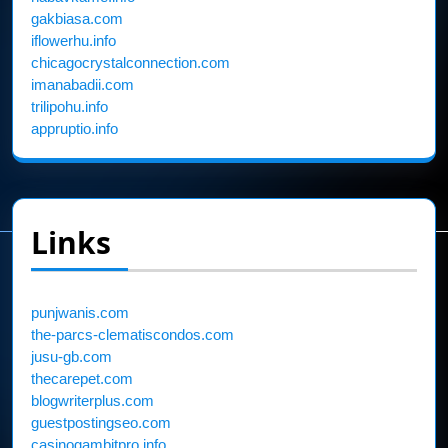
gakbiasa.com
iflowerhu.info
chicagocrystalconnection.com
imanabadii.com
trilipohu.info
appruptio.info
Links
punjwanis.com
the-parcs-clematiscondos.com
jusu-gb.com
thecarepet.com
blogwriterplus.com
guestpostingseo.com
casinogambitpro.info