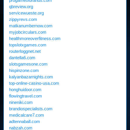
progameofbrands.com
qbreview.org
servicewueste.org
zippyrevs.com
matkanumbernow.com
myjobcirculars.com
healthmoreoverfitness.com
topslotxgames.com
routerloggnet.net
dantella6.com
slotsgamesone.com
hispinzone.com
kalyanbazarnights.com
top-online-casino-usa.com
honghuidoor.com
flowingtravel.com
nineniki.com
brandiospecialists.com
medicalcare7.com
adtennaball.com
nabzah.com