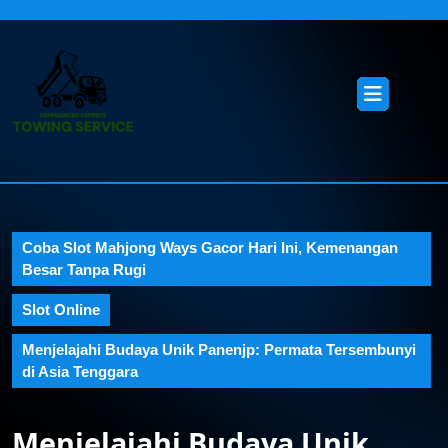
Skip
to
content
Skip
Open
to
Button
content
Coba Slot Mahjong Ways Gacor Hari Ini, Kemenangan
Besar Tanpa Rugi
Slot Online
Menjelajahi Budaya Unik Panenjp: Permata Tersembunyi
di Asia Tenggara
Menjelajahi Budaya Unik