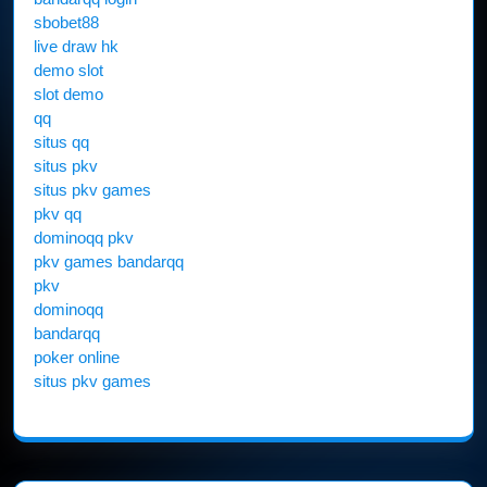
sbobet88
live draw hk
demo slot
slot demo
qq
situs qq
situs pkv
situs pkv games
pkv qq
dominoqq pkv
pkv games bandarqq
pkv
dominoqq
bandarqq
poker online
situs pkv games