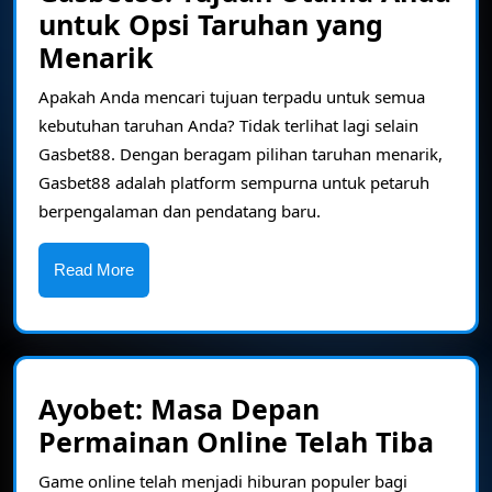
untuk Opsi Taruhan yang
Gasbet88:
Menarik
Tujuan
Apakah Anda mencari tujuan terpadu untuk semua
Utama
kebutuhan taruhan Anda? Tidak terlihat lagi selain
Anda
Gasbet88. Dengan beragam pilihan taruhan menarik,
untuk
Gasbet88 adalah platform sempurna untuk petaruh
berpengalaman dan pendatang baru.
Opsi
Taruhan
Read
Read More
yang
More
Menarik
Ayobet: Masa Depan
Ayo
Permainan Online Telah Tiba
Mas
Game online telah menjadi hiburan populer bagi