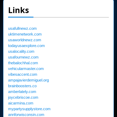
Links
usafullnewz.com
uktimenetwork.com
usaworldnewz.com
todayusaexplore.com
usalocality.com
usafournewz.com
thebalochhal.com
vehicularmaster.com
vibesaccent.com
ampajavierdemiguel.org
brainboosters.co
amberlately.com
joycebriscoe.com
aicarmina.com
mypartysupplystore.com
annforwisconsin.com