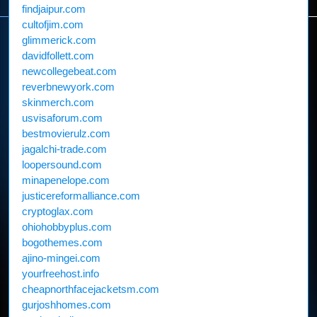
findjaipur.com
cultofjim.com
glimmerick.com
davidfollett.com
newcollegebeat.com
reverbnewyork.com
skinmerch.com
usvisaforum.com
bestmovierulz.com
jagalchi-trade.com
loopersound.com
minapenelope.com
justicereformalliance.com
cryptoglax.com
ohiohobbyplus.com
bogothemes.com
ajino-mingei.com
yourfreehost.info
cheapnorthfacejacketsm.com
gurjoshhomes.com