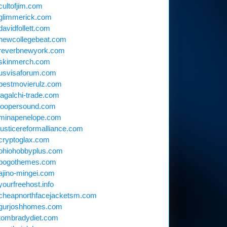
cultofjim.com
glimmerick.com
davidfollett.com
newcollegebeat.com
reverbnewyork.com
skinmerch.com
usvisaforum.com
bestmovierulz.com
jagalchi-trade.com
loopersound.com
minapenelope.com
justicereformalliance.com
cryptoglax.com
ohiohobbyplus.com
bogothemes.com
ajino-mingei.com
yourfreehost.info
cheapnorthfacejacketsm.com
gurjoshhomes.com
tombradydiet.com