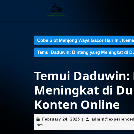
Skip
to
content
Skip
to
content
Coba Slot Mahjong Ways Gacor Hari Ini, Kem
Temui Daduwin: Bintang yang Meningkat di D
Temui Daduwin: 
Meningkat di D
Konten Online
February
February 24, 2025
admin@experienced
|
24,
pm
2025