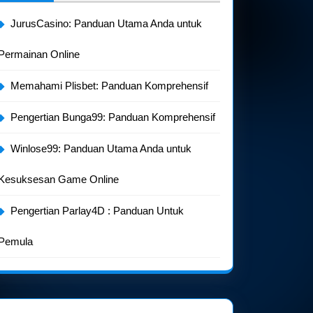
JurusCasino: Panduan Utama Anda untuk
Permainan Online
Memahami Plisbet: Panduan Komprehensif
Pengertian Bunga99: Panduan Komprehensif
Winlose99: Panduan Utama Anda untuk
Kesuksesan Game Online
Pengertian Parlay4D : Panduan Untuk
Pemula