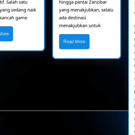
if. Salah satu
hingga pantai Zanzibar
sedang
Ditemuk
 yang sedang naik
yang menakjubkan, selalu
naik
 kancah game
ada destinasi
daun
menakjubkan untuk
di
Read
More
More
game
Read
Read More
More