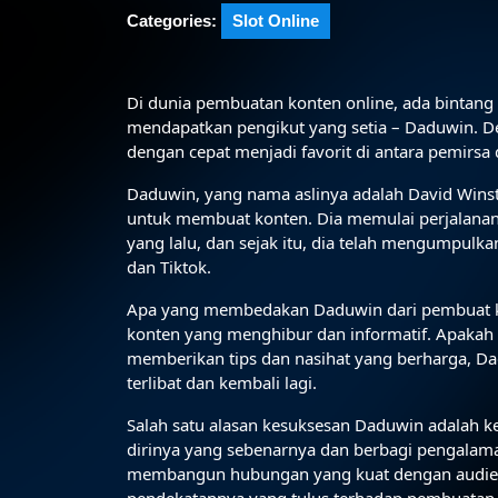
Categories:
Slot Online
Di dunia pembuatan konten online, ada binta
mendapatkan pengikut yang setia – Daduwin. D
dengan cepat menjadi favorit di antara pemirsa d
Daduwin, yang nama aslinya adalah David Winsto
untuk membuat konten. Dia memulai perjalanan
yang lalu, dan sejak itu, dia telah mengumpulka
dan Tiktok.
Apa yang membedakan Daduwin dari pembuat 
konten yang menghibur dan informatif. Apakah d
memberikan tips dan nasihat yang berharga, D
terlibat dan kembali lagi.
Salah satu alasan kesuksesan Daduwin adalah ke
dirinya yang sebenarnya dan berbagi pengalam
membangun hubungan yang kuat dengan audien