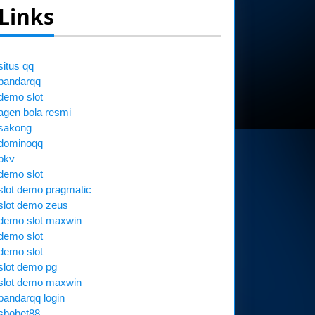
Links
situs qq
bandarqq
demo slot
agen bola resmi
sakong
dominoqq
pkv
demo slot
slot demo pragmatic
slot demo zeus
demo slot maxwin
demo slot
demo slot
slot demo pg
slot demo maxwin
bandarqq login
sbobet88