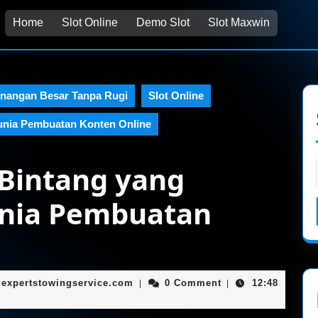
Home
Slot Online
Demo Slot
Slot Maxwin
enangan Besar Tanpa Rugi
Slot Online
unia Pembuatan Konten Online
Bintang yang
unia Pembuatan
admin@experiencedexpertstowingse
expertstowingservice.com
0 Comment
12:48
|
|