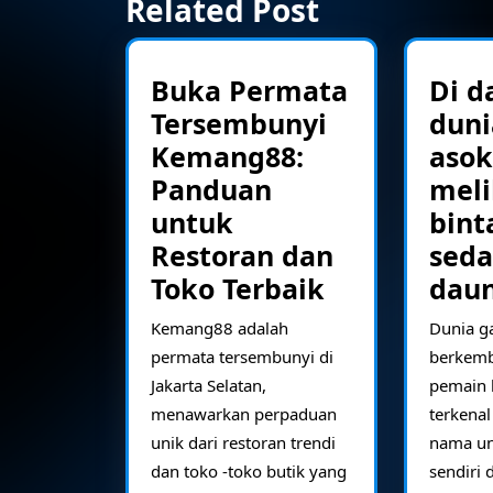
Related Post
Previous
post:
Buka Permata
Di d
Tersembunyi
duni
Kemang88:
asok
Panduan
meli
untuk
bint
Restoran dan
seda
Buka
Toko Terbaik
daun
Permata
Kemang88 adalah
Dunia g
Tersembuny
permata tersembunyi di
berkemb
Kemang88:
Jakarta Selatan,
pemain 
Panduan
menawarkan perpaduan
terkena
unik dari restoran trendi
nama un
untuk
dan toko -toko butik yang
sendiri 
Restoran