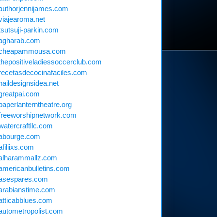
authorjennijames.com
viajearoma.net
tsutsuji-parkin.com
agharab.com
cheapammousa.com
thepositiveladiessoccerclub.com
recetasdecocinafaciles.com
naildesignsidea.net
greatpai.com
paperlanterntheatre.org
freeworshipnetwork.com
watercraftllc.com
abourge.com
afiliixs.com
alharammallz.com
americanbulletins.com
asespares.com
arabianstime.com
atticabblues.com
autometropolist.com