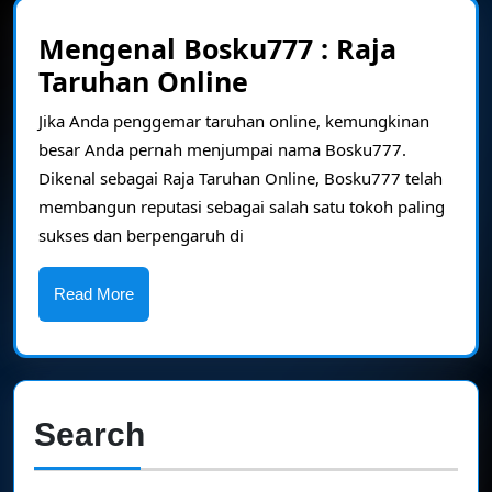
Mengenal Bosku777 : Raja
Mengenal
Taruhan Online
Bosku777
Jika Anda penggemar taruhan online, kemungkinan
:
besar Anda pernah menjumpai nama Bosku777.
Raja
Dikenal sebagai Raja Taruhan Online, Bosku777 telah
Taruhan
membangun reputasi sebagai salah satu tokoh paling
sukses dan berpengaruh di
Online
Read
Read More
More
Search