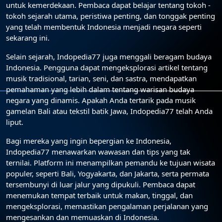
untuk kemerdekaan. Pembaca dapat belajar tentang tokoh -
tokoh sejarah utama, peristiwa penting, dan tonggak penting
yang telah membentuk Indonesia menjadi negara seperti
sekarang ini.
Selain sejarah, Indopedia77 juga menggali beragam budaya
Indonesia. Pengguna dapat mengeksplorasi artikel tentang
musik tradisional, tarian, seni, dan sastra, mendapatkan
pemahaman yang lebih dalam tentang warisan budaya
negara yang dinamis. Apakah Anda tertarik pada musik
gamelan Bali atau tekstil batik Jawa, Indopedia77 telah Anda
liput.
Bagi mereka yang ingin bepergian ke Indonesia,
Indopedia77 menawarkan wawasan dan tips yang tak
ternilai. Platform ini menampilkan pemandu ke tujuan wisata
populer, seperti Bali, Yogyakarta, dan Jakarta, serta permata
tersembunyi di luar jalur yang dipukuli. Pembaca dapat
menemukan tempat terbaik untuk makan, tinggal, dan
mengeksplorasi, memastikan pengalaman perjalanan yang
mengesankan dan memuaskan di Indonesia.