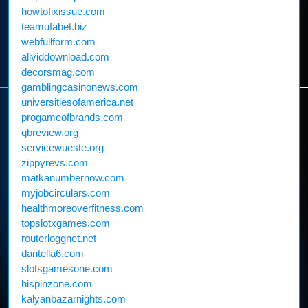
howtofixissue.com
teamufabet.biz
webfullform.com
allviddownload.com
decorsmag.com
gamblingcasinonews.com
universitiesofamerica.net
progameofbrands.com
qbreview.org
servicewueste.org
zippyrevs.com
matkanumbernow.com
myjobcirculars.com
healthmoreoverfitness.com
topslotxgames.com
routerloggnet.net
dantella6.com
slotsgamesone.com
hispinzone.com
kalyanbazarnights.com