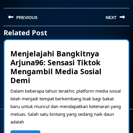
Post
navigation
PREVIOUS
NEXT
Related Post
Previous
Next
post:
post:
Menjelajahi Bangkitnya
Arjuna96: Sensasi Tiktok
Mengambil Media Sosial
Menjelajahi
Demi
Bangkitnya
Dalam beberapa tahun terakhir, platform media sosial
Arjuna96:
telah menjadi tempat berkembang biak bagi bakat
Sensasi
baru untuk muncul dan mendapatkan ketenaran yang
Tiktok
meluas. Salah satu bintang yang sedang naik daun
adalah
Mengambil