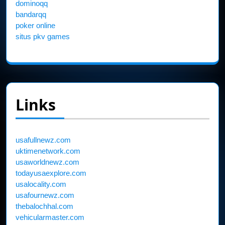
dominoqq
bandarqq
poker online
situs pkv games
Links
usafullnewz.com
uktimenetwork.com
usaworldnewz.com
todayusaexplore.com
usalocality.com
usafournewz.com
thebalochhal.com
vehicularmaster.com