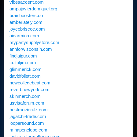
vibesaccent.com
ampajavierdemiguel.org
brainboosters.co
amberlately.com
joycebriscoe.com
aicarmina.com
mypartysupplystore.com
annforwisconsin.com
findjaipur.com
cultofjim.com
glimmerick.com
davidfollett.com
newcollegebeat.com
reverbnewyork.com
skinmerch.com
usvisaforum.com
bestmovierulz.com
jagalchi-trade.com
loopersound.com
minapenelope.com
justicereformalliance.com