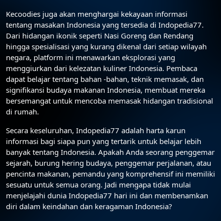
Kecoodies juga akan menghargai kekayaan informasi
tentang masakan Indonesia yang tersedia di Indopedia77.
Dari hidangan ikonik seperti Nasi Goreng dan Rendang
hingga spesialisasi yang kurang dikenal dari setiap wilayah
negara, platform ini menawarkan eksplorasi yang
menggiurkan dari kelezatan kuliner Indonesia. Pembaca
dapat belajar tentang bahan -bahan, teknik memasak, dan
signifikansi budaya makanan Indonesia, membuat mereka
bersemangat untuk mencoba memasak hidangan tradisional
di rumah.
Secara keseluruhan, Indopedia77 adalah harta karun
informasi bagi siapa pun yang tertarik untuk belajar lebih
banyak tentang Indonesia. Apakah Anda seorang penggemar
sejarah, burung hering budaya, penggemar perjalanan, atau
pencinta makanan, pemandu yang komprehensif ini memiliki
sesuatu untuk semua orang. Jadi mengapa tidak mulai
menjelajahi dunia Indopedia77 hari ini dan membenamkan
diri dalam keindahan dan keragaman Indonesia?