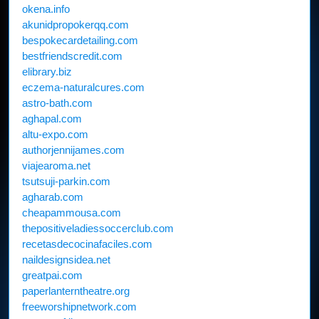
okena.info
akunidpropokerqq.com
bespokecardetailing.com
bestfriendscredit.com
elibrary.biz
eczema-naturalcures.com
astro-bath.com
aghapal.com
altu-expo.com
authorjennijames.com
viajearoma.net
tsutsuji-parkin.com
agharab.com
cheapammousa.com
thepositiveladiessoccerclub.com
recetasdecocinafaciles.com
naildesignsidea.net
greatpai.com
paperlanterntheatre.org
freeworshipnetwork.com