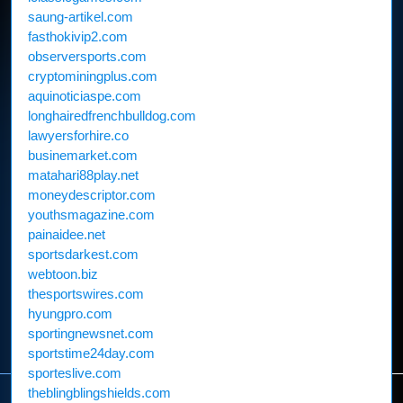
saung-artikel.com
fasthokivip2.com
observersports.com
cryptominingplus.com
aquinoticiaspe.com
longhairedfrenchbulldog.com
lawyersforhire.co
businemarket.com
matahari88play.net
moneydescriptor.com
youthsmagazine.com
painaidee.net
sportsdarkest.com
webtoon.biz
thesportswires.com
hyungpro.com
sportingnewsnet.com
sportstime24day.com
sporteslive.com
theblingblingshields.com