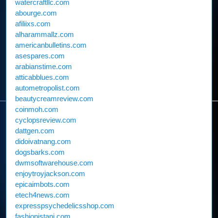
watercraftllc.com
abourge.com
afiliixs.com
alharammallz.com
americanbulletins.com
asespares.com
arabianstime.com
atticabblues.com
autometropolist.com
beautycreamreview.com
coinmoh.com
cyclopsreview.com
dattgen.com
didoivatnang.com
dogsbarks.com
dwmsoftwarehouse.com
enjoytroyjackson.com
epicaimbots.com
etech4news.com
expresspsychedelicsshop.com
fashionistani.com