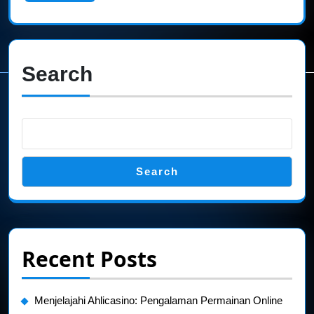
dunia
seni
Search
Search
Recent Posts
Menjelajahi Ahlicasino: Pengalaman Permainan Online