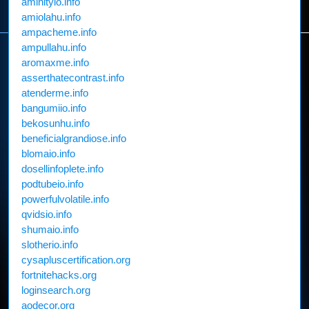
aminityio.info
amiolahu.info
ampacheme.info
ampullahu.info
aromaxme.info
asserthatecontrast.info
atenderme.info
bangumiio.info
bekosunhu.info
beneficialgrandiose.info
blomaio.info
dosellinfoplete.info
podtubeio.info
powerfulvolatile.info
qvidsio.info
shumaio.info
slotherio.info
cysapluscertification.org
fortnitehacks.org
loginsearch.org
aodecor.org