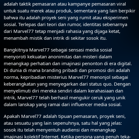
adalah taktik pemasaran atau kampanye pemasaran viral
untuk suatu merek atau produk, sementara yang lain berpikir
bahwa itu adalah proyek seni yang rumit atau eksperimen
sosial. Terlepas dari teori dan rumor, identitas sebenarnya
dari Marvel77 tetap menjadi rahasia yang dijaga ketat,
menambah mistik dan intrik di sekitar sosok itu.
Bangkitnya Marvel77 sebagai sensasi media sosial
menyoroti kekuatan anonimitas dan misteri dalam
menangkap perhatian dan imajinasi penonton di era digital.
Di dunia di mana branding pribadi dan promosi diri adalah
norma, kepribadian misterius Marvel77 menonjol sebagai
keberangkatan yang menyegarkan dari status quo. Dengan
menyelimuti diri mereka sendiri dalam kerahasiaan dan
intrik, Marvel77 telah berhasil mengukir ceruk yang unik
dalam lanskap yang ramai dari influencer media sosial.
Apakah Marvel77 adalah tipuan pemasaran, proyek seni,
atau sesuatu yang lain sepenuhnya, satu hal yang jelas:
sosok itu telah menyentuh audiensi dan menangkap
imajinasi kolektif Internet. Ketika persona yang penuh teka-