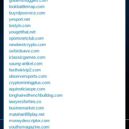
goldensnuggles.com
lookbattlemap.com
buyrdpservice.com
yesport.net
tostylo.com
yougetthat.net
sportsnetclub.com
newbestcrypto.com
oxfordsave.com
iclassicgames.com
saung-artikel.com
fasthokivip2.com
observersports.com
cryptominingplus.com
aquinoticiaspe.com
longhairedfrenchbulldog.com
lawyersforhire.co
businemarket.com
matahari88play.net
moneydescriptor.com
youthsmagazine.com