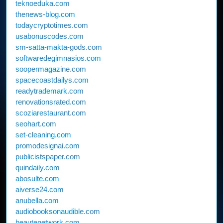
teknoeduka.com
thenews-blog.com
todaycryptotimes.com
usabonuscodes.com
sm-satta-makta-gods.com
softwaredegimnasios.com
soopermagazine.com
spacecoastdailys.com
readytrademark.com
renovationsrated.com
scoziarestaurant.com
seohart.com
set-cleaning.com
promodesignai.com
publicistspaper.com
quindaily.com
abosulte.com
aiverse24.com
anubella.com
audiobooksonaudible.com
beautenetwork.com