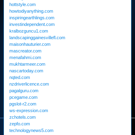
hottstyle.com
howtodiyanything.com
inspiringearthlings.com
investindependent.com
kralbozguncu1.com
landscapinggainesvillefl.com
maisonhauturier.com
mascreator.com
menafahmi.com
mukhtarmeer.com
nascartoday.com
nqted.com
nzdriverlicence.com
pagalguru.com
pcegame.com
pgslot-r2.com
ws-expression.com
zchotels.com
zepfo.com
technologynews5.com