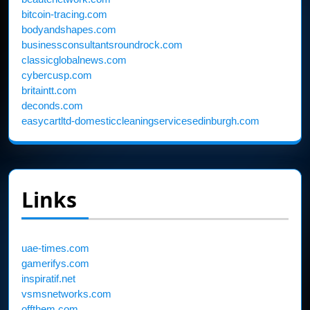
bitcoin-tracing.com
bodyandshapes.com
businessconsultantsroundrock.com
classicglobalnews.com
cybercusp.com
britaintt.com
deconds.com
easycartltd-domesticcleaningservicesedinburgh.com
Links
uae-times.com
gamerifys.com
inspiratif.net
vsmsnetworks.com
offthem.com